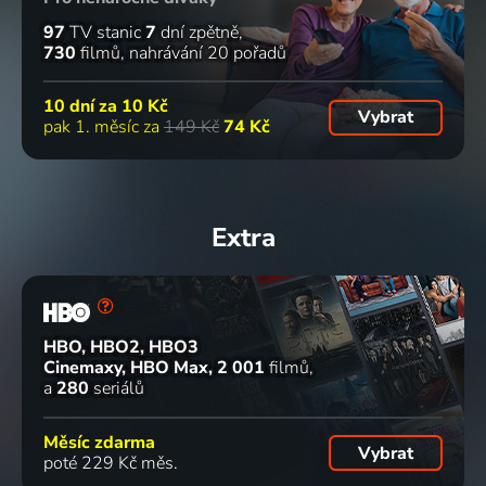
Zlaté
Zlatý
Holka
Půl domu
97
TV stanic
7
dní zpětně
kapradí
copánek
nebo kluk
bez
730
filmů
nahrávání 20 pořadů
1984 | Československo | Pohádka
1988 | Československo | Pohádka
1939 | Československo | Komedie
ženicha
1980 | Československo | Komedie
10 dní za
10 Kč
Vybrat
68
69
76
73
%
%
%
%
pak 1. měsíc za
149 Kč
74 Kč
Muži v
Lucie,
Dědictví
Sedm žen
offsidu
postrach
aneb
Alfonse
Extra
1931 | Československo | Komedie
ulice
Kurvahošigutntág
Karáska
1983 | Československo | Komedie, Fantasy, Rodinný
1992 | Československo | Komedie
1967 | Československo | Komedie, Hudební
66
62
78
%
%
%
HBO, HBO2, HBO3
Cinemaxy, HBO Max
2 001
filmů
Zlatovláska
Rozvod
Křtiny
Jak
a
280
seriálů
1973 | Československo | Pohádka, Hudební
1975 | Československo | Komedie
1981 | Československo | Komedie
vytrhnout
velrybě
Měsíc zdarma
Vybrat
stoličku
poté 229 Kč měs.
1977 | Československo | Komedie, Rodinný