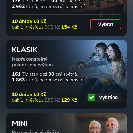
176
TV stanic
až
100
dní zpětně
Vejvara
2 662
filmů
neomezené nahrávání
1937 | Československo | Komedie
34
52
48
48
%
%
%
%
10 dní za
10 Kč
Vybrat
pak 1. měsíc za
309 Kč
154 Kč
Tajemství
Tenkrát v
Smrt na
Láska s
pouze
ráji
černo
vůní
KLASIK
služební
2016 | Česká republika, Slovensko | Drama, Válečný, Životopisný
1976 | Československo | Krimi
pryskyřice
2016 | Slovensko, Česká republika | Drama
1984 | Československo | Komedie, Drama
Nepřekonatelný
73
48
71
68
poměr cena/výkon
%
%
%
%
161
TV stanic
až
30
dní zpětně
1 863
filmů
neomezené nahrávání
Čapkovy
Zátah
Čest a
Sázka pro
povídky
1985 | Československo, Polsko | Krimi
sláva
dva
10 dní za
10 Kč
Vybráno
1947 | Československo | Drama
1968 | Československo | Historický
1978 | Československo | Komedie
pak 1. měsíc za
259 Kč
129 Kč
62
65
64
51
%
%
%
%
MINI
Pro nenáročné diváky