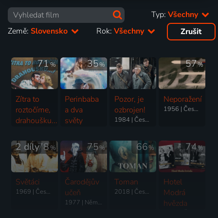
Typ:
Všechny
Země:
Slovensko
Rok:
Všechny
Zrušit
71
35
57
%
%
%
Zítra to
Perinbaba
Pozor, je
Neporažení
roztočíme,
a dva
ozbrojen!
1956 | Československo | Drama, Válečný
drahoušku...!
světy
1984 | Československo | Drama
1976 | Československo | Komedie
2023 | Slovensko, Česká republika | Pohádka
2 díly
78
75
66
74
%
%
%
%
Světáci
Čarodějův
Toman
Hotel
1969 | Československo | Komedie, Hudební
učeň
2018 | Česká republika, Slovensko | Drama, Historický, Životopisný
Modrá
1977 | Německo, Československo | Fantasy, Animovaný
hvězda
1941 | Československo | Komedie