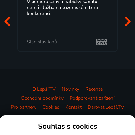
Lepší.TV sleduji už několik let s
maximální spokojeností. Velký výběr
programů a nemuset běžet k TV na
začátek programu, to je přesně to, co
mi vyhovuje.
Milada Tomešová
O Lepší.TV
Novinky
Recenze
Obchodní podmínky
Podporovaná zařízení
Pro partnery
Cookies
Kontakt
Darovat Lepší.TV
Videotéka
Souhlas s cookies