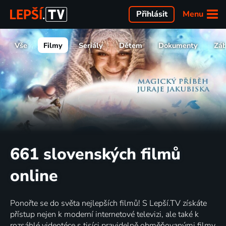
Menu
Přihlásit
Vše
Filmy
Seriály
Dětem
Dokumenty
Zá
661 slovenských filmů
online
Ponořte se do světa nejlepších filmů! S Lepší.TV získáte
přístup nejen k moderní internetové televizi, ale také k
rozsáhlé videotéce s tisíci pravidelně obměňovanými filmy