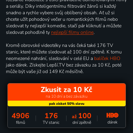
a seriály. Díky inteligentnímu filtrování žánrů si každý
snadno a rychle vybere svůj oblíbený obsah. Ať už si
chcete užít pohodový večer u romantických filmů nebo
sledovat ty nejlepší komedie, stačí pár kliknutí a můžete
sledovat pohodlně ty
nejlepší filmy online
.
Kromě obrovské videotéky na vás čeká také 176 TV
stanic, které můžete sledovat až 100 dní zpětně. K tomu
neomezené nahrání, sledování v celé EU a
balíček HBO
jako dárek. Získejte Lepší.TV bez závazku za 10 Kč, poté
může být vaše již od 149 Kč měsíčně.
Zkusit za 10 Kč
na 10 dní a bez závazku
4906
176
100
až
dárek
filmů
TV stanic
dní zpětně