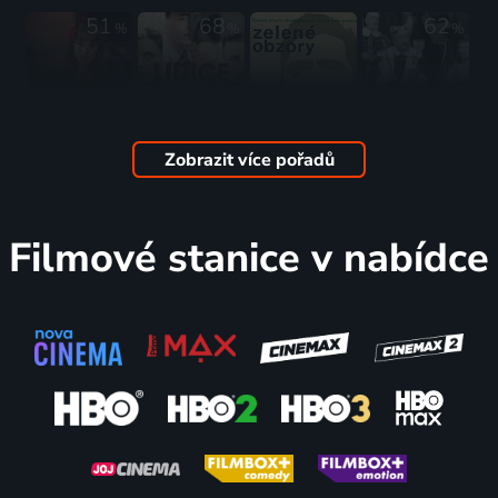
51
68
62
%
%
%
Bouřlivé
Lidice
Zelené
Jak se
víno
2011 | Česká republika, Slovensko | Drama, Historický, Válečný
obzory
Franta
1976 | Československo | Komedie
1962 | Československo | Drama
naučil bát
Zobrazit více pořadů
1959 | Československo | Pohádka, Komedie
77
61
43
63
%
%
%
%
Filmové stanice v nabídce
Nebeští
Mladý
Vstanou
Vlčí bouda
jezdci
muž a bílá
noví
1987 | Československo | Science Fiction, Dobrodružný, Drama, Horor, Psychologický, Thriller
1968 | Československo | Drama, Válečný
velryba
bojovníci
1979 | Československo | Drama, Romantický
1950 | Československo | Drama
76
68
58
%
%
%
Velká
Chobotnice
Cirkus
Muž nie je