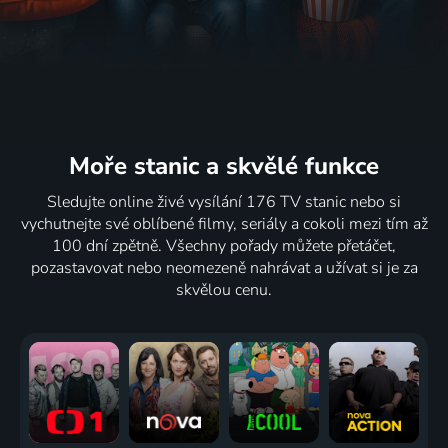
Revizor
Polepetko
Upír ve
Balada pro
1933 | Československo | Komedie
1986 | Slovensko | Pohádka
věžáku
banditu
1979 | Československo | Komedie, Rodinný
1978 | Československo | Romantický, Muzikály
56
73
72
50
%
%
%
%
Moře stanic
a skvělé funkce
Sledujte online živé vysílání 176 TV stanic nebo si
Zázračný
O vodě,
Ženich
Sedm kilo
vychutnejte své oblíbené filmy, seriály a cokoli mezi tím až
nos
lásce a
uvízl
pro
100 dní zpětně. Všechny pořady můžete přetáčet,
2016 | Slovensko, Česká republika | Pohádka
štěstí
1975 | Československo | Komedie
Králíčka
pozastavovat nebo neomezeně nahrávat a užívat si je za
1981 | Československo | Pohádka
1979 | Československo | Komedie
skvělou cenu.
49
42
75
%
%
%
Sedmého
Fontána
O
Postřižiny
dne večer
pre
princezně
1980 | Československo | Komedie
1974 | Československo | Drama, Krimi
Zuzanu 2
ve věži
1993 | Slovensko | Komedie, Muzikály
1970 | Československo | Pohádka