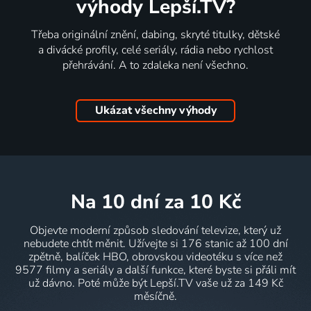
výhody Lepší.TV?
Třeba originální znění, dabing, skryté titulky, dětské
a divácké profily, celé seriály, rádia nebo rychlost
přehrávání. A to zdaleka není všechno.
Ukázat všechny výhody
na 10 dní
za 10 Kč
Objevte moderní způsob sledování televize, který už
nebudete chtít měnit. Užívejte si 176 stanic až 100 dní
zpětně, balíček HBO, obrovskou videotéku s více než
9577 filmy a seriály a další funkce, které byste si přáli mít
už dávno. Poté může být Lepší.TV vaše už za 149 Kč
měsíčně.