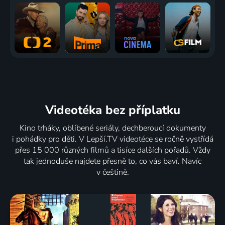
75
64
75
71
%
%
%
%
Dobří
Sázka na
Baron
Posledná
holubi se
třináctku
Prášil
bosorka
vracejí
1978 | Československo | Drama, Krimi
1940 | Československo | Komedie
1957 | Československo | Drama
1988 | Československo | Drama, Komedie
Videotéka
bez příplatku
Kino trháky, oblíbené seriály, dechberoucí dokumenty
i pohádky pro děti. V Lepší.TV videotéce se ročně vystřídá
přes 15 000 různých filmů a tisíce dalších pořadů. Vždy
tak jednoduše najdete přesně to, co vás baví. Navíc
v češtině.