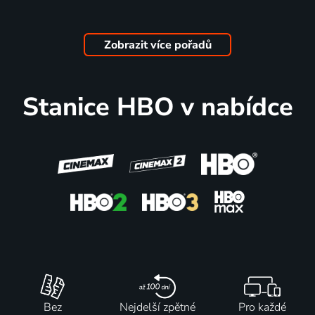
Revenant
Kaskadér
Ulička
Špión
Zmrtvýchvstání
2024 | Kanada, Austrálie, USA | Komedie, Akční, Drama, Romantický
přízraků
2015 | USA | Komedie, Akční, Krimi
2015 | USA, Hong Kong, Taiwan | Dobrodružný, Drama, Thriller, Western
2021 | USA | Krimi, Drama, Thriller
Zobrazit více pořadů
64
75
52
8 dílů
79
%
%
%
%
Stanice HBO v nabídce
Grinch
Jackie
Impérium
TO: Vítejte
2018 | USA | Animovaný, Fantasy, Komedie, Rodinný
Brownová
2024 | Francie, Itálie, Německo, Belgie, Portugalsko | Komedie, Dobrodružný, Drama, Science Fiction
v Derry
1997 | USA | Krimi, Drama, Thriller
2025 | USA | Horor, Fantasy
77
51
65
81
%
%
%
%
Harry
Twilight
Abigail
Čelisti
Potter a
sága:
2024 | Irsko, Kanada, USA | Horor, Komedie, Thriller
1975 | USA | Thriller, Dobrodružný, Drama
Kámen
Zatmění
mudrců
2010 | USA | Thriller, Fantasy, Horor, Romantický
Bez
Nejdelší zpětné
Pro každé
2001 | USA | Dobrodružný, Fantasy, Rodinný