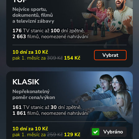
Hobbs a
2023 | USA, Francie | Animovaný, Dobrodružný, Komedie, Rodinný
2007 | Hong Kong, USA | Animovaný, Akční, Dobrodružný, Komedie, Mysteriózní
2024 | USA | Romantický
Nejvíce sportu,
Shaw
dokumentů, filmů
2019 | USA | Thriller, Akční, Dobrodružný
a televizní zábavy
79
67
75
75
%
%
%
%
176
TV stanic
až
100
dní zpětně
2 663
filmů
neomezené nahrávání
Zimní
Užitečný
Harry
Město
10 dní za
10 Kč
prázdniny
duch
Potter a
2010 | USA | Krimi, Drama, Thriller
Vybrat
pak 1. měsíc za
309 Kč
154 Kč
2023 | USA | Komedie, Drama
2025 | Thajsko, Francie, Singapur, Německo | Komedie, Drama, Fantasy, Horor, Thriller
tajemná
komnata
2002 | USA | Akční, Dobrodružný, Fantasy, Mysteriózní, Rodinný
63
77
52
49
%
%
%
%
KLASIK
Nepřekonatelný
poměr cena/výkon
Back to
Lepší už to
Sáně smrti
Z luxusu
Black
nebude
2023 | Francie | Horor, Thriller
do lochu
161
TV stanic
až
30
dní zpětně
2024 | USA, Francie | Životopisný, Drama, Hudební
1997 | USA | Drama, Komedie, Romantický
2024 | Francie | Komedie
1 861
filmů
neomezené nahrávání
63
60
2 díly
81
30 dílů
89
10 dní za
10 Kč
%
%
%
%
Vybráno
pak 1. měsíc za
259 Kč
129 Kč