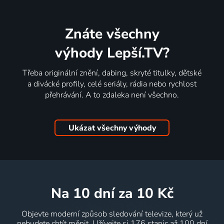
Znáte všechny
výhody Lepší.TV?
Třeba originální znění, dabing, skryté titulky, dětské
a divácké profily, celé seriály, rádia nebo rychlost
přehrávání. A to zdaleka není všechno.
Ukázat všechny výhody
na 10 dní
za 10 Kč
Objevte moderní způsob sledování televize, který už
nebudete chtít měnit. Užívejte si 176 stanic až 100 dní