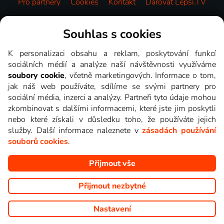
Pro partnery
Cookies
Kontakt
Darovat Lepší.TV
Videotéka
Souhlas s cookies
K personalizaci obsahu a reklam, poskytování funkcí
sociálních médií a analýze naší návštěvnosti využíváme
soubory cookie
, včetně marketingových. Informace o tom,
jak náš web používáte, sdílíme se svými partnery pro
sociální média, inzerci a analýzy. Partneři tyto údaje mohou
zkombinovat s dalšími informacemi, které jste jim poskytli
nebo které získali v důsledku toho, že používáte jejich
služby. Další informace naleznete v
zásadách používání
souborů cookies
.
Přijmout vše
Copyright © goNET s.r.o. Na tomto webu jsou zobrazovány
obrázky z pořadů TV stanic, které můžete sledovat v Lepší.TV.
Přijmout nezbytné
Nastavení