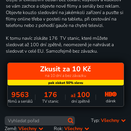
se vám zachce a objevte nové filmy a seriály bez reklam.
Objevte kouzlo sledování na jakémkoli zařízení a pusťte si
filmy online třeba v posteli na tabletu, při cestování na
telefonu nebo z pohodlí gauče na chytré televizi.
K tomu navíc získáte 176 TV stanic, které můžete
sledovat až 100 dní zpětně, neomezeně je nahrávat a
sledovat v celé EU. Samozřejmě bez závazku.
Zkusit za 10 Kč
na 10 dní a bez závazku
9563
176
100
až
dárek
filmů a seriálů
TV stanic
dní zpětně
Typ:
Všechny
Země:
Všechny
Rok:
Všechny