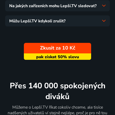
Na jakých zařízeních mohu Lepší.TV sledovat?
Můžu Lepší.TV kdykoli zrušit?
Zkusit za 10 Kč
Přes 140 000 spokojených
diváků
Můžeme o Lepší.TV říkat cokoliv chceme, ale tisíce
nadšených uživatelů ví stejně nejlépe, proč je pro ně tou