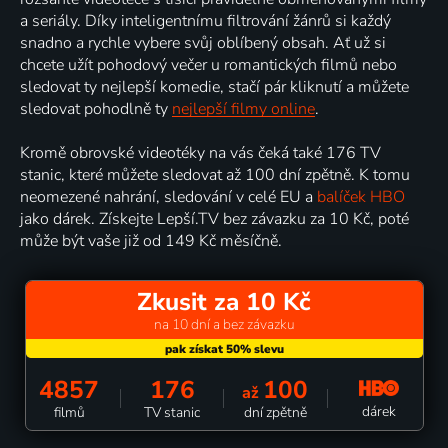
a seriály. Díky inteligentnímu filtrování žánrů si každý
snadno a rychle vybere svůj oblíbený obsah. Ať už si
chcete užít pohodový večer u romantických filmů nebo
sledovat ty nejlepší komedie, stačí pár kliknutí a můžete
sledovat pohodlně ty
nejlepší filmy online
.
Kromě obrovské videotéky na vás čeká také 176 TV
stanic, které můžete sledovat až 100 dní zpětně. K tomu
neomezené nahrání, sledování v celé EU a
balíček HBO
jako dárek. Získejte Lepší.TV bez závazku za 10 Kč, poté
může být vaše již od 149 Kč měsíčně.
Zkusit za 10 Kč
na 10 dní a bez závazku
4857
176
100
až
dárek
filmů
TV stanic
dní zpětně