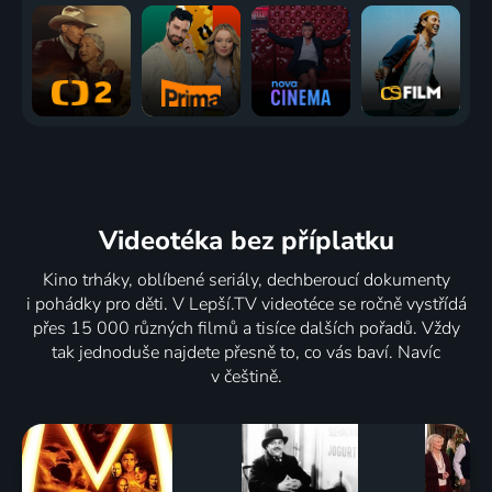
vinaře
66
73
57
62
%
%
%
%
2024 | USA, Kanada | Krimi, Mysteriózní
Focus
Dáma ve
Umění
Hrozba
2015 | USA | Komedie, Drama, Krimi, Romantický
zlatém
boje
smrti
2015 | USA, Velká Británie | Drama, Historický, Životopisný
2000 | USA, Kanada | Thriller, Akční
2024 | USA | Akční, Drama, Thriller
35
67
56
79
%
%
%
%
Videotéka
bez příplatku
Kino trháky, oblíbené seriály, dechberoucí dokumenty
Operace
Nejlepší z
Vánoční
Apocalypto
i pohádky pro děti. V Lepší.TV videotéce se ročně vystřídá
Mořský
nejlepších:
ulička
2006 | USA | Thriller, Akční, Dobrodružný, Drama
přes 15 000 různých filmů a tisíce dalších pořadů. Vždy
vlk
GOAT
2023 | USA | Komedie, Rodinný
tak jednoduše najdete přesně to, co vás baví. Navíc
2023 | USA | Akční, Dobrodružný, Historický, Mysteriózní, Thriller, Válečný
2026 | USA, Kanada | Animovaný, Dobrodružný, Komedie, Rodinný, Sport
v češtině.