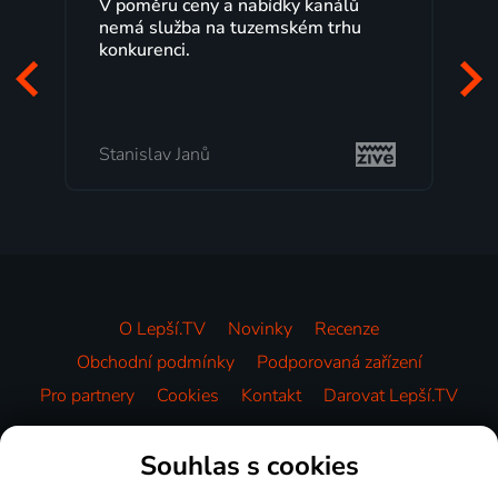
Lepší.TV sleduji už několik let s
maximální spokojeností. Velký výběr
programů a nemuset běžet k TV na
začátek programu, to je přesně to, co
mi vyhovuje.
Milada Tomešová
O Lepší.TV
Novinky
Recenze
Obchodní podmínky
Podporovaná zařízení
Pro partnery
Cookies
Kontakt
Darovat Lepší.TV
Videotéka
Souhlas s cookies