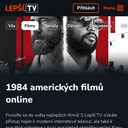
Menu
Přihlásit
Vše
Filmy
Seriály
Dětem
Dokumenty
Zá
1984 amerických filmů
online
Ponořte se do světa nejlepších filmů! S Lepší.TV získáte
přístup nejen k moderní internetové televizi, ale také k
rozsáhlé videotéce s tisíci pravidelně obměňovanými filmy