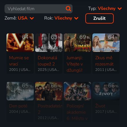
Typ:
Všechny
Země:
USA
Rok:
Všechny
Zrušit
64
63
69
64
%
%
%
%
Mumie se
Dokonalá
Jumanji:
Zkus mě
vrací
loupež 2
Vítejte v
rozesmát
2001 | USA | Dobrodružný, Akční, Fantasy, Thriller
2025 | USA | Akční, Drama, Krimi, Thriller
džungli!
2011 | USA | Komedie, Romantický
2017 | USA | Komedie, Akční, Dobrodružný, Fantasy
65
66
44
66
%
%
%
%
Den poté
Postradatelní
Policejní
Život
2004 | USA | Thriller, Akční, Drama, Science Fiction
2
akademie
2017 | USA | Thriller, Horor, Science Fiction
2012 | USA | Thriller, Akční, Dobrodružný
6: Město v
obležení