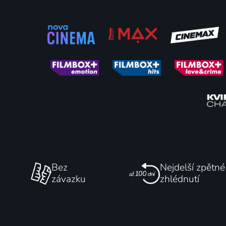
Šípková Růženka aneb Spící
Aun zač
krasavice
1990 | Československo, Japonsko | Animovaný, Pohádka
80
%
Bez
Nejdelší zpětné
závazku
zhlédnutí