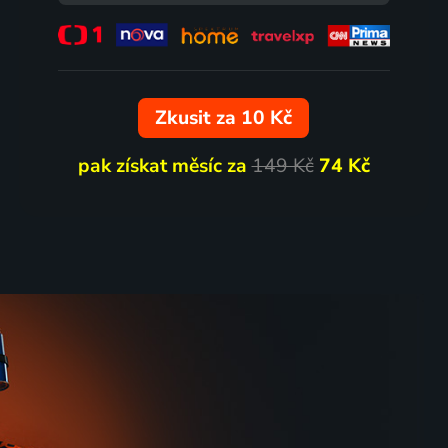
68
67
%
%
Zkusit za 10 Kč
pak získat měsíc za
149 Kč
74 Kč
Ztracené písně
2024 | Japonsko, USA, Singapur | Drama, Fantasy, Science Fiction
2023 | Japonsko | Drama
72
70
%
%