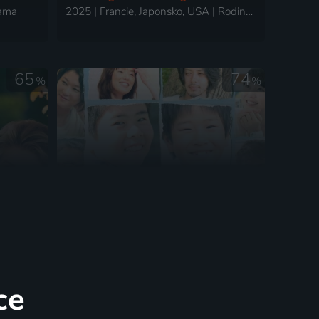
rama
2025 | Francie, Japonsko, USA | Rodinný, Dobrodružný, Komedie
65
74
%
%
Přání
2019 | Francie, Japonsko | Drama, Komedie
2011 | Japonsko | Drama
ce
55
79
%
%