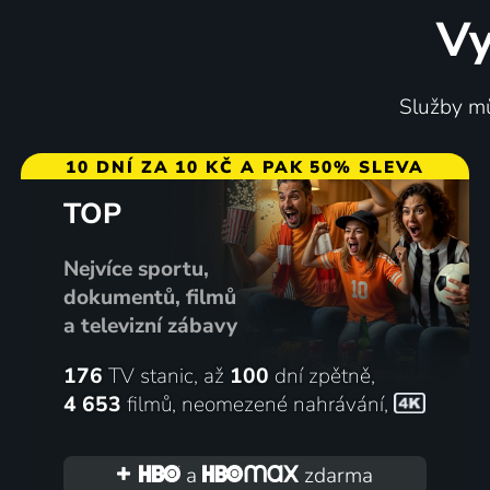
Vy
Tokijský soumrak
Jaký ot
Služby mů
1957 | Japonsko | Drama
2013 | Ja
10 DNÍ ZA 10 KČ A PAK 50% SLEVA
TOP
75
%
Nejvíce sportu,
dokumentů, filmů
a televizní zábavy
176
TV stanic, až
100
dní zpětně,
4 653
filmů
,
neomezené nahrávání
,
Ninja Kamui
Po bouř
2024 | Japonsko, USA | Animovaný, Akční, Drama, Krimi, Science Fiction, Thriller
2016 | Ja
a
zdarma