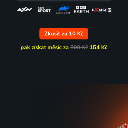
69
%
Zkusit za 10 Kč
pak získat měsíc za
309 Kč
154 Kč
Moje slunce
Okaasa
2024 | Japonsko, Francie | Sport, Drama
1952 | Ja
73
%