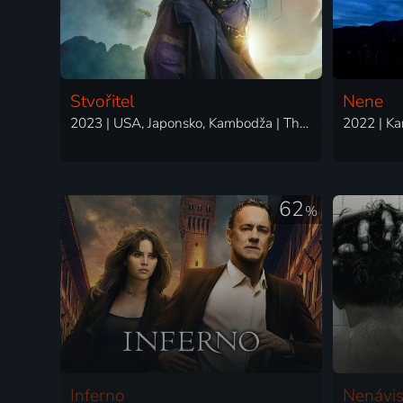
Stvořitel
Nene
2023 | USA, Japonsko, Kambodža | Thriller, Akční, Dobrodružný, Drama, Science Fiction
62
%
Inferno
Nenávis