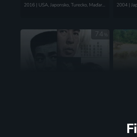
2016 | USA, Japonsko, Turecko, Maďarsko | Akční, Dobrodružný, Drama, Krimi, Mysteriózní, Thriller
74
%
Cizinec v ženě
Onoda
1966 | Japonsko | Krimi, Drama
F
72
%