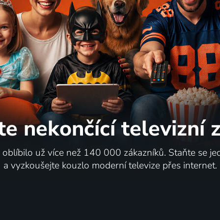
e
Musashino fujin
ponsko | Drama, Krimi
1951 | Japonsko | Drama, Roma
te nekončící
televizní
65
%
i oblíbilo už více než 140 000 zákazníků. Staňte se je
a vyzkoušejte kouzlo moderní televize přes internet.