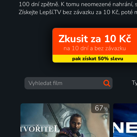
100 dní zpětně. K tomu neomezené nahrání, s
Získejte Lepší.TV bez závazku za 10 Kč, poté 
Zkusit za 10 Kč
na 10 dní a bez závazku
T
67
%