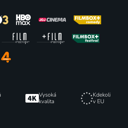
mu:
Zloději
2018 | Japonsko | Drama, Krimi
Rodinný
76
77
%
%
ů
Vysoká
Kdekoli
kvalita
v EU