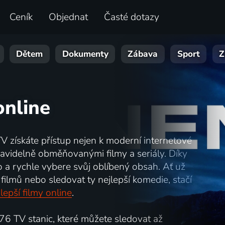
Ceník
Objednat
Časté dotazy
Dětem
Dokumenty
Zábava
Sport
Z
online
TV získáte přístup nejen k moderní internetové
i pravidelně obměňovanými filmy a seriály. Díky
o a rychle vybere svůj oblíbený obsah. Ať už
filmů nebo sledovat ty nejlepší komedie, stačí
lepší filmy online
.
6 TV stanic, které můžete sledovat až