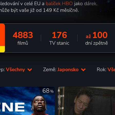
ledování v celé EU a
balíček HBO
jako dárek.
může být vaše již od 149 Kč měsíčně.
4883
176
100
až
filmů
TV stanic
dní zpětně
yp:
Všechny
Země:
Japonsko
Rok:
Vš
68
%