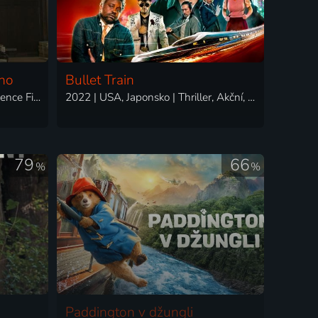
eho
Bullet Train
2011 | Rakousko, Japonsko | Science Fiction, Fantasy
2022 | USA, Japonsko | Thriller, Akční, Komedie
79
66
%
%
Paddington v džungli