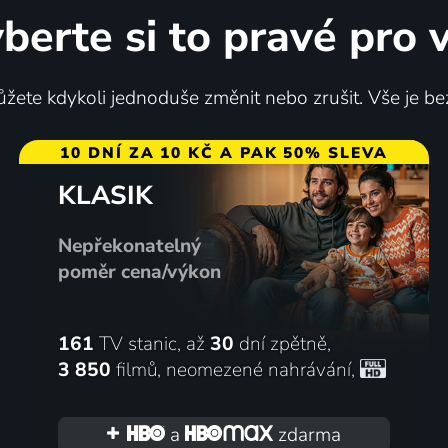
berte si to pravé pro 
ec, takový syn
Naše malá sestra
žete kdykoli jednoduše změnit nebo zrušit. Vše je be
ponsko | Drama
2015 | Japonsko | Drama
10 DNÍ ZA 10 KČ A PAK 50% SLEVA
KLASIK
74
%
Nepřekonatelný
poměr cena/výkon
161
TV stanic, až
30
dní zpětně,
3 850
filmů
,
neomezené nahrávání
,
i
Žít
ponsko | Drama
2022 | Japonsko, Švédsko | Dr
a
zdarma