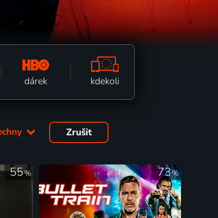
kdekoli
dárek
echny
Zrušit
55
73
%
%