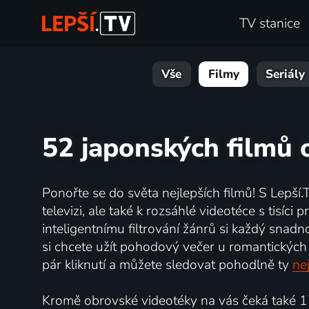
TV stanice
Vše
Filmy
Seriály
52 japonských filmů 
Ponořte se do světa nejlepších filmů! S Lepší.
televizi, ale také k rozsáhlé videotéce s tisíc
inteligentnímu filtrování žánrů si každý snadn
si chcete užít pohodový večer u romantických 
pár kliknutí a můžete sledovat pohodlně ty
nej
Kromě obrovské videotéky na vás čeká také 17