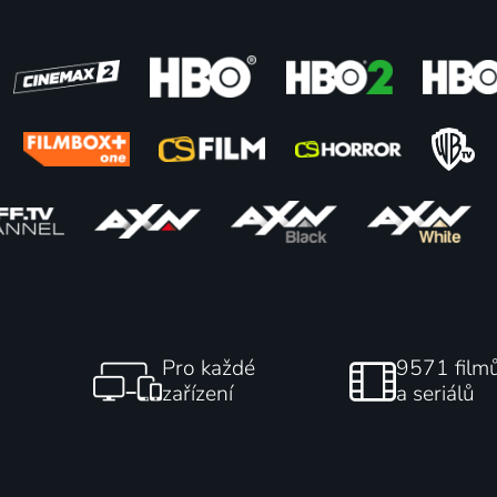
átek z konec všeho
Sylvanian Families ve fil
2011 | Rakousko, Japonsko | Science Fiction, Fantasy
Dárek od Freyi
2024 | Japonsko | Animovaný, 
78
%
Pro každé
9571 film
zařízení
a seriálů