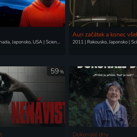
Aun začátek a konec vš
2022 | Kanada, Japonsko, USA | Science Fiction, Horor, Mysteriózní, Thriller
59
%
t
Dokonalé dny