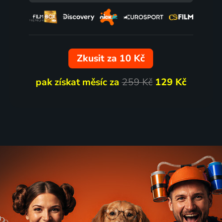
75
%
Zkusit za 10 Kč
pak získat měsíc za
259 Kč
129 Kč
n
Happyend
ponsko | Drama, Romantický
73
%