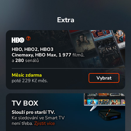
76
76
80
80
%
%
%
%
Extra
Psí život
Frigo
Roaring
Guerrero
1918 | USA | Komedie
plave
Abyss
2017 | Mexiko
1924 | USA | Komedie
2015 | Etiopie, Španělsko, Velká Británie | Hudební
HBO, HBO2, HBO3
Cinemaxy, HBO Max
1 977
filmů
a
280
seriálů
75
79
74
78
%
%
%
%
Měsíc zdarma
Vybrat
poté 229 Kč měs.
Vetřelec
Její
Podivná
Sedm
1962 | USA | Drama
komorník
láska
šancí
1936 | USA | Komedie, Romantický
Marty
1925 | USA | Komedie, Rodinný, Romantický
TV BOX
Iversové
1946 | USA | Drama
73
73
73
73
Slouží pro starší TV.
%
%
%
%
Ke sledování ve Smart TV
není třeba.
Zjistit více