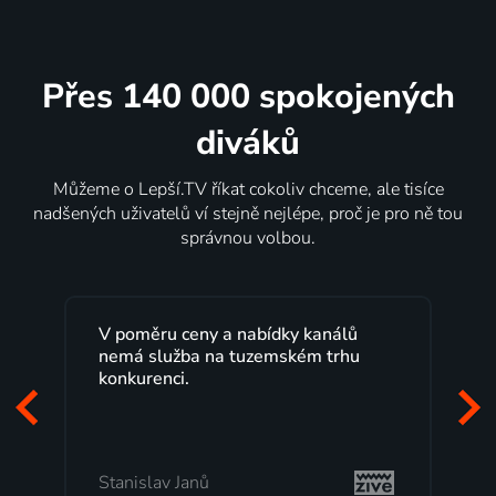
Přes 140 000 spokojených
diváků
Můžeme o Lepší.TV říkat cokoliv chceme, ale tisíce
nadšených uživatelů ví stejně nejlépe, proč je pro ně tou
správnou volbou.
V poměru ceny a nabídky kanálů
L
nemá služba na tuzemském trhu
m
konkurenci.
p
z
m
Stanislav Janů
M