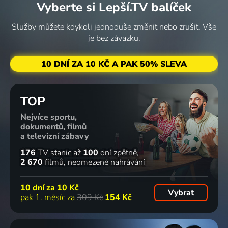
1975 | Itálie, Turecko | Thriller, Drama, Horor, Mysteriózní
1949 | USA | Drama, Akční, Romantický
ložnice a
Wong,
Vyberte si Lepší.TV balíček
koupelna
detektiv
1931 | USA | Komedie
1938 | USA | Dobrodružný, Akční, Drama, Krimi, Mysteriózní, Thriller
Služby můžete kdykoli jednoduše změnit nebo zrušit. Vše
je bez závazku.
74
57
60
75
%
%
%
%
10 DNÍ ZA 10 KČ A PAK 50% SLEVA
Cizinec v
Bojové
„Gung
Okaasan
ženě
karavany
Ho!“:
1952 | Japonsko | Drama, Romantický
TOP
1966 | Japonsko | Krimi, Drama
1931 | USA | Western, Romantický
Příběh
Carlsonových
Nejvíce sportu,
nájezdníků
dokumentů, filmů
72
69
67
67
%
%
%
%
na ostrov
a televizní zábavy
Makin
176
TV stanic
až
100
dní zpětně
1943 | USA | Drama, Akční, Historický, Válečný
2 670
filmů
neomezené nahrávání
Musashino
Hrdý rebel
Hawaii
Poslední
fujin
1958 | USA | Western, Drama, Romantický, Válečný
2019 | Španělsko | Drama
muž na
10 dní za
10 Kč
1951 | Japonsko | Drama, Romantický
Zemi
Vybrat
pak 1. měsíc za
309 Kč
154 Kč
1964 | USA, Itálie | Drama, Horor, Science Fiction
66
61
60
55
%
%
%
%