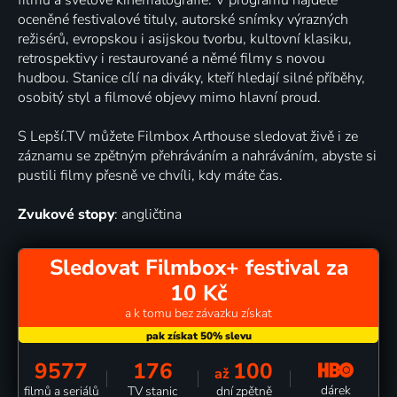
oceněné festivalové tituly, autorské snímky výrazných
režisérů, evropskou i asijskou tvorbu, kultovní klasiku,
retrospektivy i restaurované a němé filmy s novou
hudbou. Stanice cílí na diváky, kteří hledají silné příběhy,
osobitý styl a filmové objevy mimo hlavní proud.
S Lepší.TV můžete Filmbox Arthouse sledovat živě i ze
záznamu se zpětným přehráváním a nahráváním, abyste si
pustili filmy přesně ve chvíli, kdy máte čas.
Zvukové stopy
: angličtina
Sledovat Filmbox+ festival za
10 Kč
a k tomu bez závazku získat
9577
176
100
až
dárek
filmů a seriálů
TV stanic
dní zpětně