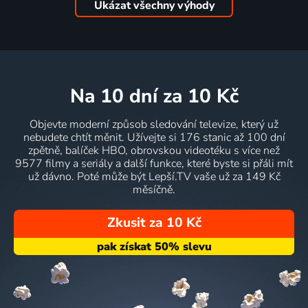
Ukázat všechny výhody
na 10 dní
za 10 Kč
Objevte moderní způsob sledování televize, který už
nebudete chtít měnit. Užívejte si 176 stanic až 100 dní
zpětně, balíček HBO, obrovskou videotéku s více než
9577 filmy a seriály a další funkce, které byste si přáli mít
už dávno. Poté může být Lepší.TV vaše už za 149 Kč
měsíčně.
Zkusit za 10 Kč