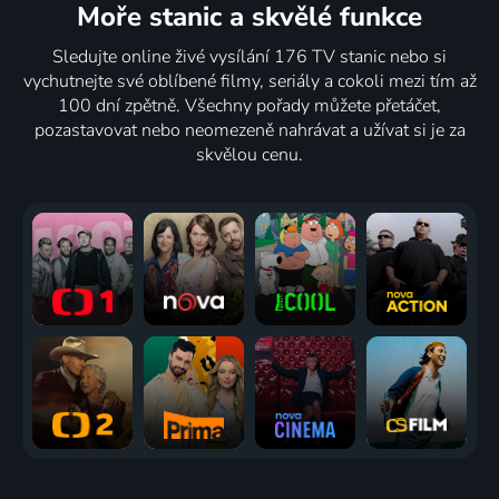
1950 | USA | Drama, Krimi, Mysteriózní
1939 | USA | Western
1946 | Austrálie, Velká Británie | Dobrodružný
reportérka
Moře stanic
a skvělé funkce
1939 | USA | Komedie, Drama, Hudební, Krimi, Mysteriózní, Rodinný
Sledujte online živé vysílání 176 TV stanic nebo si
65
62
62
69
%
%
%
%
vychutnejte své oblíbené filmy, seriály a cokoli mezi tím až
100 dní zpětně. Všechny pořady můžete přetáčet,
pozastavovat nebo neomezeně nahrávat a užívat si je za
Velký
Quality
Gesto
Nejmenší
skvělou cenu.
Flamarion
Time
2019 | Írán | Drama
kino na
1945 | USA | Drama
2017 | Nizozemsko | Komedie, Drama
světě
1957 | Velká Británie | Komedie
64
63
%
%
Honička
Smash-
1946 | USA | Thriller, Drama, Film noir, Krimi, Romantický
Up: Příběh
ženy
1947 | USA | Drama