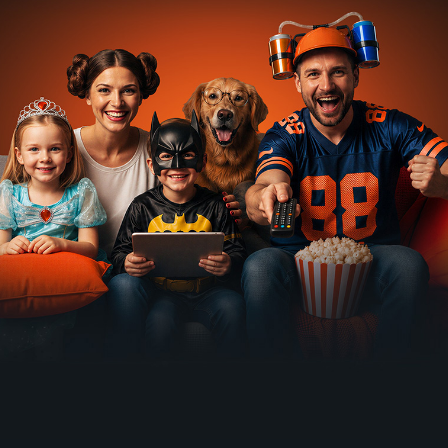
%
%
%
%
Vláda
Udělali ze
Muž, který
Anděl na
teroru
mě
se
mém
1949 | USA | Dobrodružný
zločince
podvedl
rameni
1939 | USA | Drama, Krimi, Mysteriózní, Sport
1950 | USA | Drama, Krimi
1946 | USA | Romantický, Dobrodružný, Fantasy, Komedie
66
65
67
67
%
%
%
%
Krásný
L'estraneo
Moje
Strach v
výhled
2018 | Itálie | Drama, Romantický
oblíbená
nočním
2013 | USA | Western, Drama, Historický
brunetka
vlaku
1947 | USA | Thriller, Komedie, Krimi, Mysteriózní, Romantický
1946 | USA | Thriller, Dobrodružný, Drama, Krimi, Mysteriózní
66
66
65
65
%
%
%
%
Pohyblivý
Válka na
The
Nancy
písek
dálnici
Overlanders
Drew...