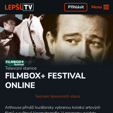
Menu
Přihlásit
Televizní stanice
FILMBOX+ FESTIVAL
ONLINE
Seznam televizních stanic
Arthouse přináší kurátorsky vybranou kolekci artových
filmů a světové kinematografie. V programu najdete