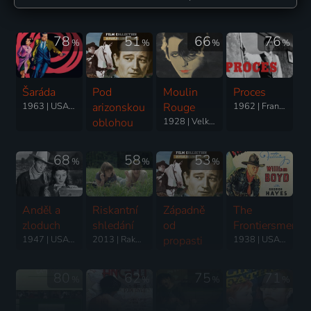
78
51
66
76
%
%
%
%
Šaráda
Pod
Moulin
Proces
1963 | USA | Komedie, Mysteriózní, Romantický, Thriller
arizonskou
Rouge
1962 | Francie, Itálie, Německo, Jugoslávie | Krimi, Drama, Mysteriózní, Science Fiction, Thriller
oblohou
1928 | Velká Británie | Drama, Hudební
1934 | USA | Western
68
58
53
%
%
%
Anděl a
Riskantní
Západně
The
zloduch
shledání
od
Frontiersmen
1947 | USA | Western, Romantický
2013 | Rakousko | Drama
propasti
1938 | USA | Western
1934 | USA | Western, Romantický
80
62
75
71
%
%
%
%