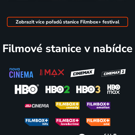
Tokijský
Letní
Two Lines
Můj život s
soumrak
noční ples
2021 | Maďarsko | Drama
otcem
1957 | Japonsko | Drama
1999 | Itálie | Romantický, Komedie
1947 | USA | Komedie
Zobrazit více pořadů stanice Filmbox+ festival
51
81
70
67
%
%
%
%
Filmové stanice v nabídce
Rajské
Zlaté
Srdce v
Stařenka
údolí
opojení
zajetí
2017 | Srbsko, Slovinsko | Komedie, Drama
1935 | USA | Western, Krimi
1925 | USA | Drama, Dobrodružný, Komedie, Rodinný, Romantický, Western
1946 | Velká Británie | Drama, Válečný
66
69
66
59
%
%
%
%
Kdo zabil
Déšť
Riskuj
Severní
medvídka
1932 | USA | Drama
všechno!
hvězda
1965 | USA | Krimi, Drama, Mysteriózní, Thriller
1951 | USA | Akční, Drama, Historický, Válečný
1943 | USA | Drama, Romantický, Válečný