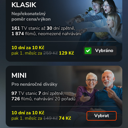
KLASIK
Nepřekonatelný
Tělo a
Záhada
Zuřivost za
Aun
poměr cena/výkon
zuřivost
pana
úsvitu
začátek z
1952 | USA | Drama
Wonga
1955 | USA | Western
konec
161
TV stanic
až
30
dní zpětně
1939 | USA | Krimi, Mysteriózní, Thriller
všeho
1 874
filmů
neomezené nahrávání
2011 | Rakousko, Japonsko | Science Fiction, Fantasy
61
60
51
54
%
%
%
%
10 dní za
10 Kč
Vybráno
pak 1. měsíc za
259 Kč
129 Kč
Duch
Lezení
Jack
Jedno tělo
Sierry de
vysoko
London
je příliš
MINI
Cobre
1938 | Velká Británie | Komedie
1943 | USA | Dobrodružný, Romantický, Válečný, Životopisný
mnoho
1964 | USA | Thriller, Horor, Mysteriózní
1944 | USA | Komedie, Horor, Mysteriózní
Pro nenáročné diváky
50
42
75
76
%
%
%
%
97
TV stanic
7
dní zpětně
726
filmů
nahrávání 20 pořadů
Odpadlá
Nabonga
Mořský
The
10 dní za
10 Kč
Vybrat
dívka
1944 | USA | Akční, Dobrodružný, Drama, Krimi, Romantický, Thriller
drak
Bridge
pak 1. měsíc za
149 Kč
74 Kč
1946 | USA | Western, Akční, Dobrodružný, Romantický, Válečný
2021 | Velká Británie | Drama, Historický
2018 | Bulharsko | Drama, Thriller