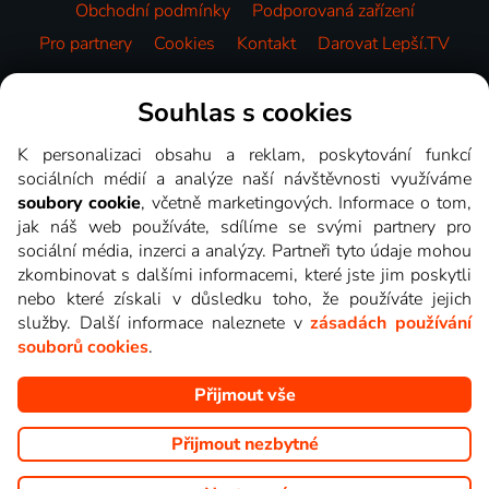
Obchodní podmínky
Podporovaná zařízení
Pro partnery
Cookies
Kontakt
Darovat Lepší.TV
Videotéka
Souhlas s cookies
K personalizaci obsahu a reklam, poskytování funkcí
sociálních médií a analýze naší návštěvnosti využíváme
soubory cookie
, včetně marketingových. Informace o tom,
jak náš web používáte, sdílíme se svými partnery pro
sociální média, inzerci a analýzy. Partneři tyto údaje mohou
zkombinovat s dalšími informacemi, které jste jim poskytli
nebo které získali v důsledku toho, že používáte jejich
služby. Další informace naleznete v
zásadách používání
souborů cookies
.
Přijmout vše
Copyright © goNET s.r.o. Na tomto webu jsou zobrazovány
obrázky z pořadů TV stanic, které můžete sledovat v Lepší.TV.
Přijmout nezbytné