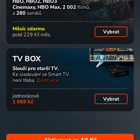
HBO, HBO2, HBO3
Cinemaxy, HBO Max
2 002
filmů
a
280
seriálů
Měsíc zdarma
Vybrat
poté 229 Kč měs.
TV BOX
Slouží pro starší TV.
Ke sledování ve Smart TV
není třeba.
Zjistit více
jednorázově
Vybrat
1 899 Kč