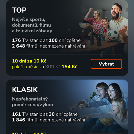
TOP
Nejvíce sportu,
dokumentů, filmů
a televizní zábavy
176
TV stanic
až
100
dní zpětně
2 648
filmů
neomezené nahrávání
10 dní za
10 Kč
Vybrat
pak 1. měsíc za
309 Kč
154 Kč
KLASIK
Nepřekonatelný
poměr cena/výkon
161
TV stanic
až
30
dní zpětně
1 846
filmů
neomezené nahrávání