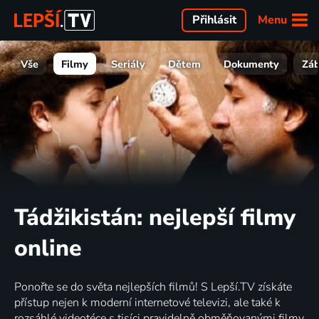
Menu
Přihlásit
Vše
Filmy
Seriály
Dětem
Dokumenty
Zá
Tádžikistán: nejlepší filmy
online
Ponořte se do světa nejlepších filmů! S Lepší.TV získáte
přístup nejen k moderní internetové televizi, ale také k
rozsáhlé videotéce s tisíci pravidelně obměňovanými filmy