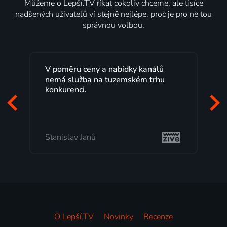
Můžeme o Lepší.TV říkat cokoliv chceme, ale tisíce
nadšených uživatelů ví stejně nejlépe, proč je pro ně tou
správnou volbou.
V poměru ceny a nabídky kanálů
nemá služba na tuzemském trhu
konkurenci.
Stanislav Janů
O Lepší.TV
Novinky
Recenze