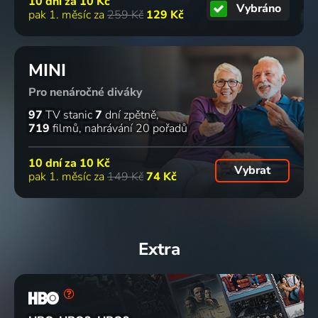
10 dní za
10 Kč
Vybráno
pak 1. měsíc za
259 Kč
129 Kč
MINI
Pro nenáročné diváky
97
TV stanic
7
dní zpětně
719
filmů
nahrávání 20 pořadů
10 dní za
10 Kč
Vybrat
pak 1. měsíc za
149 Kč
74 Kč
Extra