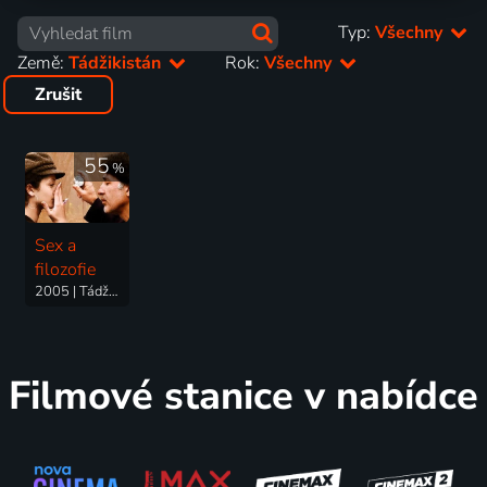
Typ:
Všechny
Země:
Tádžikistán
Rok:
Všechny
Zrušit
55
%
Sex a
filozofie
2005 | Tádžikistán, Írán, Francie | Drama, Romantický
Filmové stanice v nabídce