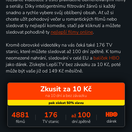
a seriály. Díky inteligentnímu filtrování žánrů si každý
snadno a rychle vybere svůj oblíbený obsah. Ať už si
chcete užít pohodový večer u romantických filmů nebo
sledovat ty nejlepší komedie, stačí pár kliknutí a můžete
sledovat pohodlně ty
nejlepší filmy online
.
Kromě obrovské videotéky na vás čeká také 176 TV
stanic, které můžete sledovat až 100 dní zpětně. K tomu
neomezené nahrání, sledování v celé EU a
balíček HBO
jako dárek. Získejte Lepší.TV bez závazku za 10 Kč, poté
může být vaše již od 149 Kč měsíčně.
Zkusit za 10 Kč
na 10 dní a bez závazku
4881
176
100
až
dárek
filmů
TV stanic
dní zpětně