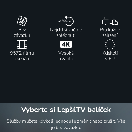
Bez
Nejdelší zpětné
Pro každé
závazku
zhlédnutí
zařízení
9572 filmů
Vysoká
Kdekoli
a seriálů
kvalita
v EU
Vyberte si Lepší.TV balíček
Služby můžete kdykoli jednoduše změnit nebo zrušit. Vše
je bez závazku.