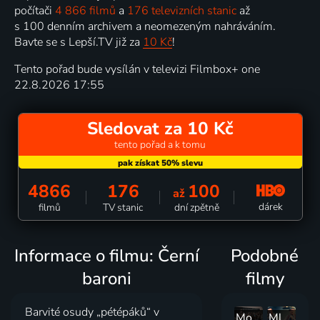
počítači
4 866 filmů
a
176 televizních stanic
až
s 100 denním archivem a neomezeným nahráváním.
Bavte se s Lepší.TV již za
10 Kč
!
Tento pořad bude vysílán v televizi Filmbox+ one
22.8.2026 17:55
Sledovat za 10 Kč
tento pořad a k tomu
4866
176
100
až
dárek
filmů
TV stanic
dní zpětně
Informace o filmu: Černí
Podobné
baroni
filmy
Barvité osudy „pétépáků“ v
Moudrá sova
Mladé víno