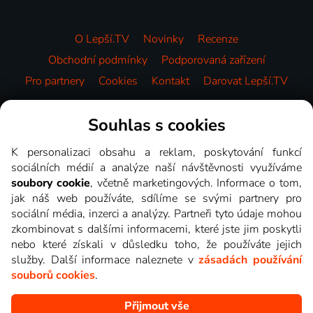
O Lepší.TV
Novinky
Recenze
Obchodní podmínky
Podporovaná zařízení
Pro partnery
Cookies
Kontakt
Darovat Lepší.TV
Videotéka
Souhlas s cookies
K personalizaci obsahu a reklam, poskytování funkcí
sociálních médií a analýze naší návštěvnosti využíváme
soubory cookie
, včetně marketingových. Informace o tom,
jak náš web používáte, sdílíme se svými partnery pro
sociální média, inzerci a analýzy. Partneři tyto údaje mohou
zkombinovat s dalšími informacemi, které jste jim poskytli
nebo které získali v důsledku toho, že používáte jejich
služby. Další informace naleznete v
zásadách používání
souborů cookies
.
Přijmout vše
Copyright © goNET s.r.o. Na tomto webu jsou zobrazovány