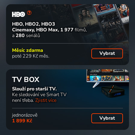
HBO, HBO2, HBO3
Cinemaxy, HBO Max
1 977
filmů
a
280
seriálů
Měsíc zdarma
Vybrat
poté 229 Kč měs.
TV BOX
Slouží pro starší TV.
Ke sledování ve Smart TV
není třeba.
Zjistit více
jednorázově
Vybrat
1 899 Kč