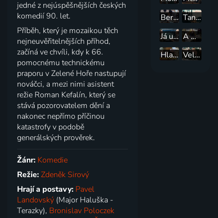
jedné z nejúspěšnějších českých
komedií 90. let.
Berete se dobrovolně?
Tankový prapor
Příběh, který je mozaikou těch
Já už budu hodný, dědečku
A máte nás holky v hrsti
nejneuvěřitelnějších příhod,
začíná ve chvíli, kdy k 66.
Hlavní výhra
Velká sázka o malé pivo
pomocnému technickému
praporu v Zelené Hoře nastupují
nováčci, a mezi nimi asistent
režie Roman Kefalín, který se
stává pozorovatelem dění a
nakonec nepřímo příčinou
katastrofy v podobě
generálských prověrek.
Žánr:
Komedie
Režie:
Zdeněk Sirový
Hrají a postavy:
Pavel
Landovský
(Major Haluška -
Terazky),
Bronislav Poloczek