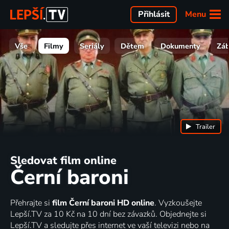
Menu
Přihlásit
Vše
Filmy
Seriály
Dětem
Dokumenty
Zá
Trailer
Sledovat film online
Černí baroni
Přehrajte si
film Černí baroni HD online
. Vyzkoušejte
Lepší.TV za 10 Kč na 10 dní bez závazků. Objednejte si
Lepší.TV a sledujte přes internet ve vaší televizi nebo na