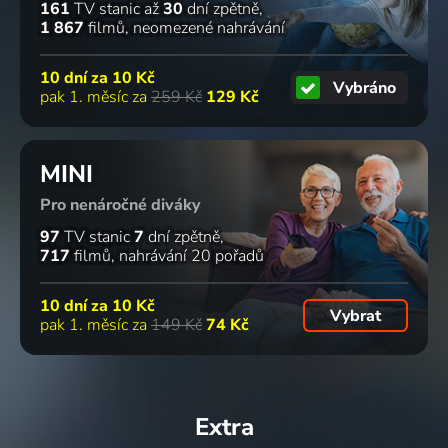
161
TV stanic
až
30
dní zpětně
1 867
filmů
neomezené nahrávání
10 dní za
10 Kč
Vybráno
pak 1. měsíc za
259 Kč
129 Kč
MINI
Pro nenáročné diváky
97
TV stanic
7
dní zpětně
717
filmů
nahrávání 20 pořadů
10 dní za
10 Kč
Vybrat
pak 1. měsíc za
149 Kč
74 Kč
Extra