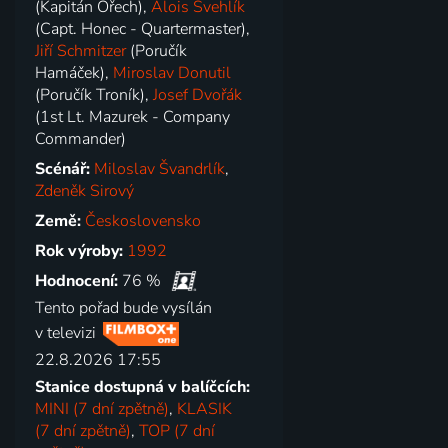
(Kapitán Ořech),
Alois Švehlík
(Capt. Honec - Quartermaster),
Jiří Schmitzer
(Poručík
Hamáček),
Miroslav Donutil
(Poručík Troník),
Josef Dvořák
(1st Lt. Mazurek - Company
Commander)
Scénář:
Miloslav Švandrlík
,
Zdeněk Sirový
Země:
Československo
Rok výroby:
1992
Hodnocení:
76 %
Tento pořad bude vysílán
v televizi
22.8.2026 17:55
Stanice dostupná v balíčcích:
MINI (7 dní zpětně)
,
KLASIK
(7 dní zpětně)
,
TOP (7 dní