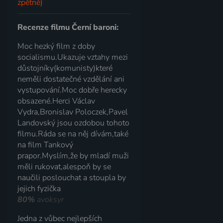
zpětně)
Recenze filmu Černí baroni:
Moc hezký film z doby
socialismu.Ukazuje vztahy mezi
důstojníky(komunisty)které
neměli dostatečné vzdělání ani
vystupování.Moc dobře herecky
obsazené.Herci Václav
Vydra,Bronislav Poloczek,Pavel
Landovský jsou ozdobou tohoto
filmu.Ráda se na něj dívám,také
na film Tankový
prapor.Myslím,že by mladí muži
měli rukovat,alespoň by se
naučili poslouchat a stoupla by
jejich fyzička
80%
avoksyr
Jedna z vůbec nejlepších