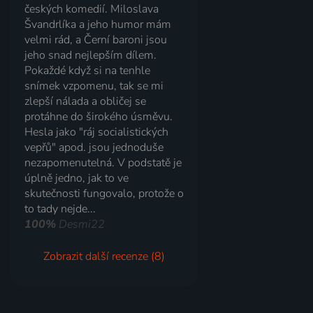
českých komedií. Miloslava
Švandrlíka a jeho humor mám
velmi rád, a Černí baroni jsou
jeho snad nejlepším dílem.
Pokaždé když si na tenhle
snímek vzpomenu, tak se mi
zlepší nálada a obličej se
protáhne do širokého úsměvu.
Hesla jako "ráj socialistických
vepřů" apod. jsou jednoduše
nezapomenutelná. V podstatě je
úplně jedno, jak to ve
skutečnosti fungovalo, protože o
to tady nejde...
100%
Desmi22
Zobrazit další recenze (8)