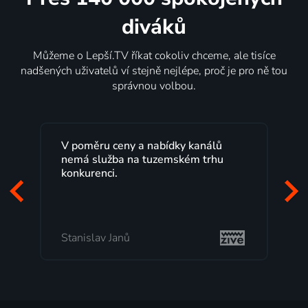
diváků
Můžeme o Lepší.TV říkat cokoliv chceme, ale tisíce
nadšených uživatelů ví stejně nejlépe, proč je pro ně tou
správnou volbou.
Lepší.TV sleduji už několik let s
maximální spokojeností. Velký výběr
programů a nemuset běžet k TV na
začátek programu, to je přesně to, co
mi vyhovuje.
Milada Tomešová