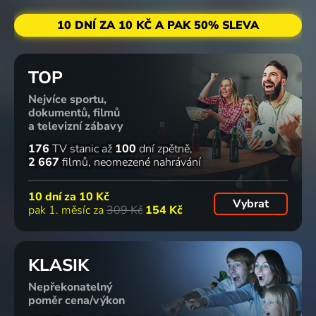
10 DNÍ ZA 10 KČ A PAK 50% SLEVA
TOP
Nejvíce sportu,
dokumentů, filmů
a televizní zábavy
176
TV stanic
až
100
dní zpětně
2 667
filmů
neomezené nahrávání
10 dní za
10 Kč
Vybrat
pak 1. měsíc za
309 Kč
154 Kč
KLASIK
Nepřekonatelný
poměr cena/výkon