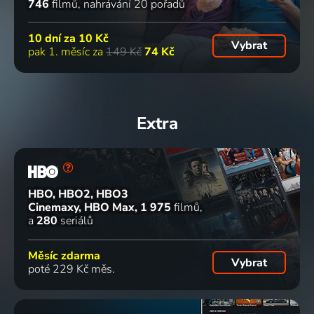
746
filmů
nahrávání 20 pořadů
10 dní za
10 Kč
Vybrat
pak 1. měsíc za
149 Kč
74 Kč
Extra
HBO, HBO2, HBO3
Cinemaxy, HBO Max
1 975
filmů
a
280
seriálů
Měsíc zdarma
Vybrat
poté 229 Kč měs.