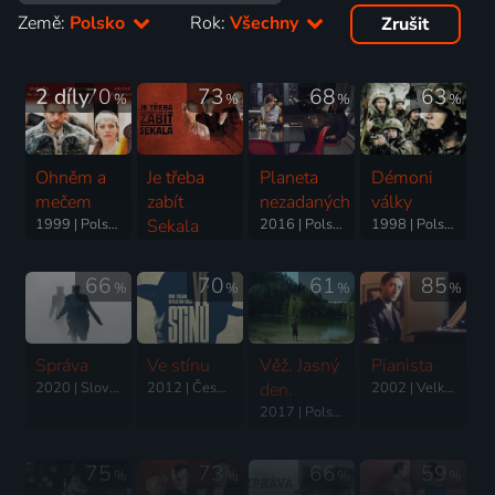
Země:
Polsko
Rok:
Všechny
Zrušit
2 díly
70
73
68
63
%
%
%
%
Ohněm a
Je třeba
Planeta
Démoni
mečem
zabít
nezadaných
války
1999 | Polsko | Historický, Dobrodružný, Drama, Romantický, Válečný
Sekala
2016 | Polsko | Komedie, Romantický
1998 | Polsko | Drama, Válečný
1998 | Česká republika, Slovensko, Polsko, Francie | Drama
66
70
61
85
%
%
%
%
Správa
Ve stínu
Věž. Jasný
Pianista
2020 | Slovensko, Česká republika, Polsko, Německo | Drama, Historický, Válečný
2012 | Česká republika, Slovensko, Polsko | Thriller, Drama, Krimi
den.
2002 | Velká Británie, Francie, Německo, Polsko, Nizozemsko | Životopisný, Drama, Hudební, Válečný
2017 | Polsko | Drama, Horor, Mysteriózní, Thriller
75
73
66
59
%
%
%
%