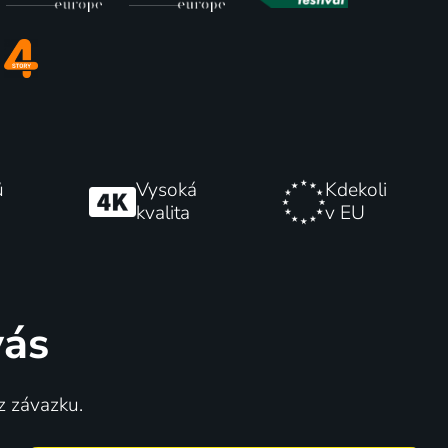
ů
Vysoká
Kdekoli
kvalita
v EU
vás
z závazku.