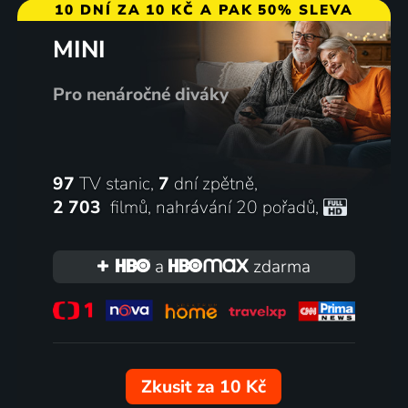
10 DNÍ ZA 10 KČ A PAK 50% SLEVA
MINI
Pro nenáročné diváky
97
TV stanic,
7
dní zpětně,
2 703
filmů
,
nahrávání 20 pořadů
,
a
zdarma
Zkusit za 10 Kč