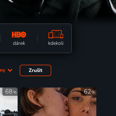
kdekoli
dárek
hny
Zrušit
68
62
%
%