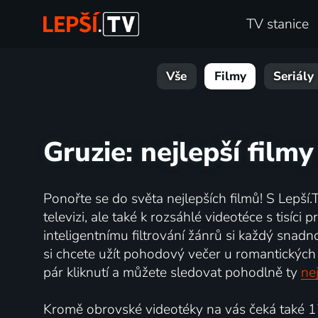
TV stanice
Vše
Filmy
Seriály
Gruzie: nejlepší filmy
Ponořte se do světa nejlepších filmů! S Lepší.
televizi, ale také k rozsáhlé videotéce s tisíc
inteligentnímu filtrování žánrů si každý snadn
si chcete užít pohodový večer u romantických 
pár kliknutí a můžete sledovat pohodlně ty
nej
Kromě obrovské videotéky na vás čeká také 17