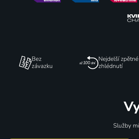
Bez
Nejdelší zpětné
závazku
zhlédnutí
Vy
Služby mů