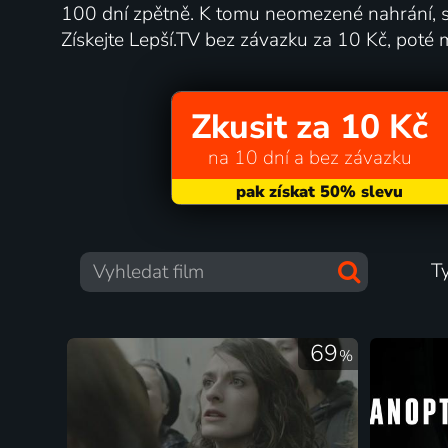
100 dní zpětně. K tomu neomezené nahrání, s
Získejte Lepší.TV bez závazku za 10 Kč, poté 
Zkusit za 10 Kč
na 10 dní a bez závazku
T
69
%