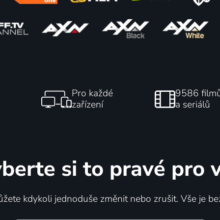
Pro každé
9586 film
zařízení
a seriálů
berte si to pravé pro 
žete kdykoli jednoduše změnit nebo zrušit. Vše je be