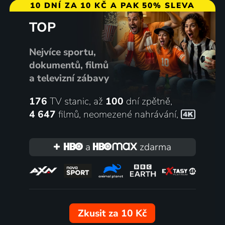
10 DNÍ ZA 10 KČ A PAK 50% SLEVA
TOP
Nejvíce sportu,
dokumentů, filmů
a televizní zábavy
176
TV stanic, až
100
dní zpětně,
4 647
filmů
,
neomezené nahrávání
,
a
zdarma
Zkusit za 10 Kč