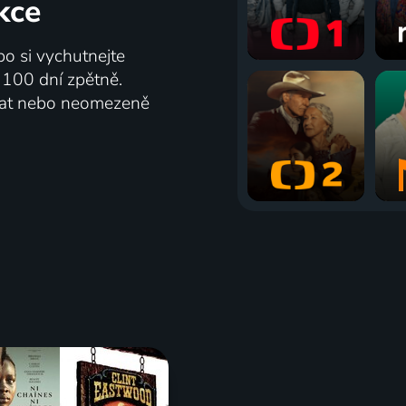
kce
bo si vychutnejte
ž 100 dní zpětně.
vat nebo neomezeně