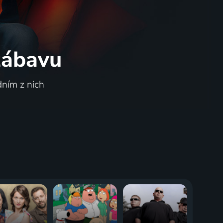
 zábavu
dním z nich