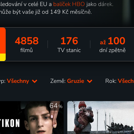
ledování v celé EU a
balíček HBO
jako dárek.
může být vaše již od 149 Kč měsíčně.
4858
176
100
až
filmů
TV stanic
dní zpětně
yp:
Všechny
Země:
Gruzie
Rok:
Všec
64
%