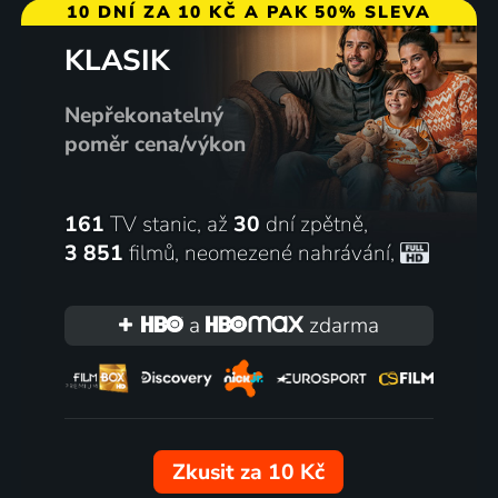
10 DNÍ ZA 10 KČ A PAK 50% SLEVA
KLASIK
Nepřekonatelný
poměr cena/výkon
161
TV stanic, až
30
dní zpětně,
3 851
filmů
,
neomezené nahrávání
,
a
zdarma
Zkusit za 10 Kč