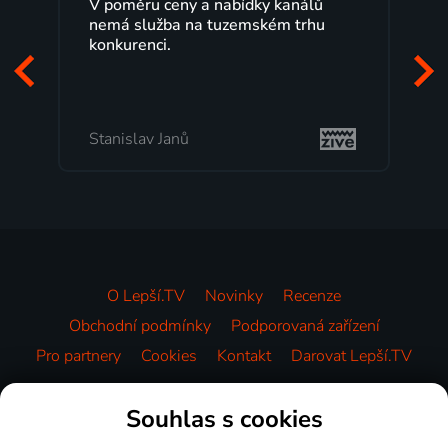
análů
Lepší.TV sleduji už několik let s
 trhu
maximální spokojeností. Velký výběr
programů a nemuset běžet k TV na
začátek programu, to je přesně to, co
mi vyhovuje.
Milada Tomešová
O Lepší.TV
Novinky
Recenze
Obchodní podmínky
Podporovaná zařízení
Pro partnery
Cookies
Kontakt
Darovat Lepší.TV
Videotéka
Souhlas s cookies