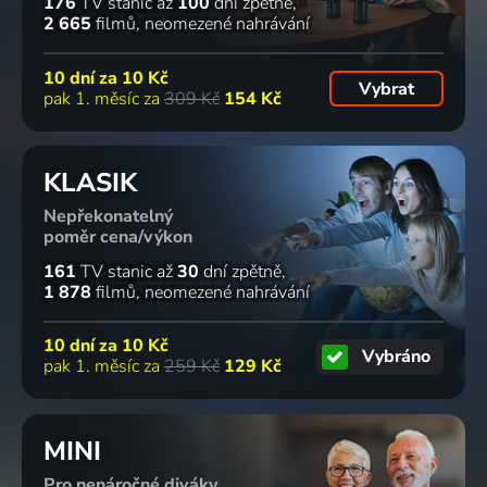
176
TV stanic
až
100
dní zpětně
2 665
filmů
neomezené nahrávání
10 dní za
10 Kč
Vybrat
pak 1. měsíc za
309 Kč
154 Kč
KLASIK
Nepřekonatelný
poměr cena/výkon
161
TV stanic
až
30
dní zpětně
1 878
filmů
neomezené nahrávání
10 dní za
10 Kč
Vybráno
pak 1. měsíc za
259 Kč
129 Kč
MINI
Pro nenáročné diváky