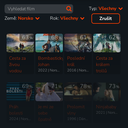
Typ:
Všechny
Země:
Norsko
Rok:
Všechny
Zrušit
63
68
61
62
%
%
%
%
Cesta za
Bombastický
Poslední
Cesta za
živou
Johan
král
králem
vodou
2022 | Norsko | Komedie
2016 | Norsko | Drama, Akční, Historický, Válečný
trollů
2019 | Norsko | Dobrodružný, Fantasy
2017 | Norsko | Dobrodružný, Fantasy, Rodinný
69
71
78
73
%
%
%
%
Práh
Je mi ze
Prolomit
Ninjababy
bolesti
sebe
vlny
2021 | Norsko | Komedie, Drama
2024 | Norsko | Drama
špatně
1996 | Dánsko, Švédsko, Francie, Nizozemsko, Norsko | Drama, Romantický
2022 | Norsko, Švédsko, Dánsko, Francie | Komedie, Drama, Horor