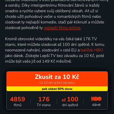
a seriály. Díky inteligentnímu filtrování žánrů si každý
snadno a rychle vybere svůj oblíbený obsah. Ať už si
chcete užít pohodový večer u romantických filmů nebo
sledovat ty nejlepší komedie, stačí pár kliknutí a můžete
sledovat pohodlně ty
nejlepší filmy online
.
Kromě obrovské videotéky na vás čeká také 176 TV
stanic, které můžete sledovat až 100 dní zpětně. K tomu
neomezené nahrání, sledování v celé EU a
balíček HBO
jako dárek. Získejte Lepší.TV bez závazku za 10 Kč, poté
může být vaše již od 149 Kč měsíčně.
Zkusit za 10 Kč
na 10 dní a bez závazku
4859
176
100
až
dárek
filmů
TV stanic
dní zpětně