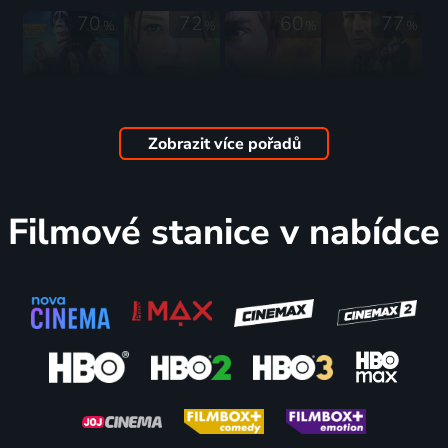
70
72
60
77
%
%
%
%
Heavy Trip
Utoya, 22.
Pyroman
Bastard
2018 | Finsko, Norsko, Belgie | Komedie, Hudební
července
2016 | Norsko | Drama
2023 | Dánsko, Švédsko, Norsko, Německo | Drama, Historický, Životopisný
2018 | Norsko | Thriller, Drama
Zobrazit více pořadů
66
65
68
72
%
%
%
%
Filmové stanice v nabídce
Polibek
Hypnóza
O
Sámská
2023 | Dánsko, Norsko, Maďarsko | Romantický, Drama, Válečný
2024 | Švédsko, Norsko | Komedie, Drama
nekonečnu
krev
2019 | Švédsko, Německo, Norsko, Francie | Drama, Fantasy
2016 | Švédsko, Norsko, Dánsko | Drama
66
65
64
63
%
%
%
%
Sex
Strýček
Tundra ve
Komu