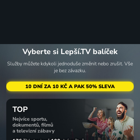
Téměř
Královna
Královna
Akce
chlap
parketu v
parketu
Arktida
2012 | Norsko | Komedie, Drama, Psychologický
Hollywoodu
2023 | Norsko | Drama, Rodinný
2014 | Norsko | Dobrodružný, Rodinný
2025 | Norsko | Rodinný
60
56
56
48
%
%
%
%
Vyberte si Lepší.TV balíček
Služby můžete kdykoli jednoduše změnit nebo zrušit. Vše
je bez závazku.
Karsten a
Regina
Jo Nesbo:
Tak i na
Petra -
2001 | Island, Kanada, Norsko, Německo | Muzikály, Rodinný
Doktor
zemi
tajemství
Proktor a
2015 | Švédsko, Norsko | Drama, Hudební, Romantický
10 DNÍ ZA 10 KČ A PAK 50% SLEVA
Atlantidy
vana času
2023 | Norsko | Komedie, Rodinný
2015 | Norsko, Německo | Komedie, Fantasy, Rodinný
TOP
Nejvíce sportu,
dokumentů, filmů
a televizní zábavy