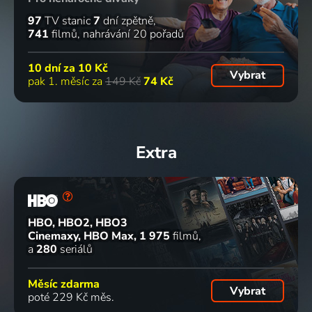
97
TV stanic
7
dní zpětně
741
filmů
nahrávání 20 pořadů
10 dní za
10 Kč
Vybrat
pak 1. měsíc za
149 Kč
74 Kč
Extra
HBO, HBO2, HBO3
Cinemaxy, HBO Max
1 975
filmů
a
280
seriálů
Měsíc zdarma
Vybrat
poté 229 Kč měs.