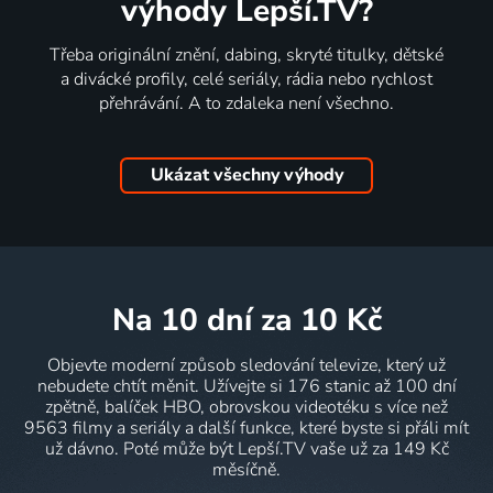
výhody Lepší.TV?
Třeba originální znění, dabing, skryté titulky, dětské
a divácké profily, celé seriály, rádia nebo rychlost
přehrávání. A to zdaleka není všechno.
Ukázat všechny výhody
na 10 dní
za 10 Kč
Objevte moderní způsob sledování televize, který už
nebudete chtít měnit. Užívejte si 176 stanic až 100 dní
zpětně, balíček HBO, obrovskou videotéku s více než
9563 filmy a seriály a další funkce, které byste si přáli mít
už dávno. Poté může být Lepší.TV vaše už za 149 Kč
měsíčně.