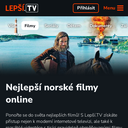
Menu
Přihlásit
Vše
Filmy
Seriály
Dětem
Dokumenty
Zá
Nejlepší norské filmy
online
Ponořte se do světa nejlepších filmů! S Lepší.TV získáte
přístup nejen k moderní internetové televizi, ale také k
rozsáhlé videotéce s tisíci pravidelně obměňovanými filmy