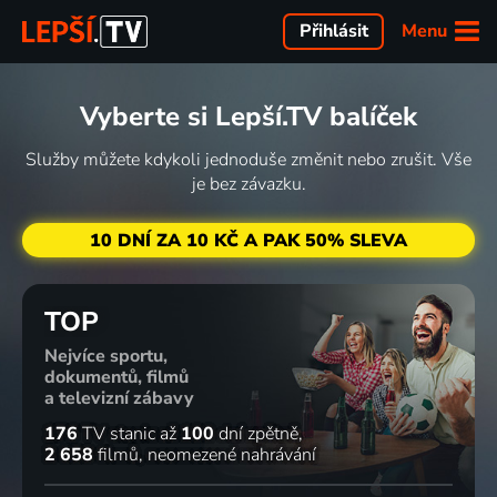
Menu
Přihlásit
Vyberte si Lepší.TV balíček
Služby můžete kdykoli jednoduše změnit nebo zrušit. Vše
je bez závazku.
10 DNÍ ZA 10 KČ A PAK 50% SLEVA
TOP
Nejvíce sportu,
dokumentů, filmů
a televizní zábavy
176
TV stanic
až
100
dní zpětně
2 658
filmů
neomezené nahrávání