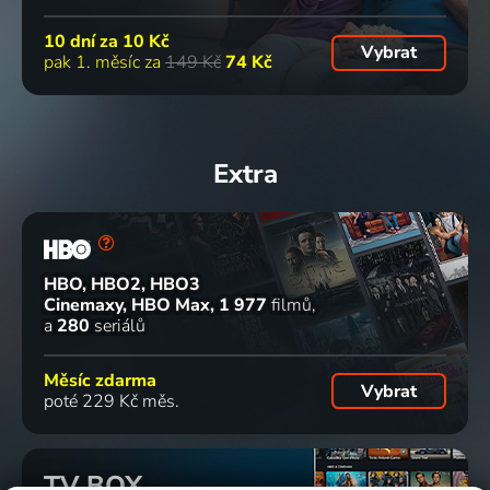
10 dní za
10 Kč
Vybrat
pak 1. měsíc za
149 Kč
74 Kč
Extra
HBO, HBO2, HBO3
Cinemaxy, HBO Max
1 977
filmů
a
280
seriálů
Měsíc zdarma
Vybrat
poté 229 Kč měs.
TV BOX