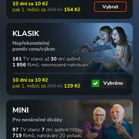
10 dní za
10 Kč
Vybrat
pak 1. měsíc za
309 Kč
154 Kč
KLASIK
Nepřekonatelný
poměr cena/výkon
161
TV stanic
až
30
dní zpětně
1 856
filmů
neomezené nahrávání
10 dní za
10 Kč
Vybráno
pak 1. měsíc za
259 Kč
129 Kč
MINI
Pro nenáročné diváky
97
TV stanic
7
dní zpětně
719
filmů
nahrávání 20 pořadů