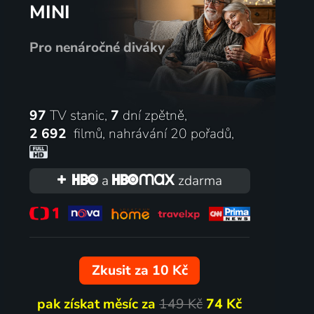
MINI
Drama
2018 | USA | Thriller, Drama, Hudební, Romantický
Pro nenáročné diváky
75
41
%
%
97
TV stanic,
7
dní zpětně,
2 692
filmů
,
nahrávání 20 pořadů
,
a
zdarma
Emmanuelle
2015 | Německo, Švýcarsko | Dobrodružný, Rodinný
2024 | Francie, USA | Drama, Romantický
Zkusit za 10 Kč
pak získat měsíc za
149 Kč
74 Kč
48
68
%
%