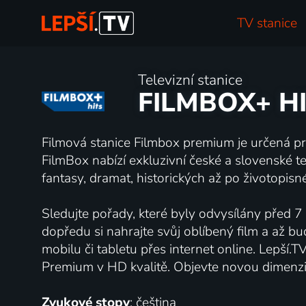
TV stanice
Televizní stanice
FILMBOX+ H
Filmová stanice Filmbox premium je určená p
FilmBox nabízí exkluzivní české a slovenské t
fantasy, dramat, historických až po životopisné
Sledujte pořady, které byly odvysílány před 7
dopředu si nahrajte svůj oblíbený film a až b
mobilu či tabletu přes internet online. Lepší
Premium v HD kvalitě. Objevte novou dimenzi 
Zvukové stopy
: čeština