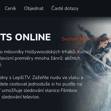
Ceník
Objednat
Časté dotazy
ITS ONLINE
Seznam televizních stan
ro milovníky Hollywoodských trháků. Kanály
elevizní premiéry mnoha žánrů: akčních,
.
 dny s Lepší.TV. Zažeňte nudu ve vlaku a
udete cestovat jednoduše si ho pusťte na
.TV umožňuje sledování stanice Filmbox
sledování televize.