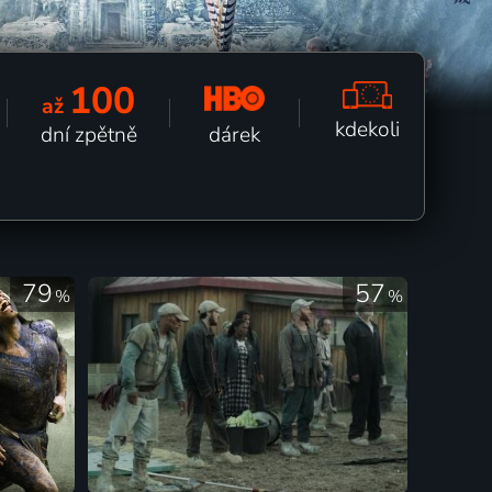
100
až
kdekoli
dárek
dní zpětně
79
57
%
%