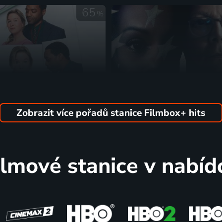
65
%
Zobrazit více pořadů stanice Filmbox+ hits
 Jonesová: Láskou šílená
Přijatelná oběť
2025 | USA | Komedie, Drama, Romantický
ilmové stanice v nabíd
64
%