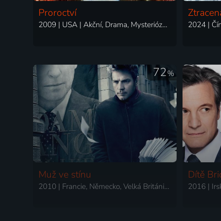
Proroctví
Ztracen
2009 | USA | Akční, Drama, Mysteriózní, Science Fiction, Thriller
72
%
Muž ve stínu
Dítě Br
2010 | Francie, Německo, Velká Británie | Thriller, Drama, Krimi, Mysteriózní