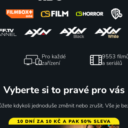
mpia - Příběh bratrů
Lekce neslušného chová
ových
A | Životopisný, Drama, Sport
Pro každé
9553 film
zařízení
a seriálů
60
%
Vyberte si to pravé pro vás
žete kdykoli jednoduše změnit nebo zrušit. Vše je be
10 DNÍ ZA 10 KČ A PAK 50% SLEVA
na barbary
Wrestler