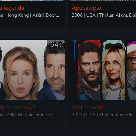
á legenda
Apocalypto
2024 | Čína, Hong Kong | Akční, Dobrodružný, Drama, Komedie
64
%
idget Jonesové
Ateliér smrti
2016 | Irsko, Velká Británie, Francie, USA | Komedie, Romantický
2023 | USA | Thriller, Komedie, 