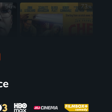
56
73
%
%
Šéf
2018 | USA | Thriller, Drama, Mysteriózní
2014 | USA | Komedie, Dobrodružný, Drama
ce
66
62
%
%