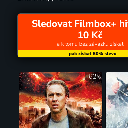
Sledovat Filmbox+ hi
10 Kč
a k tomu bez závazku získat
62
%