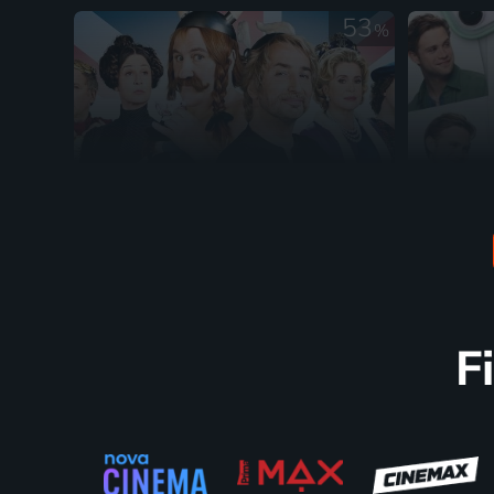
53
%
Asterix a Obelix ve službách
Bridget
jejího veličenstva
2012 | Francie, Španělsko, Itálie, Maďarsko | Komedie, Dobrodružný, Rodinný
F
54
%