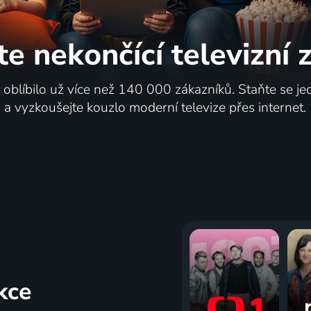
te nekončící
televizní
na palubě
Starověká Hysterie:
 | Thriller, Akční
Dobrodružství Povrchní
Římanů
i oblíbilo už více než 140 000 zákazníků. Staňte se je
a vyzkoušejte kouzlo moderní televize přes internet.
70
%
i
Bridget Jonesová: S roz
kce
2016 | USA | Science Fiction, Dobrodružný, Drama, Romantický
koncích