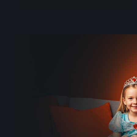
Winner
Lež má 
2024 | Kanada, USA | Thriller, Dobrodružný, Drama, Komedie, Životopisný
2018 | US
57
%