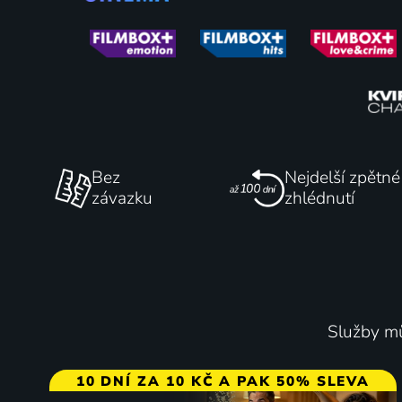
Nemilosrdný kolotoč
Mr. Oly
2023 | USA | Akční, Drama, Krimi, Thriller
Weider
2018 | US
Bez
Nejdelší zpětné
závazku
zhlédnutí
63
%
Služby mů
10 DNÍ ZA 10 KČ A PAK 50% SLEVA
Marmeláda
Čekání 