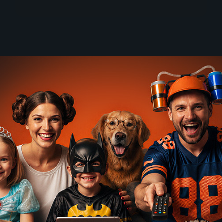
krátké nohy
Mack & Rita
A | Komedie, Romantický
39
%