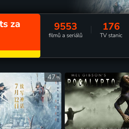
ts za
9553
176
filmů a seriálů
TV stanic
47
%