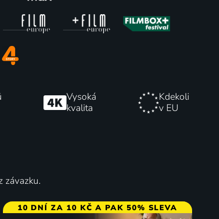
ní
Nesnáším tě, lásko
2008 | Velká Británie | Komedie, Romantický
2021 | USA | Komedie, Romantický
ů
Vysoká
Kdekoli
kvalita
v EU
79
55
%
%
z závazku.
10 DNÍ ZA 10 KČ A PAK 50% SLEVA
Bel Canto