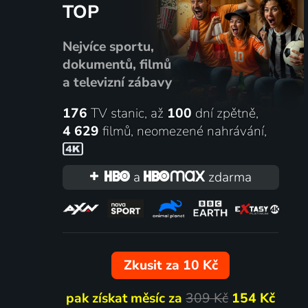
TOP
2024 | Velká Británie | Krimi, Drama, Komedie
2020 | It
Nejvíce sportu,
dokumentů, filmů
72
%
a televizní zábavy
176
TV stanic, až
100
dní zpětně,
4 629
filmů
,
neomezené nahrávání
,
a
zdarma
Muž, který poznal nekonečno
Lovec h
2015 | Velká Británie | Drama, Životopisný
Zkusit za 10 Kč
pak získat měsíc za
309 Kč
154 Kč
65
%