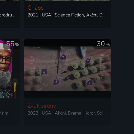
Chaos
2006 | USA | Thriller, Akční, Dobrodružný, Drama
2021 | USA | Science Fiction, Akční, Dobrodružný, Fantasy
55
30
%
%
Zvuk sirény
Krimi
2023 | USA | Akční, Drama, Horor, Science Fiction, Thriller