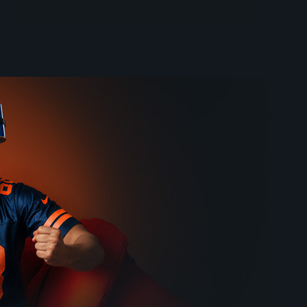
Deník Bridget Jonesové
2022 | USA, Lucembursko | Komedie, Fantasy
2001 | Velká Británie, Irsko, Francie | Komedie, Drama, Romantický
54
61
%
%