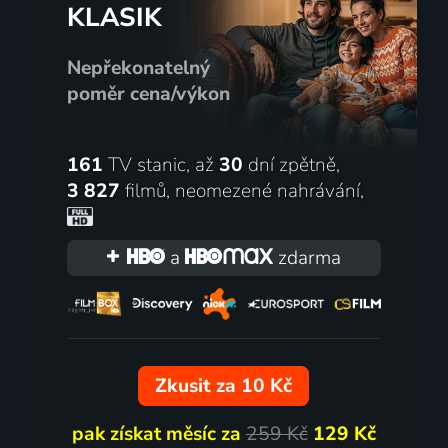
KLASIK
álie, USA | Drama
2008 | USA | Komedie, Akční, 
Nepřekonatelný
poměr cena/výkon
54
%
161
TV stanic, až
30
dní zpětně,
3 827
filmů
,
neomezené nahrávání
,
a
zdarma
lav
Heidi, děvčátko z hor
2022 | Kanada, USA | Western, Akční, Drama
Zkusit za 10 Kč
pak získat měsíc za
259 Kč
129 Kč
53
%