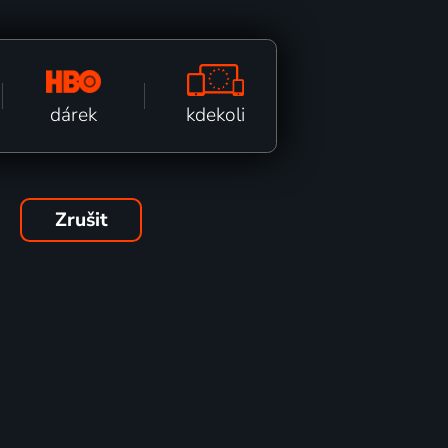
kdekoli
dárek
Zrušit