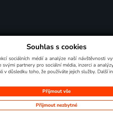
Souhlas s cookies
dní podmínky
Podporovaná zařízení
Pro partne
nkcí sociálních médií a analýze naší návštěvnosti 
e svými partnery pro sociální média, inzerci a analýz
Videotéka
ali v důsledku toho, že používáte jejich služby. Další
Přijmout vše
Přijmout nezbytné