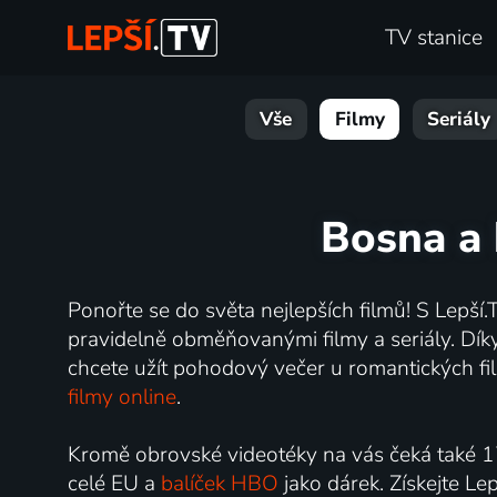
TV stanice
Vše
Filmy
Seriály
Bosna a 
Ponořte se do světa nejlepších filmů! S Lepší.T
pravidelně obměňovanými filmy a seriály. Díky 
chcete užít pohodový večer u romantických fil
filmy online
.
Kromě obrovské videotéky na vás čeká také 1
celé EU a
balíček HBO
jako dárek. Získejte Le