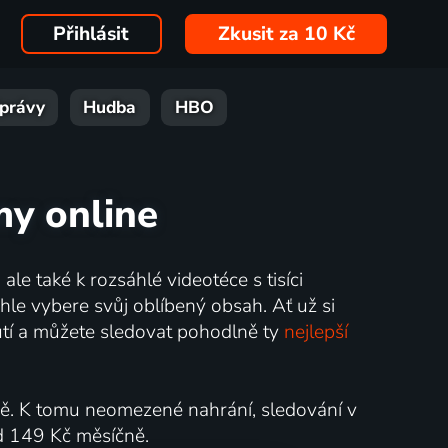
Přihlásit
Zkusit za 10 Kč
právy
Hudba
HBO
my online
ale také k rozsáhlé videotéce s tisíci
hle vybere svůj oblíbený obsah. Ať už si
nutí a můžete sledovat pohodlně ty
nejlepší
ně. K tomu neomezené nahrání, sledování v
od 149 Kč měsíčně.