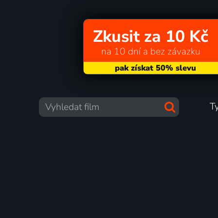
Zkusit za 10 Kč
na 10 dní a bez závazku
T