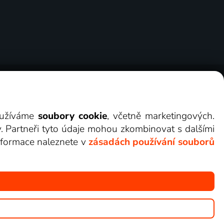
ry
Cookies
Kontakt
Darovat Lepší.TV
využíváme
soubory cookie
, včetně marketingových.
y. Partneři tyto údaje mohou zkombinovat s dalšími
 informace naleznete v
zásadách používání souborů