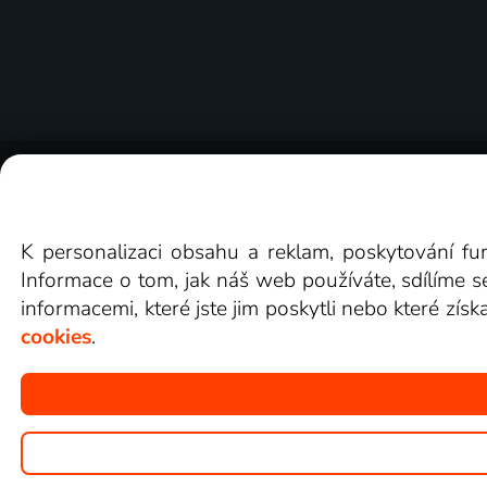
O Lepší.TV
Novinky
Recenze
Obcho
K personalizaci obsahu a reklam, poskytování fu
Informace o tom, jak náš web používáte, sdílíme s
informacemi, které jste jim poskytli nebo které získ
cookies
.