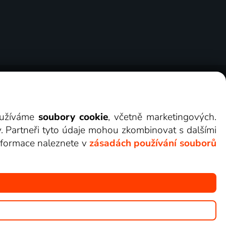
ry
Cookies
Kontakt
Darovat Lepší.TV
využíváme
soubory cookie
, včetně marketingových.
y. Partneři tyto údaje mohou zkombinovat s dalšími
 informace naleznete v
zásadách používání souborů