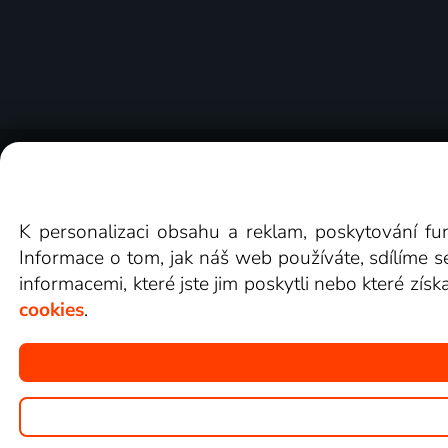
O Lepší.TV
Novinky
Recenze
Obcho
K personalizaci obsahu a reklam, poskytování fu
Informace o tom, jak náš web používáte, sdílíme s
informacemi, které jste jim poskytli nebo které získ
cookies
.