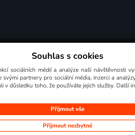
Souhlas s cookies
dní podmínky
Podporovaná zařízení
Pro partne
nkcí sociálních médií a analýze naší návštěvnosti 
e svými partnery pro sociální média, inzerci a analýz
Videotéka
ali v důsledku toho, že používáte jejich služby. Další
Přijmout vše
Přijmout nezbytné