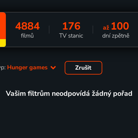
4884
176
100
až
filmů
TV stanic
dní zpětně
yp:
Hunger games
Zrušit
Vašim filtrům neodpovídá žádný pořad