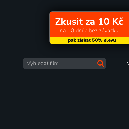
Zkusit za 10 Kč
na 10 dní a bez závazku
T