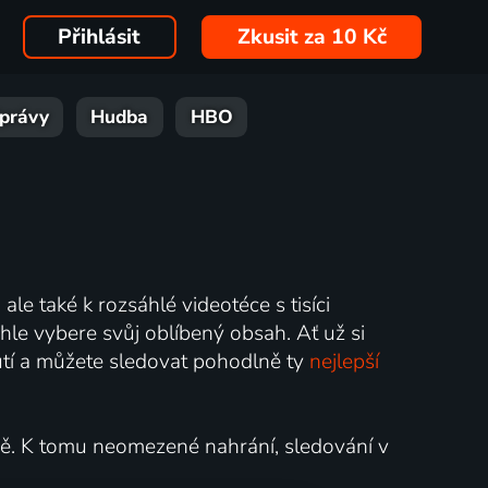
Přihlásit
Zkusit za 10 Kč
právy
Hudba
HBO
ale také k rozsáhlé videotéce s tisíci
hle vybere svůj oblíbený obsah. Ať už si
nutí a můžete sledovat pohodlně ty
nejlepší
ně. K tomu neomezené nahrání, sledování v