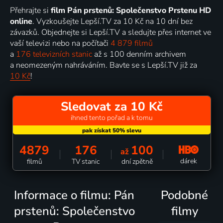
Přehrajte si
film Pán prstenů: Společenstvo Prstenu HD
online
. Vyzkoušejte Lepší.TV za 10 Kč na 10 dní bez
závazků. Objednejte si Lepší.TV a sledujte přes internet ve
vaší televizi nebo na počítači
4 879 filmů
a
176 televizních stanic
až s 100 denním archivem
a neomezeným nahráváním. Bavte se s Lepší.TV již za
10 Kč
!
Sledovat za 10 Kč
ihned tento pořad a k tomu
4879
176
100
až
dárek
filmů
TV stanic
dní zpětně
Informace o filmu: Pán
Podobné
prstenů: Společenstvo
filmy