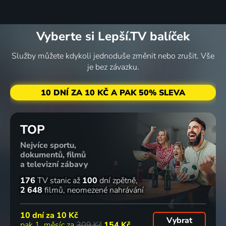
Vyberte si Lepší.TV balíček
Služby můžete kdykoli jednoduše změnit nebo zrušit. Vše
je bez závazku.
10 DNÍ ZA 10 KČ A PAK 50% SLEVA
TOP
Nejvíce sportu,
dokumentů, filmů
a televizní zábavy
176
TV stanic
až
100
dní zpětně
2 648
filmů
neomezené nahrávání
10 dní za
10 Kč
Vybrat
pak 1. měsíc za
309 Kč
154 Kč