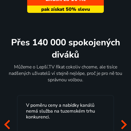
Přes 140 000 spokojených
diváků
Můžeme o Lepší.TV říkat cokoliv chceme, ale tisíce
nadšených uživatelů ví stejně nejlépe, proč je pro ně tou
správnou volbou.
Lepší.TV sleduji už několik let s
maximální spokojeností. Velký výběr
programů a nemuset běžet k TV na
začátek programu, to je přesně to, co
mi vyhovuje.