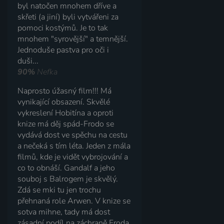
byl natočen mnohem dříve a
skřeti (a jiní) byli vytvářeni za
pomoci kostýmů. Je to tak
mnohem "syrovější" a temnější.
Jednoduše pastva pro oči i
duši...
90%
Nefka
Naprosto úžasný film!!! Má
vynikající obsazení. Skvělé
vykreslení Hobitína a oproti
knize má děj spád-Frodo se
vydává dost ve spěchu na cestu
a nečeká s tím léta. Jeden z mála
filmů, kde je vidět vybrojování a
co to obnáší. Gandalf a jeho
souboj s Balrogem je skvělý.
Zdá se mki tu jen trochu
přehnaná role Arwen. V knize se
sotva mihne, tady má dost
zásadní podíl na záchraně Froda.