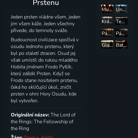
Prstenu
Mumie se vrací
Underworld: Vzpoura Lycanů
Jeden prsten vládne všem, jeden
Král Artuš: Legenda o meči
Temný rytíř
jim všem káže. Jeden všechny
přivede, do temnoty sváže.
Pán prstenů: Dvě věže
Pán prstenů: Návrat krále
Budoucnost civilizace spočívá v
Gladiátor
Batman začíná
osudu Jednoho prstenu, který
byl po staletí ztracen. Osud jej
však umístil do rukou mladého
Hobita jménem Frodo Pytlík,
který zdědil Prsten. Když se
Frodo stane nositelem prstenu,
čeká ho skličující úkol, zničit
prsten v ohni Hory Osudu, kde
byl vytvořen.
Originální název:
The Lord of
the Rings: The Fellowship of
the Ring
Žánr:
Drama
,
Akční
,