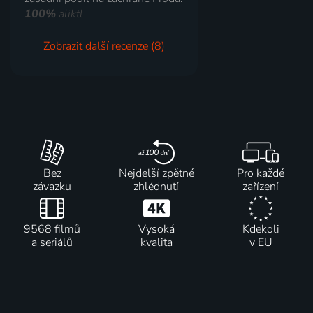
100%
aliktl
Zobrazit další recenze (8)
Bez
Nejdelší zpětné
Pro každé
závazku
zhlédnutí
zařízení
9568 filmů
Vysoká
Kdekoli
a seriálů
kvalita
v EU