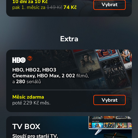
10 dní za
10 Kč
Vybrat
pak 1. měsíc za
149 Kč
74 Kč
Extra
HBO, HBO2, HBO3
Cinemaxy, HBO Max
2 002
filmů
a
280
seriálů
Měsíc zdarma
Vybrat
poté 229 Kč měs.
TV BOX
Slouží pro starší TV.