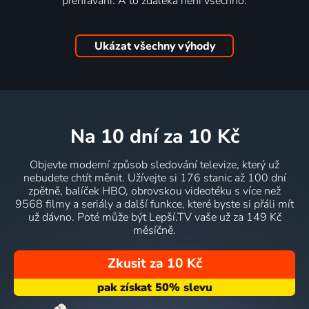
přehrávání. A to zdaleka není všechno.
Ukázat všechny výhody
na 10 dní
za 10 Kč
Objevte moderní způsob sledování televize, který už
nebudete chtít měnit. Užívejte si 176 stanic až 100 dní
zpětně, balíček HBO, obrovskou videotéku s více než
9568 filmy a seriály a další funkce, které byste si přáli mít
už dávno. Poté může být Lepší.TV vaše už za 149 Kč
měsíčně.
Zkusit za 10 Kč