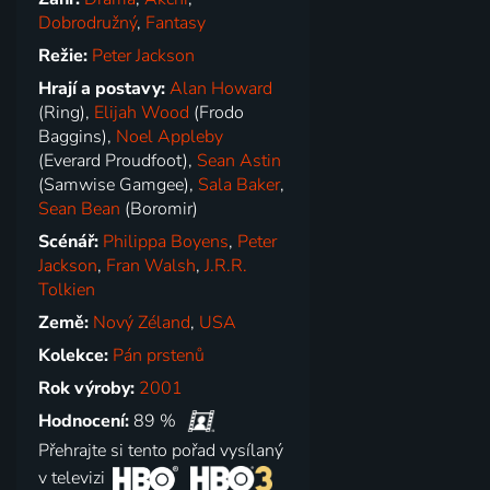
Dobrodružný
,
Fantasy
Režie:
Peter Jackson
Hrají a postavy:
Alan Howard
(Ring),
Elijah Wood
(Frodo
Baggins),
Noel Appleby
(Everard Proudfoot),
Sean Astin
(Samwise Gamgee),
Sala Baker
,
Sean Bean
(Boromir)
Scénář:
Philippa Boyens
,
Peter
Jackson
,
Fran Walsh
,
J.R.R.
Tolkien
Země:
Nový Zéland
,
USA
Kolekce:
Pán prstenů
Rok výroby:
2001
Hodnocení:
89 %
Přehrajte si tento pořad vysílaný
v televizi