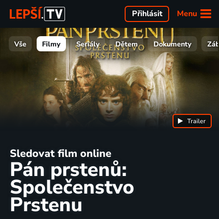
Menu
Přihlásit
Vše
Filmy
Seriály
Dětem
Dokumenty
Zá
Trailer
Sledovat film online
Pán prstenů:
Společenstvo
Prstenu