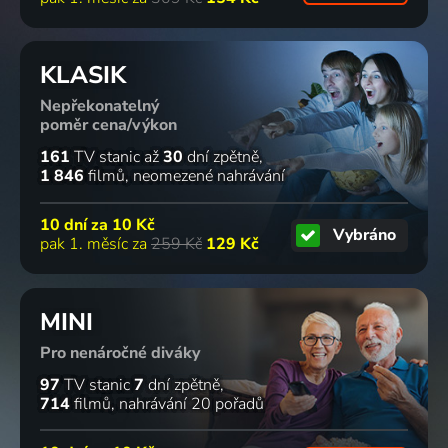
KLASIK
Nepřekonatelný
poměr cena/výkon
161
TV stanic
až
30
dní zpětně
1 846
filmů
neomezené nahrávání
10 dní za
10 Kč
Vybráno
pak 1. měsíc za
259 Kč
129 Kč
MINI
Pro nenáročné diváky
97
TV stanic
7
dní zpětně
714
filmů
nahrávání 20 pořadů