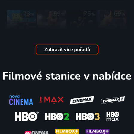
bratrů
Weiderových
73
69
75
69
%
%
%
%
2018 | USA | Životopisný, Drama, Sport
Orel Eddie
Rocky 4
Železní
Rocky 3
2016 | Velká Británie, USA, Německo | Komedie, Drama, Sport, Životopisný
1985 | USA | Drama, Sport
bratři
1982 | USA | Drama, Sport
2023 | USA | Sport, Drama, Životopisný
Zobrazit více pořadů
73
81
63
67
%
%
%
%
Filmové stanice v nabídce
Rocky 2
Rocky
Karate Kid:
Vybíjená
1979 | USA | Drama, Sport
1976 | USA | Drama, Sport
Legendy
2004 | USA | Komedie, Sport
2025 | USA, Kanada | Drama, Akční, Rodinný, Sport
80
73
81
69
%
%
%
%