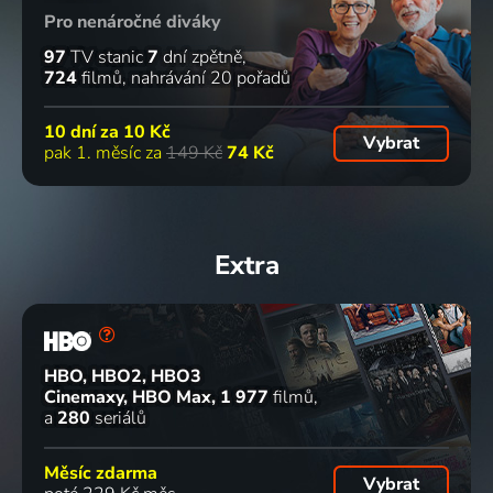
Pro nenáročné diváky
97
TV stanic
7
dní zpětně
724
filmů
nahrávání 20 pořadů
10 dní za
10 Kč
Vybrat
pak 1. měsíc za
149 Kč
74 Kč
Extra
HBO, HBO2, HBO3
Cinemaxy, HBO Max
1 977
filmů
a
280
seriálů
Měsíc zdarma
Vybrat