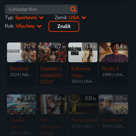
Typ:
Sportovní
Země:
USA
Rok:
Všechny
Zrušit
70
67
64
54
%
%
%
%
Rivalové
Nejlepší z
Královna
Rocky 5
2024 | Itálie, USA | Romantický, Drama, Sport
nejlepších:
ringu
1990 | USA | Drama, Sport
GOAT
2024 | USA | Sport, Drama, Životopisný
2026 | USA, Kanada | Animovaný, Dobrodružný, Komedie, Rodinný, Sport
44
64
68
59
%
%
%
%
Divoké
Mr.
Nezastavitelný
Prostě věř
vlny 2
Olympia -
2025 | USA | Drama, Sport
2024 | USA | Sport, Drama, Rodinný
2017 | USA | Animovaný, Komedie, Rodinný, Sport
Příběh