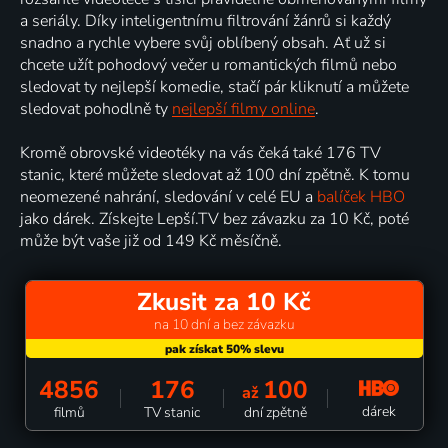
a seriály. Díky inteligentnímu filtrování žánrů si každý
snadno a rychle vybere svůj oblíbený obsah. Ať už si
chcete užít pohodový večer u romantických filmů nebo
sledovat ty nejlepší komedie, stačí pár kliknutí a můžete
sledovat pohodlně ty
nejlepší filmy online
.
Kromě obrovské videotéky na vás čeká také 176 TV
stanic, které můžete sledovat až 100 dní zpětně. K tomu
neomezené nahrání, sledování v celé EU a
balíček HBO
jako dárek. Získejte Lepší.TV bez závazku za 10 Kč, poté
může být vaše již od 149 Kč měsíčně.
Zkusit za 10 Kč
na 10 dní a bez závazku
4856
176
100
až
dárek
filmů
TV stanic
dní zpětně