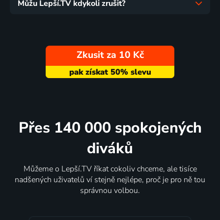
Můžu Lepší.TV kdykoli zrušit?
Zkusit za 10 Kč
Přes 140 000 spokojených
diváků
Můžeme o Lepší.TV říkat cokoliv chceme, ale tisíce
nadšených uživatelů ví stejně nejlépe, proč je pro ně tou
správnou volbou.