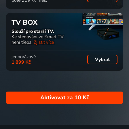
poté 229 Kč měs.
TV BOX
Slouží pro starší TV.
Ke sledování ve Smart TV
není třeba.
Zjistit více
jednorázově
Vybrat
1 899 Kč
Aktivovat za
10 Kč