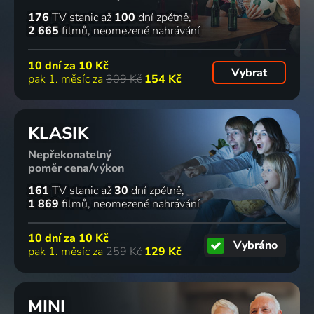
176
TV stanic
až
100
dní zpětně
2 665
filmů
neomezené nahrávání
10 dní za
10 Kč
Vybrat
pak 1. měsíc za
309 Kč
154 Kč
KLASIK
Nepřekonatelný
poměr cena/výkon
161
TV stanic
až
30
dní zpětně
1 869
filmů
neomezené nahrávání
10 dní za
10 Kč
Vybráno
pak 1. měsíc za
259 Kč
129 Kč
MINI