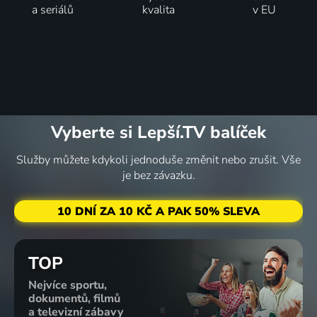
68
60
67
63
%
%
%
%
a seriálů
kvalita
v EU
Udělali ze
Země
Divoké
Karate Kid
mě
zaslíbená
vlny
2010 | USA, Čína | Drama, Akční, Pro náctileté, Rodinný, Sport
zločince
2023 | USA | Komedie, Drama, Sport
2007 | USA | Animovaný, Komedie, Rodinný, Sport
1939 | USA | Drama, Krimi, Mysteriózní, Sport
58
%
Vyberte si Lepší.TV balíček
Služby můžete kdykoli jednoduše změnit nebo zrušit. Vše
je bez závazku.
Will
Ferrel: Na
hřišti
10 DNÍ ZA 10 KČ A PAK 50% SLEVA
2015 | USA | Komedie, Sport
TOP
Nejvíce sportu,
dokumentů, filmů
a televizní zábavy