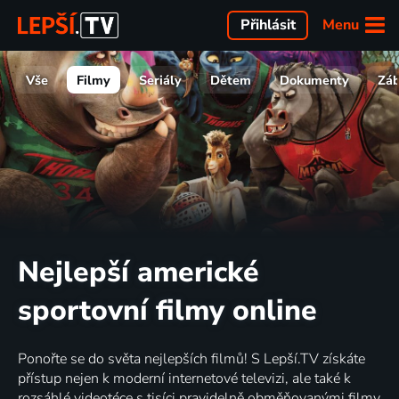
Menu
Přihlásit
Vše
Filmy
Seriály
Dětem
Dokumenty
Zá
Nejlepší americké
sportovní filmy online
Ponořte se do světa nejlepších filmů! S Lepší.TV získáte
přístup nejen k moderní internetové televizi, ale také k
rozsáhlé videotéce s tisíci pravidelně obměňovanými filmy