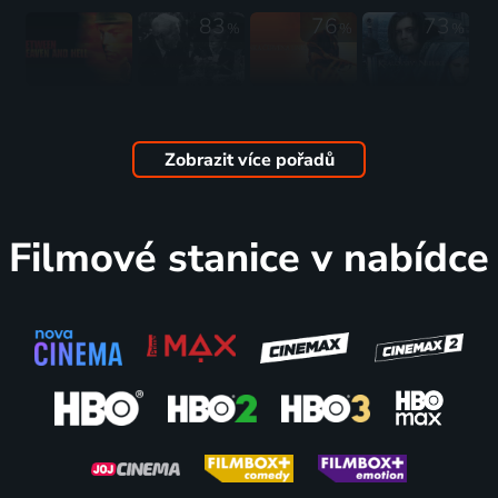
2024 | USA, Austrálie, Singapur, Maďarsko | Životopisný, Drama, Historický, Válečný
83
76
73
%
%
%
Mezi
Norimberský
Tenká
Království
nebem a
proces
červená
nebeské
peklem
1961 | USA | Drama, Válečný
linie
2005 | USA, Velká Británie, Španělsko, Německo, Maroko | Drama, Akční, Dobrodružný, Historický, Válečný
Zobrazit více pořadů
1956 | USA | Válečný, Drama
1998 | Kanada, USA | Drama, Historický, Válečný
67
60
79
64
%
%
%
%
Filmové stanice v nabídce
Poslední
Golda -
Generál
Oddíl 10 z
Vermeer
Železná
Patton
Navarone
2019 | USA | Drama, Válečný
lady
1970 | USA | Drama, Válečný, Životopisný
1978 | USA | Akční, Dobrodružný, Drama, Válečný
Izraele
2023 | USA | Životopisný, Drama, Historický, Válečný
64
75
68
69
%
%
%
%
Za
Děla z
Tristan a
Hrdý rebel