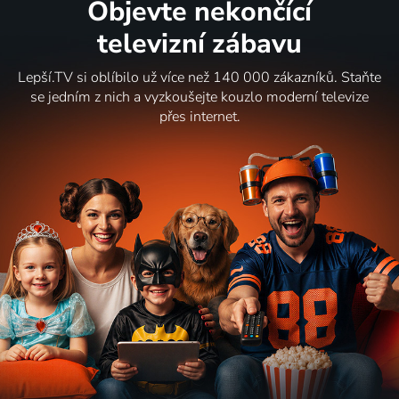
Objevte nekončící
duchů
bestie
2016 | USA | Akční, Drama, Thriller, Válečný
1939 | USA | Drama, Válečný
televizní zábavu
Lepší.TV si oblíbilo už více než 140 000 zákazníků. Staňte
se jedním z nich a vyzkoušejte kouzlo moderní televize
přes internet.