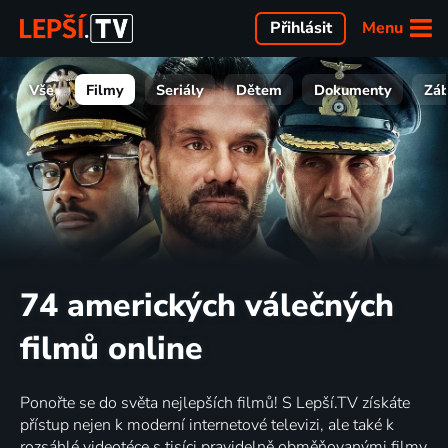
Menu
Přihlásit
Vše
Filmy
Seriály
Dětem
Dokumenty
Zá
74 amerických válečných
filmů online
Ponořte se do světa nejlepších filmů! S Lepší.TV získáte
přístup nejen k moderní internetové televizi, ale také k
rozsáhlé videotéce s tisíci pravidelně obměňovanými filmy