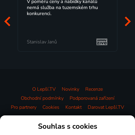
álů
Lepší.TV sleduji už několik let s
rhu
maximální spokojeností. Velký výběr
programů a nemuset běžet k TV na
začátek programu, to je přesně to, co
mi vyhovuje.
Milada Tomešová
O Lepší.TV
Novinky
Recenze
Obchodní podmínky
Podporovaná zařízení
Pro partnery
Cookies
Kontakt
Darovat Lepší.TV
Videotéka
Souhlas s cookies