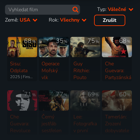
Typ:
Válečné
Země:
USA
Rok:
Všechny
Zrušit
68
35
75
68
%
%
%
%
Sisu:
Operace
Guy
Che
Odplata
Mořský
Ritchie:
Guevara:
2025 | Finsko, USA | Válečný, Akční, Thriller
vlk
Pouto
Partyzánská
2023 | USA | Akční, Dobrodružný, Historický, Mysteriózní, Thriller, Válečný
2023 | Španělsko, USA | Válečný, Akční, Drama, Thriller
Válka
2008 | Španělsko, Francie, USA | Životopisný, Drama, Historický, Válečný
71
77
69
60
%
%
%
%
Che
Černý
Lee:
Tamerlán:
Guevara:
jestřáb
Fotografka
Zrození
Revoluce
sestřelen
v první
dobyvatele
2008 | Francie, Španělsko, USA | Životopisný, Drama, Historický, Válečný
2001 | USA | Válečný, Akční, Drama, Historický
linii
2026 | Uzbekistán, USA, Kazachstán | Historický, Akční, Dobrodružný, Válečný