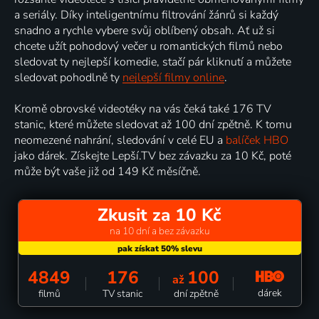
a seriály. Díky inteligentnímu filtrování žánrů si každý
snadno a rychle vybere svůj oblíbený obsah. Ať už si
chcete užít pohodový večer u romantických filmů nebo
sledovat ty nejlepší komedie, stačí pár kliknutí a můžete
sledovat pohodlně ty
nejlepší filmy online
.
Kromě obrovské videotéky na vás čeká také 176 TV
stanic, které můžete sledovat až 100 dní zpětně. K tomu
neomezené nahrání, sledování v celé EU a
balíček HBO
jako dárek. Získejte Lepší.TV bez závazku za 10 Kč, poté
může být vaše již od 149 Kč měsíčně.
Zkusit za 10 Kč
na 10 dní a bez závazku
4849
176
100
až
dárek
filmů
TV stanic
dní zpětně