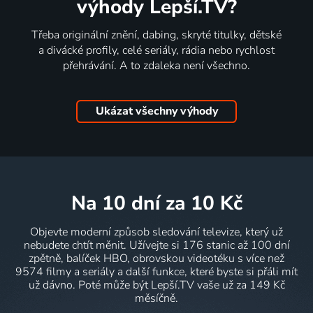
výhody Lepší.TV?
Třeba originální znění, dabing, skryté titulky, dětské
a divácké profily, celé seriály, rádia nebo rychlost
přehrávání. A to zdaleka není všechno.
Ukázat všechny výhody
na 10 dní
za 10 Kč
Objevte moderní způsob sledování televize, který už
nebudete chtít měnit. Užívejte si 176 stanic až 100 dní
zpětně, balíček HBO, obrovskou videotéku s více než
9574 filmy a seriály a další funkce, které byste si přáli mít
už dávno. Poté může být Lepší.TV vaše už za 149 Kč
měsíčně.