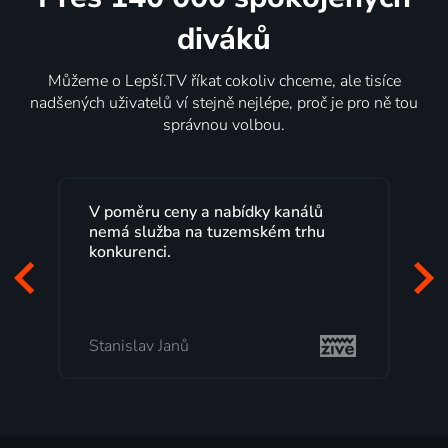
diváků
Můžeme o Lepší.TV říkat cokoliv chceme, ale tisíce
nadšených uživatelů ví stejně nejlépe, proč je pro ně tou
správnou volbou.
Lepší.TV sleduji už několik let s
maximální spokojeností. Velký výběr
programů a nemuset běžet k TV na
začátek programu, to je přesně to, co
mi vyhovuje.
Milada Tomešová