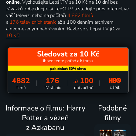
online
. Vyzkoušejte Lepší.TV za 10 Kč na 10 dní bez
závazků. Objednejte si Lepší.TV a sledujte přes internet ve
vaší televizi nebo na počítači
4 882 filmů
a
176 televizních stanic
až s 100 denním archivem
a neomezeným nahráváním. Bavte se s Lepší.TV již za
10 Kč
!
Sledovat za 10 Kč
ihned tento pořad a k tomu
4882
176
100
až
dárek
filmů
TV stanic
dní zpětně
Informace o filmu: Harry
Podobné
Potter a vězeň
filmy
z Azkabanu
Mumie se vrací
Hřiště snů