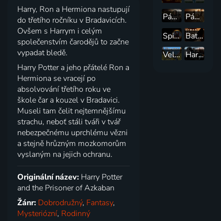
Harry, Ron a Hermiona nastupují
Pán prstenů: Návrat krále
Pán prstenů: Dvě věže
do třetího ročníku v Bradavicích.
Ovšem s Harrym i celým
Spider-Man: Bez domova
Batman začíná
společenstvím čarodějů to začne
vypadat bledě.
Velká ryba
Harry Potter a relikvie smrti - 2.část
Harry Potter a jeho přátelé Ron a
Hermiona se vracejí po
absolvování třetího roku ve
škole čar a kouzel v Bradavici.
Museli tam čelit nejtemnějšímu
strachu, neboť stáli tváři v tvář
nebezpečnému uprchlému vězni
a stejně hrůzným mozkomorům
vyslaným na jejich ochranu.
Originální název:
Harry Potter
and the Prisoner of Azkaban
Žánr:
Dobrodružný
,
Fantasy
,
Mysteriózní
,
Rodinný