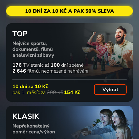
10 DNÍ ZA 10 KČ A PAK 50% SLEVA
TOP
Nejvíce sportu,
dokumentů, filmů
a televizní zábavy
176
TV stanic
až
100
dní zpětně
2 646
filmů
neomezené nahrávání
10 dní za
10 Kč
Vybrat
pak 1. měsíc za
309 Kč
154 Kč
KLASIK
Nepřekonatelný
poměr cena/výkon