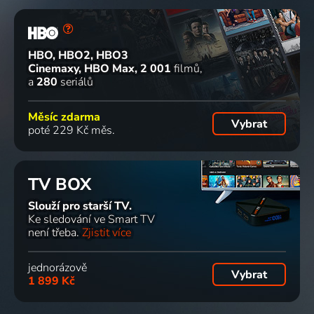
HBO, HBO2, HBO3
Cinemaxy, HBO Max
2 001
filmů
a
280
seriálů
Měsíc zdarma
Vybrat
poté 229 Kč měs.
TV BOX
Slouží pro starší TV.
Ke sledování ve Smart TV
není třeba.
Zjistit více
jednorázově
Vybrat
1 899 Kč