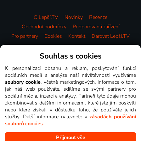
O Lepší.TV
Novinky
Recenze
Obchodní podmínky
Podporovaná zařízení
Pro partnery
Cookies
Kontakt
Darovat Lepší.TV
Videotéka
Souhlas s cookies
K personalizaci obsahu a reklam, poskytování funkcí
sociálních médií a analýze naší návštěvnosti využíváme
soubory cookie
, včetně marketingových. Informace o tom,
jak náš web používáte, sdílíme se svými partnery pro
sociální média, inzerci a analýzy. Partneři tyto údaje mohou
zkombinovat s dalšími informacemi, které jste jim poskytli
nebo které získali v důsledku toho, že používáte jejich
služby. Další informace naleznete v
zásadách používání
souborů cookies
.
Přijmout vše
Copyright © goNET s.r.o. Na tomto webu jsou zobrazovány