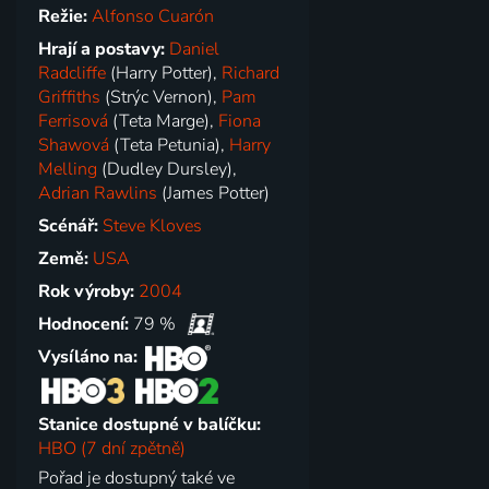
Režie:
Alfonso Cuarón
Hrají a postavy:
Daniel
Radcliffe
(Harry Potter),
Richard
Griffiths
(Strýc Vernon),
Pam
Ferrisová
(Teta Marge),
Fiona
Shawová
(Teta Petunia),
Harry
Melling
(Dudley Dursley),
Adrian Rawlins
(James Potter)
Scénář:
Steve Kloves
Země:
USA
Rok výroby:
2004
Hodnocení:
79 %
Vysíláno na:
Stanice dostupné v balíčku:
HBO (7 dní zpětně)
Pořad je dostupný také ve