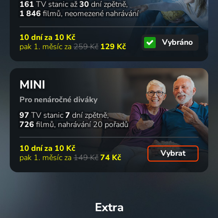
161
TV stanic
až
30
dní zpětně
1 846
filmů
neomezené nahrávání
10 dní za
10 Kč
Vybráno
pak 1. měsíc za
259 Kč
129 Kč
MINI
Pro nenáročné diváky
97
TV stanic
7
dní zpětně
726
filmů
nahrávání 20 pořadů
10 dní za
10 Kč
Vybrat
pak 1. měsíc za
149 Kč
74 Kč
Extra