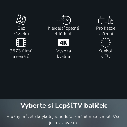
Bez
Nejdelší zpětné
Pro každé
závazku
zhlédnutí
zařízení
9573 filmů
Vysoká
Kdekoli
a seriálů
kvalita
v EU
Vyberte si Lepší.TV balíček
Služby můžete kdykoli jednoduše změnit nebo zrušit. Vše
je bez závazku.