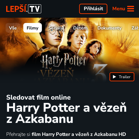
Menu
Přihlásit
Vše
Filmy
Seriály
Dětem
Dokumenty
Zá
Trailer
Sledovat film online
Harry Potter a vězeň
z Azkabanu
Přehrajte si
film Harry Potter a vězeň z Azkabanu HD