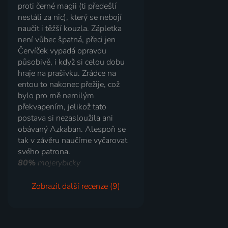
proti černé magii (ti předešlí
nestáli za nic), který se nebojí
naučit i těžší kouzla. Zápletka
není vůbec špatná, přeci jen
Červíček vypadá opravdu
působivě, i když si celou dobu
hraje na prašivku. Zrádce na
entou to nakonec přežije, což
bylo pro mě nemilým
překvapením, jelikož tato
postava si nezasloužila ani
obávaný Azkaban. Alespoň se
tak v závěru naučíme vyčarovat
svého patrona.
80%
mojerybicky
Zobrazit další recenze (9)