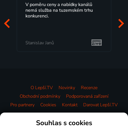
ů
Lepší.TV sleduji už několik let s
u
maximální spokojeností. Velký výběr
programů a nemuset běžet k TV na
začátek programu, to je přesně to, co
mi vyhovuje.
Milada Tomešová
O Lepší.TV
Novinky
Recenze
Obchodní podmínky
Podporovaná zařízení
Pro partnery
Cookies
Kontakt
Darovat Lepší.TV
Videotéka
Souhlas s cookies