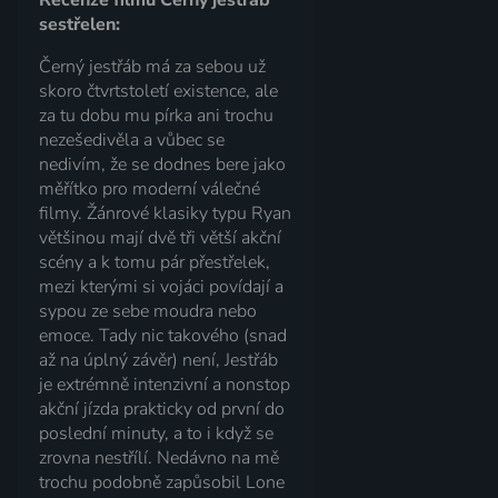
Recenze filmu Černý jestřáb
sestřelen:
Černý jestřáb má za sebou už
skoro čtvrtstoletí existence, ale
za tu dobu mu pírka ani trochu
nezešedivěla a vůbec se
nedivím, že se dodnes bere jako
měřítko pro moderní válečné
filmy. Žánrové klasiky typu Ryan
většinou mají dvě tři větší akční
scény a k tomu pár přestřelek,
mezi kterými si vojáci povídají a
sypou ze sebe moudra nebo
emoce. Tady nic takového (snad
až na úplný závěr) není, Jestřáb
je extrémně intenzivní a nonstop
akční jízda prakticky od první do
poslední minuty, a to i když se
zrovna nestřílí. Nedávno na mě
trochu podobně zapůsobil Lone