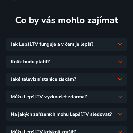
Co by vás mohlo zajímat
Jak Lepší.TV funguje a v čem je lepší?
Kolik budu platit?
Jaké televizní stanice získám?
Můžu Lepší.TV vyzkoušet zdarma?
Na jakých zařízeních mohu Lepší.TV sledovat?
Můžu Lepší.TV kdykoli zrušit?