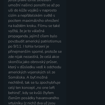
jenže právě tohle zkreslení
umožní našinci ponořit se až po
uši do kůže vojáků v naprosto
cizím a nepřátelském světě s
pocitem maximálního ohrožení
na každém kroku. Filmu se také
vyčítá, že je to válečná
propaganda, jejímž cílem bylo
povzbudit americký patriotismus
po 9/11. I tohle tvrzení je
přinejmenším sporné, protože se
zde nijak nezastírá, že celá akce
skončila jako obrovský průser,
který v důsledku vedl k odchodu
amerických vojenských sil ze
Somálska. A byť možná
nechtěně, tak se tu zpochybňuje
celý ten koncept „no one left
behind“, kdy se kvůli čtyřem
členům posádky havarovaného
vrtulníku (z nichž dva už jsou