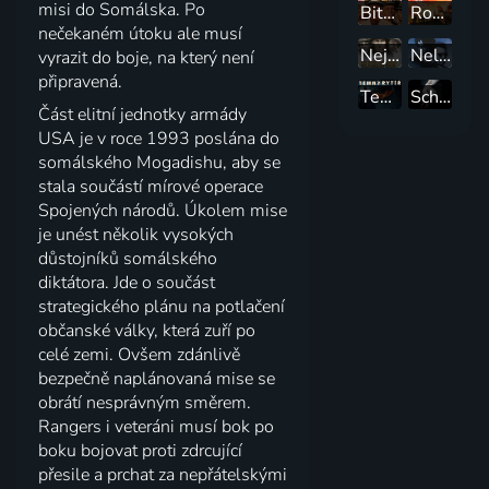
misi do Somálska. Po
Bitva o Midway
Rob Roy
nečekaném útoku ale musí
Nejdelší den
Nelítostný souboj
vyrazit do boje, na který není
připravená.
Temný rytíř
Schindlerov zoznam
Část elitní jednotky armády
USA je v roce 1993 poslána do
somálského Mogadishu, aby se
stala součástí mírové operace
Spojených národů. Úkolem mise
je unést několik vysokých
důstojníků somálského
diktátora. Jde o součást
strategického plánu na potlačení
občanské války, která zuří po
celé zemi. Ovšem zdánlivě
bezpečně naplánovaná mise se
obrátí nesprávným směrem.
Rangers i veteráni musí bok po
boku bojovat proti zdrcující
přesile a prchat za nepřátelskými