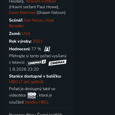
Hooten),
William Fichtner
(Hlavní seržant Paul Howe),
Ewen Bremner
(Shawn Nelson)
Scénář:
Ken Nolan
,
Mark
Bowden
Země:
USA
Rok výroby:
2001
Hodnocení:
77 %
Přehrajte si tento pořad vysílaný
v televizi
1.8.2026 23:20
Stanice dostupné v balíčku:
HBO (7 dní zpětně)
Pořad je dostupný také ve
videotéce
, která je
součástí
balíčku HBO
.