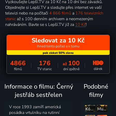
Vyzkoušejte Lepší.TV za 10 Kč na 10 dní bez závazků.
Objednejte si Lepší.TV a sledujte přes internet ve vaší
televizi nebo na počítači
4 866 filmů
a
176 televizních
stanic
až s 100 denním archivem a neomezeným
nahráváním. Bavte se s Lepší.TV již za
10 Kč
!
Sledovat za 10 Kč
ihned tento pořad a k tomu
4866
176
100
až
dárek
filmů
TV stanic
dní zpětně
Informace o filmu: Černý
Podobné
jestřáb sestřelen
filmy
V roce 1993 zamíří americká
Kód Navajo
Muž proti muži
posádka vrtulníku na rutinní