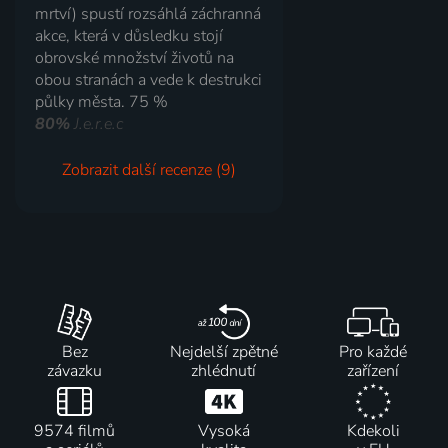
mrtví) spustí rozsáhlá záchranná
akce, která v důsledku stojí
obrovské množství životů na
obou stranách a vede k destrukci
půlky města. 75 %
80%
J.e.r.e.c
Zobrazit další recenze (9)
Bez
Nejdelší zpětné
Pro každé
závazku
zhlédnutí
zařízení
9574 filmů
Vysoká
Kdekoli