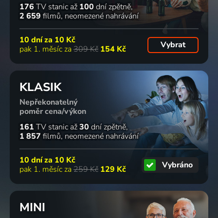
176
TV stanic
až
100
dní zpětně
2 659
filmů
neomezené nahrávání
10 dní za
10 Kč
Vybrat
pak 1. měsíc za
309 Kč
154 Kč
KLASIK
Nepřekonatelný
poměr cena/výkon
161
TV stanic
až
30
dní zpětně
1 857
filmů
neomezené nahrávání
10 dní za
10 Kč
Vybráno
pak 1. měsíc za
259 Kč
129 Kč
MINI