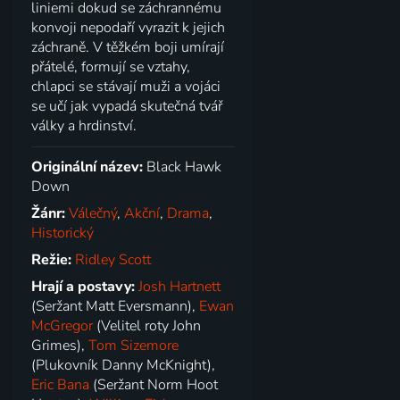
liniemi dokud se záchrannému
konvoji nepodaří vyrazit k jejich
záchraně. V těžkém boji umírají
přátelé, formují se vztahy,
chlapci se stávají muži a vojáci
se učí jak vypadá skutečná tvář
války a hrdinství.
Originální název:
Black Hawk
Down
Žánr:
Válečný
,
Akční
,
Drama
,
Historický
Režie:
Ridley Scott
Hrají a postavy:
Josh Hartnett
(Seržant Matt Eversmann),
Ewan
McGregor
(Velitel roty John
Grimes),
Tom Sizemore
(Plukovník Danny McKnight),
Eric Bana
(Seržant Norm Hoot