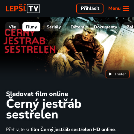
Menu
Přihlásit
Vše
Filmy
Seriály
Dětem
Dokumenty
Zá
Trailer
Sledovat film online
Černý jestřáb
sestřelen
Přehrajte si
film Černý jestřáb sestřelen HD online
.