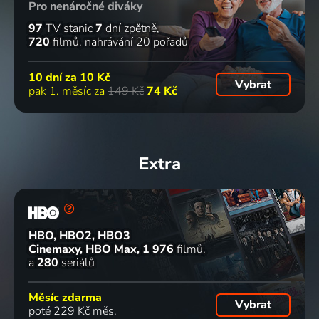
Pro nenáročné diváky
97
TV stanic
7
dní zpětně
720
filmů
nahrávání 20 pořadů
10 dní za
10 Kč
Vybrat
pak 1. měsíc za
149 Kč
74 Kč
Extra
HBO, HBO2, HBO3
Cinemaxy, HBO Max
1 976
filmů
a
280
seriálů
Měsíc zdarma
Vybrat
poté 229 Kč měs.