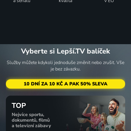
a seriálů
kvalita
v EU
Vyberte si Lepší.TV balíček
Služby můžete kdykoli jednoduše změnit nebo zrušit. Vše
je bez závazku.
10 DNÍ ZA 10 KČ A PAK 50% SLEVA
TOP
Nejvíce sportu,
dokumentů, filmů
a televizní zábavy