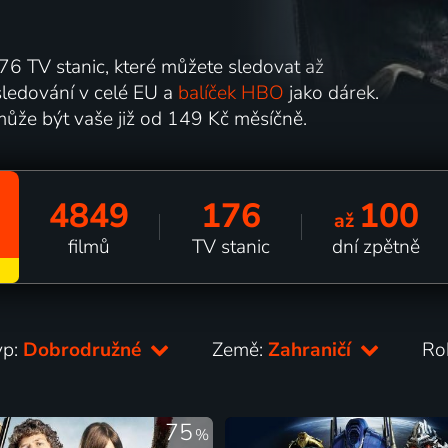
6 TV stanic, které můžete sledovat až
ledování v celé EU a
balíček HBO
jako dárek.
může být vaše již od 149 Kč měsíčně.
4849
176
100
až
filmů
TV stanic
dní zpětně
yp:
Dobrodružné
Země:
Zahraničí
Ro
75
%