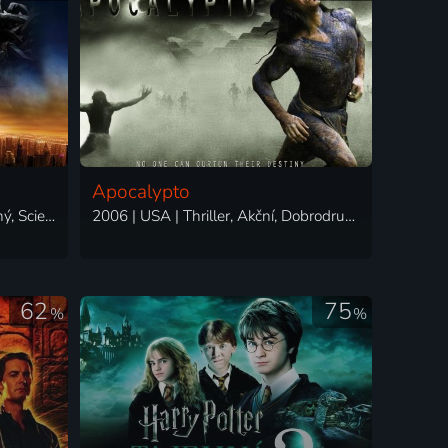
Apocalypto
2007 | USA | Akční, Dobrodružný, Science Fiction, Thriller
2006 | USA | Thriller, Akční, Dobrodružný, Drama
62
75
%
%