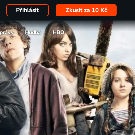
Přihlásit
Zkusit za 10 Kč
právy
Hudba
HBO