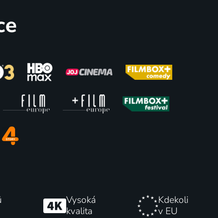
ce
48
68
%
%
íc
Horton
2009 | USA | Fantasy, Dobrodružný, Drama, Romantický
2008 | USA | Animovaný, Dobrodružný, Rodinný
35
49
%
%
ů
Vysoká
Kdekoli
kvalita
v EU