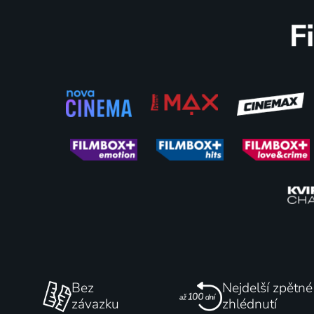
F
88
%
Pán prstenů: Dvě věže
28 týdn
2002 | USA, Nový Zéland | Fantasy, Akční, Dobrodružný, Drama
79
%
Bez
Nejdelší zpětné
závazku
zhlédnutí