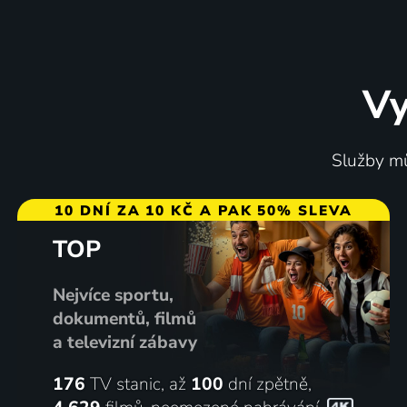
Vy
Shrek
Shrek 2
Služby mů
2001 | USA | Animovaný, Dobrodružný, Komedie, Rodinný
10 DNÍ ZA 10 KČ A PAK 50% SLEVA
TOP
69
%
Nejvíce sportu,
dokumentů, filmů
a televizní zábavy
176
TV stanic, až
100
dní zpětně,