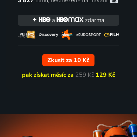
3 827
filmů
,
neomezené nahrávání
,
eciválové: Příběhy ze
Charlie And The Chocola
ové země
Factory
a
zdarma
2008 | USA | Animovaný, Dobrodružný, Komedie, Rodinný
59
%
Zkusit za 10 Kč
pak získat měsíc za
259 Kč
129 Kč
olem světa za 80 dní
2012: Soudný den
2004 | USA, Německo, Irsko, Velká Británie | Komedie, Akční, Dobrodružný, Romantický