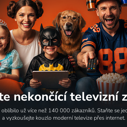
79
%
ický pan Lišák
Harry Potter a Ohnivý p
2009 | USA, Velká Británie | Animovaný, Dobrodružný, Drama, Komedie, Krimi, Rodinný
te nekončící
televizní
47
%
i oblíbilo už více než 140 000 zákazníků. Staňte se je
a vyzkoušejte kouzlo moderní televize přes internet.