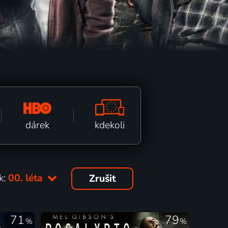
kdekoli
dárek
k:
00. léta
Zrušit
71
79
%
%