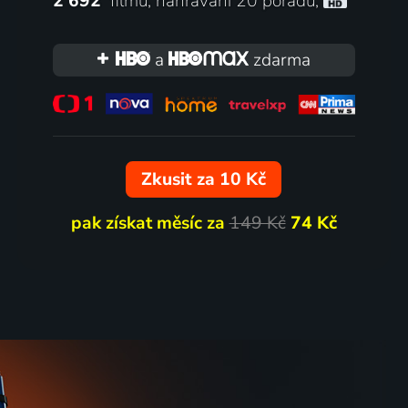
2 692
filmů
,
nahrávání 20 pořadů
,
te
Vánoční skřítek
2003 | USA | Komedie, Dobrodružný, Fantasy, Rodinný, Romantický
a
zdarma
2005 | USA, Velká Británie | Dobrodružný, Fantasy, Komedie, Muzikály, Rodinný
18
21
%
%
Zkusit za 10 Kč
pak získat měsíc za
149 Kč
74 Kč
Válka světů 2: Další vlna
2008 | USA | Akční, Dobrodružný, Drama
2008 | USA | Science Fiction, Akční, Dobrodružný