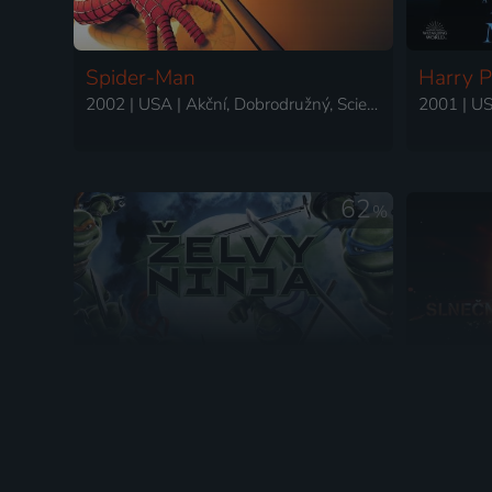
Spider-Man
Harry P
2002 | USA | Akční, Dobrodružný, Science Fiction
62
%
Želvy Ninja
Sunshi
2007 | Hong Kong, USA | Animovaný, Akční, Dobrodružný, Komedie, Mysteriózní