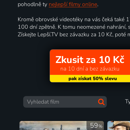
pohodlně ty
nejlepší filmy online
.
Kromě obrovské videotéky na vás čeká také 17
100 dní zpětně. K tomu neomezené nahrání, s
Získejte Lepší.TV bez závazku za 10 Kč, poté 
Zkusit za 10 Kč
na 10 dní a bez závazku
T
59
%