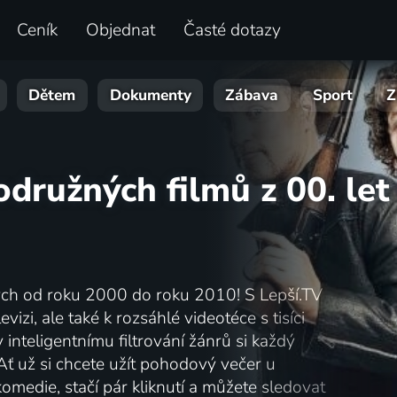
Ceník
Objednat
Časté dotazy
Dětem
Dokumenty
Zábava
Sport
Z
družných filmů z 00. let
ných od roku 2000 do roku 2010! S Lepší.TV
vizi, ale také k rozsáhlé videotéce s tisíci
inteligentnímu filtrování žánrů si každý
Ať už si chcete užít pohodový večer u
omedie, stačí pár kliknutí a můžete sledovat