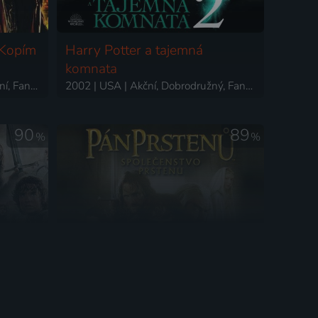
 Kopím
Harry Potter a tajemná
komnata
2004 | USA | Dobrodružný, Akční, Fantasy, Komedie
2002 | USA | Akční, Dobrodružný, Fantasy, Mysteriózní, Rodinný
90
89
%
%
e
Pán prstenů: Společenstvo
2003 | USA, Nový Zéland | Fantasy, Akční, Dobrodružný
Prstenu
2001 | Nový Zéland, USA | Drama, Akční, Dobrodružný, Fantasy