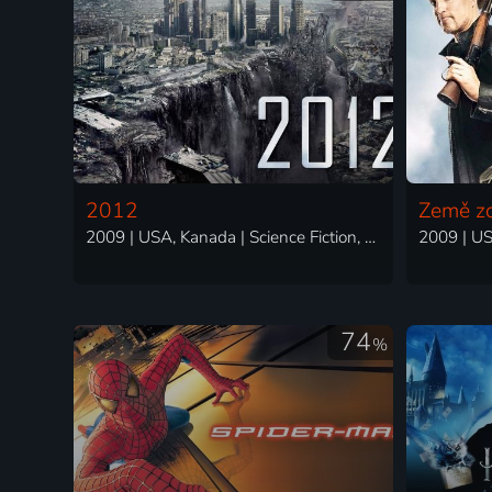
2012
Země z
2009 | USA, Kanada | Science Fiction, Akční, Dobrodružný, Thriller
74
%