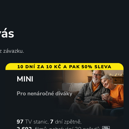
vás
Ztroskotaná láska
z závazku.
odružný
2005 | USA | Komedie, Dobrodružný, Romantický
10 DNÍ ZA 10 KČ A PAK 50% SLEVA
MINI
67
71
%
%
Pro nenáročné diváky
97
TV stanic,
7
dní zpětně,