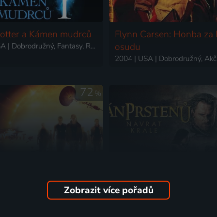
otter a Kámen mudrců
Flynn Carsen: Honba za
2001 | USA | Dobrodružný, Fantasy, Rodinný
osudu
72
%
Zobrazit více pořadů
ne
Pán prstenů: Návrat král
2007 | Velká Británie, USA | Thriller, Dobrodružný, Science Fiction