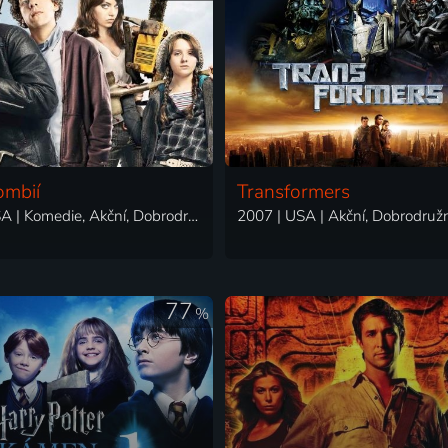
ombií
Transformers
2009 | USA | Komedie, Akční, Dobrodružný, Fantasy, Horor, Science Fiction
77
%