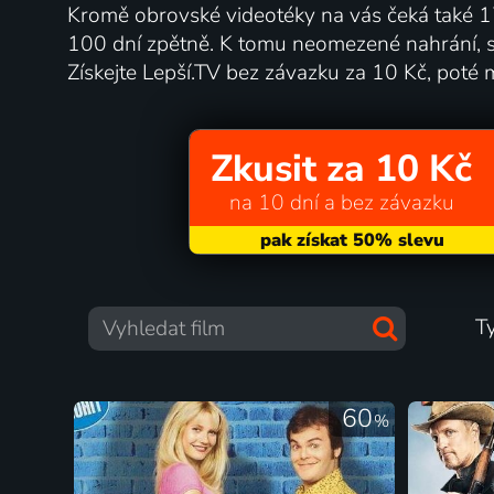
Kromě obrovské videotéky na vás čeká také 17
100 dní zpětně. K tomu neomezené nahrání, s
Získejte Lepší.TV bez závazku za 10 Kč, poté 
Zkusit za 10 Kč
na 10 dní a bez závazku
T
60
%