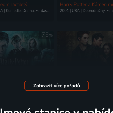
edmnáctiletý
Harry Potter a Kámen m
2009 | USA | Komedie, Drama, Fantasy, Romantický
75
%
Zobrazit více pořadů
otter a Fénixův řád
Twilight Sága: Nový měs
2007 | Velká Británie, USA | Dobrodružný, Akční, Fantasy, Mysteriózní, Rodinný
ilmové stanice v nabíd