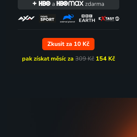
Factory
a
zdarma
2005 | USA, Velká Británie | Dobrodružný, Fantasy, Komedie, Muzikály, Rodinný
60
%
Zkusit za 10 Kč
pak získat měsíc za
309 Kč
154 Kč
Šípková Ruženka
To jsem
2009 | Německo | Pohádka, Fantasy, Rodinný
78
%