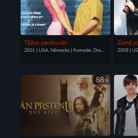
Těžce zamilován
Země z
2001 | USA, Německo | Komedie, Drama, Fantasy, Romantický
88
%