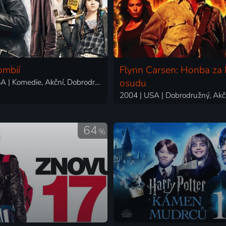
ombií
Flynn Carsen: Honba za
2009 | USA | Komedie, Akční, Dobrodružný, Fantasy, Horor, Science Fiction
osudu
64
%