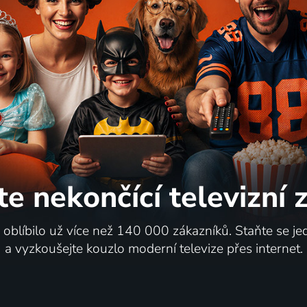
e Eric
Klik: Život na dálkové ov
2009 | Velká Británie, Francie, Itálie, Belgie, Španělsko | Komedie, Drama, Fantasy
te nekončící
televizní
65
%
i oblíbilo už více než 140 000 zákazníků. Staňte se je
a vyzkoušejte kouzlo moderní televize přes internet.