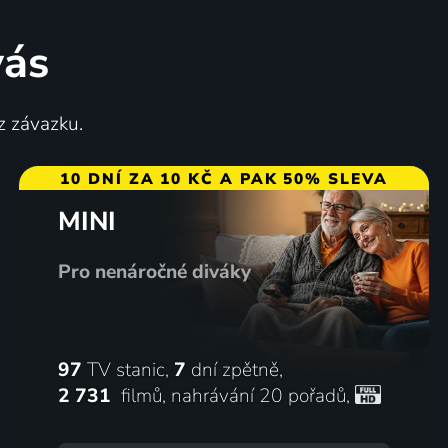
vás
Shrek a duch lorda Farquaada
z závazku.
2006 | USA | Komedie, Drama, Fantasy, Romantický
2003 | USA | Animovaný, Fantasy, Komedie, Rodinný
10 DNÍ ZA 10 KČ A PAK 50% SLEVA
MINI
68
62
%
%
Pro nenáročné diváky
97
TV stanic,
7
dní zpětně,
2 731
filmů
,
nahrávání 20 pořadů
,
Říše hraček