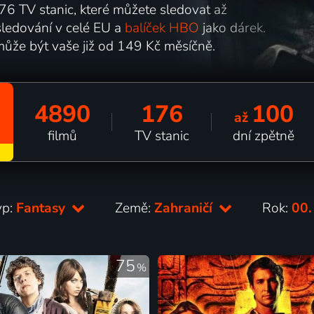
6 TV stanic, které můžete sledovat až
ledování v celé EU a
balíček HBO
jako dárek.
může být vaše již od 149 Kč měsíčně.
4890
176
100
až
filmů
TV stanic
dní zpětně
yp:
Fantasy
Země:
Zahraničí
Rok:
00.
75
%