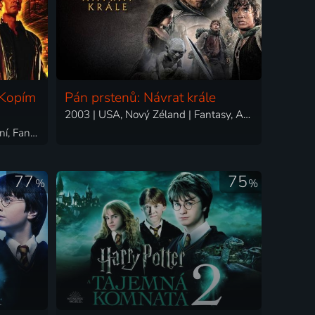
 Kopím
Pán prstenů: Návrat krále
2003 | USA, Nový Zéland | Fantasy, Akční, Dobrodružný
2004 | USA | Dobrodružný, Akční, Fantasy, Komedie
77
75
%
%