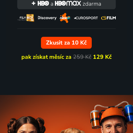
2009 | Čína | Animovaný, Dobrodružný, Fantasy, Rodinný
a
zdarma
57
%
Zkusit za 10 Kč
pak získat měsíc za
259 Kč
129 Kč
 já
Mumie: Hrob Dračího cís
2008 | Francie | Komedie, Fantasy, Hudební
71
%