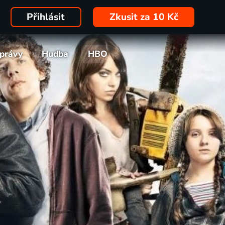
Přihlásit
Zkusit za 10 Kč
právy
Hudba
HBO