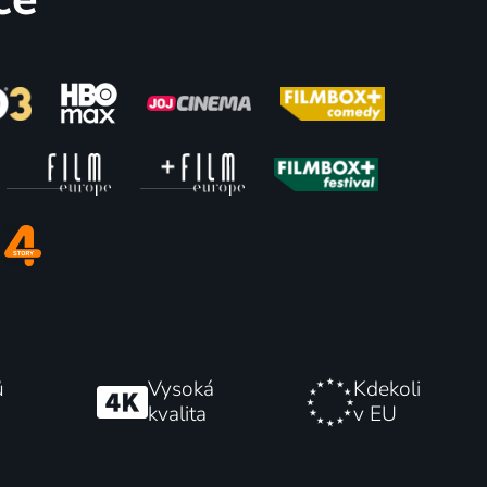
69
79
%
%
Harry Potter a vězeň z
2004 | USA | Akční, Dobrodružný, Fantasy, Horor, Science Fiction
Azkabanu
2004 | USA | Dobrodružný, Fantasy, Mysteriózní, Rodinný
75
62
%
%
ů
Vysoká
Kdekoli
kvalita
v EU