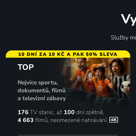
Vy
Harry Potter a Ohnivý pohár
Vánoční
Služby mů
2005 | Velká Británie, USA | Dobrodružný, Fantasy, Mysteriózní, Rodinný
10 DNÍ ZA 10 KČ A PAK 50% SLEVA
TOP
67
%
Nejvíce sportu,
dokumentů, filmů
a televizní zábavy
176
TV stanic, až
100
dní zpětně,
4 663
filmů
,
neomezené nahrávání
,
Charlie And The Chocolate
Šťastný