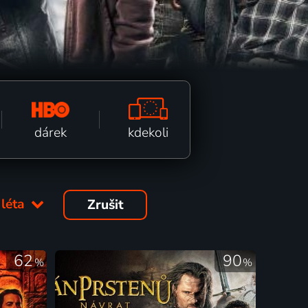
kdekoli
dárek
 léta
Zrušit
62
90
%
%