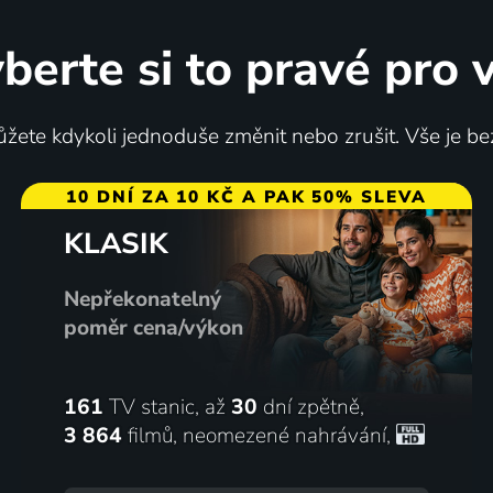
berte si to pravé pro 
 skřítek
Horší už to nebude
žete kdykoli jednoduše změnit nebo zrušit. Vše je be
2003 | USA | Komedie, Dobrodružný, Fantasy, Rodinný, Romantický
10 DNÍ ZA 10 KČ A PAK 50% SLEVA
KLASIK
47
%
Nepřekonatelný
poměr cena/výkon
161
TV stanic, až
30
dní zpětně,
3 864
filmů
,
neomezené nahrávání
,
 drak
Petr Pan