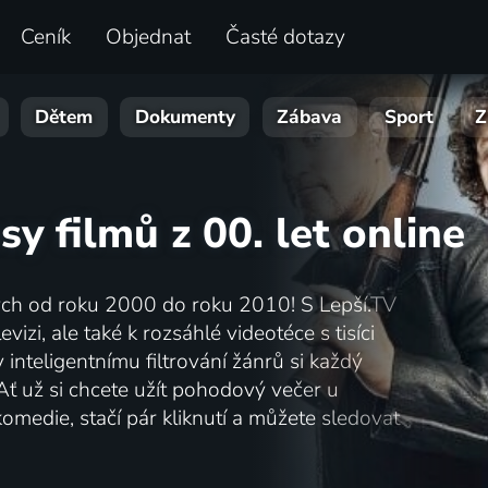
Ceník
Objednat
Časté dotazy
Dětem
Dokumenty
Zábava
Sport
Z
sy filmů z 00. let online
ných od roku 2000 do roku 2010! S Lepší.TV
vizi, ale také k rozsáhlé videotéce s tisíci
inteligentnímu filtrování žánrů si každý
Ať už si chcete užít pohodový večer u
omedie, stačí pár kliknutí a můžete sledovat