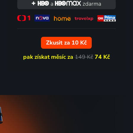
2003 | USA | Rodinný, Dobrodružný, Fantasy, Romantický
2007 | USA | Komedie, Fantasy, Pohádka, Rodinný
a
zdarma
53
38
%
%
Zkusit za 10 Kč
pak získat měsíc za
149 Kč
74 Kč
aře
Ve jménu krále
2008 | Německo, Kanada, USA | Akční, Dobrodružný, Fantasy, Thriller
2007 | Německo, Kanada, USA | Drama, Akční, Dobrodružný, Fantasy
64
64
%
%