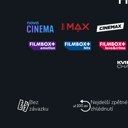
55
%
Král Škorpión
Harry Po
2002 | USA | Akční, Dobrodružný, Fantasy
77
%
Bez
Nejdelší zpětné
závazku
zhlédnutí