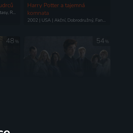
udrců
Harry Potter a tajemná
2001 | USA | Dobrodružný, Fantasy, Rodinný
komnata
2002 | USA | Akční, Dobrodružný, Fantasy, Mysteriózní, Rodinný
48
54
%
%
íc
Stmívání
2009 | USA | Fantasy, Dobrodružný, Drama, Romantický
2008 | USA | Drama, Fantasy, Romantický
ce