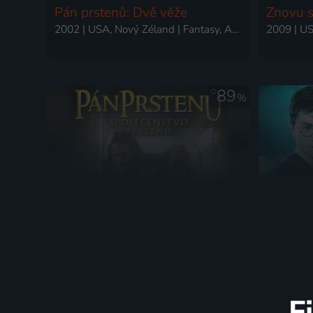
Pán prstenů: Dvě věže
Znovu s
2002 | USA, Nový Zéland | Fantasy, Akční, Dobrodružný, Drama
89
%
Pán prstenů: Společenstvo
Harry P
Prstenu
2001 | Nový Zéland, USA | Drama, Akční, Dobrodružný, Fantasy
F