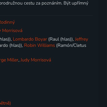
rodružnou cestu za poznáním. Být upřímný
Rodinný
y Morrisová
hlas)),
Lombardo Boyar
(Raul (hlas)),
Jeffrey
rdo (hlas)),
Robin Williams
(Ramón/Cletus
ge Miller
,
Judy Morrisová
pětně)