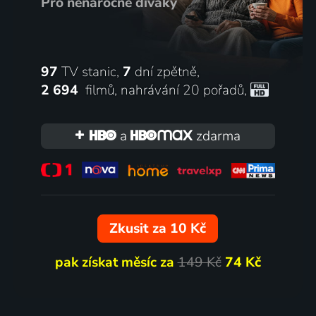
Pro nenáročné diváky
97
TV stanic,
7
dní zpětně,
2 694
filmů
,
nahrávání 20 pořadů
,
a
zdarma
Zkusit za 10 Kč
pak získat měsíc za
149 Kč
74 Kč