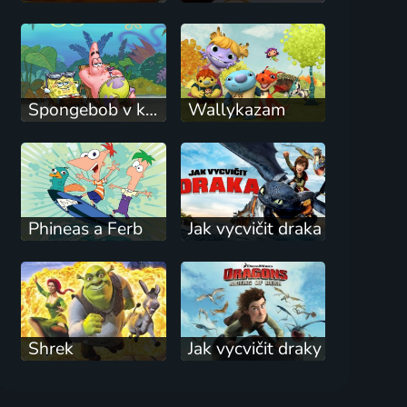
Spongebob v kalhotách
Wallykazam
Phineas a Ferb
Jak vycvičit draka
Shrek
Jak vycvičit draky