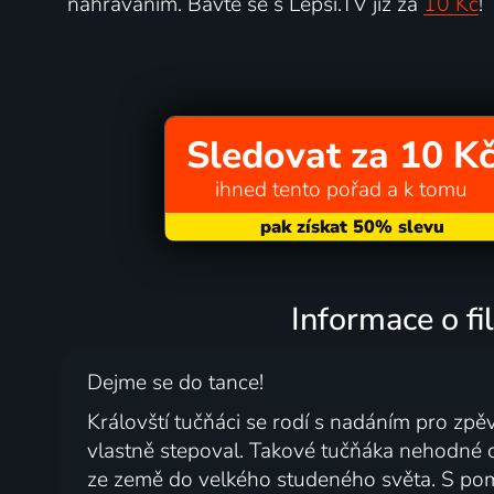
nahráváním. Bavte se s Lepší.TV již za
10 Kč
!
Sledovat za 10 K
ihned tento pořad a k tomu
Informace o f
Dejme se do tance!
Královští tučňáci se rodí s nadáním pro zpěv
vlastně stepoval. Takové tučňáka nehodné 
ze země do velkého studeného světa. S po