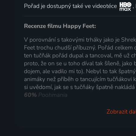
Pořad je dostupný také ve videotéce
,
Recenze filmu Happy Feet:
V porovnání s takovými trháky jako je Shr
Feet trochu chudší příbuzný. Pořád celkem 
ten tučňák pořád dupal a tancoval, mě už chv
proto, že on se u toho díval tak šíleně, jako
dojem, ale vadilo mi to). Nebyl to tak špatný 
animáky než příběh o tancujícím tučňákovi k
si uvědomí, jak se s tučňáky špatně nakládá
60%
Poohmania
Zobrazit da