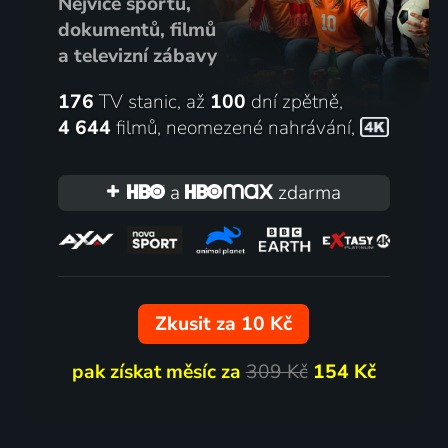
Nejvíce sportu,
dokumentů, filmů
a televizní zábavy
176
TV stanic, až
100
dní zpětně,
4 644
filmů
,
neomezené nahrávání
,
a
zdarma
Zkusit za 10 Kč
pak získat měsíc za
309 Kč
154 Kč