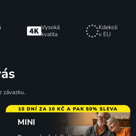
ů
Vysoká
Kdekoli
kvalita
v EU
vás
z závazku.
10 DNÍ ZA 10 KČ A PAK 50% SLEVA
MINI