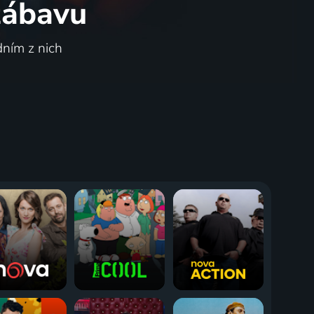
 zábavu
dním z nich