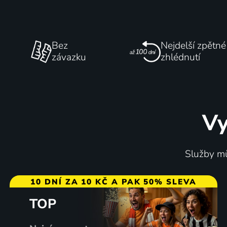
Bez
Nejdelší zpětné
závazku
zhlédnutí
Vy
Služby mů
10 DNÍ ZA 10 KČ A PAK 50% SLEVA
TOP