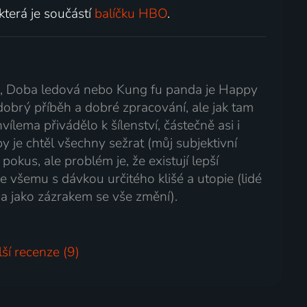
 která je součástí
balíčku HBO
.
ek, Doba ledová nebo Kung fu panda je Happy
dobrý příběh a dobré zpracování, ale jak tam
ílema přivádělo k šílenství, částečně asi i
 by je chtěl všechny sežrat (můj subjektivní
pokus, ale problém je, že existují lepší
e všemu s dávkou určitého klišé a utopie (lidé
 a jako zázrakem se vše změní).
lší recenze (9)