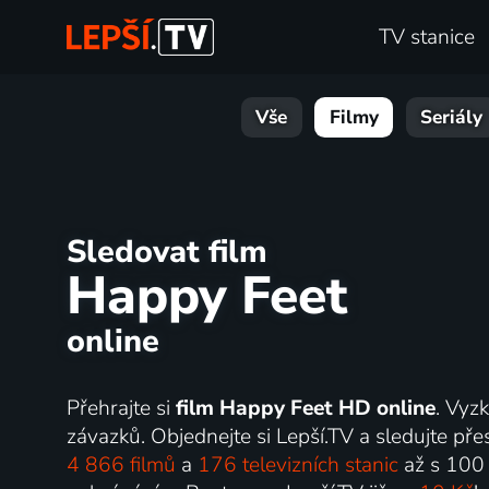
TV stanice
Vše
Filmy
Seriály
Sledovat film
Happy Feet
online
Přehrajte si
film Happy Feet HD online
. Vyz
závazků. Objednejte si Lepší.TV a sledujte přes
4 866 filmů
a
176 televizních stanic
až s 100