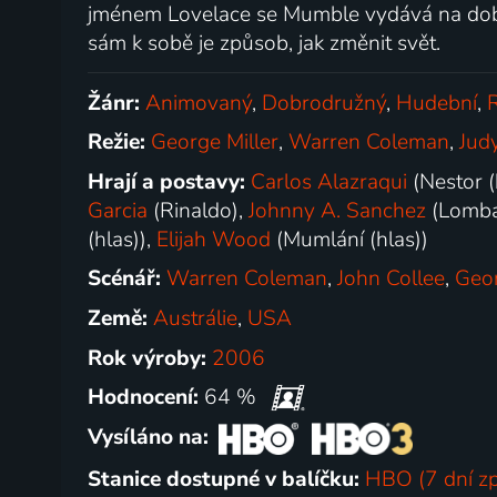
jménem Lovelace se Mumble vydává na dob
sám k sobě je způsob, jak změnit svět.
Žánr:
Animovaný
,
Dobrodružný
,
Hudební
,
Režie:
George Miller
,
Warren Coleman
,
Jud
Hrají a postavy:
Carlos Alazraqui
(Nestor (
Garcia
(Rinaldo),
Johnny A. Sanchez
(Lomba
(hlas)),
Elijah Wood
(Mumlání (hlas))
Scénář:
Warren Coleman
,
John Collee
,
Geor
Země:
Austrálie
,
USA
Rok výroby:
2006
Hodnocení:
64 %
Vysíláno na:
Stanice dostupné v balíčku:
HBO (7 dní z