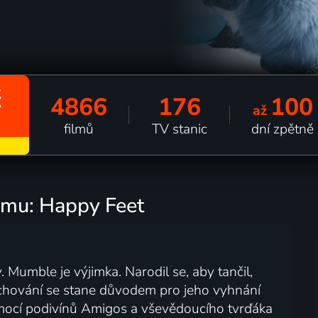
č
4866
176
100
až
filmů
TV stanic
dní zpětně
ilmu: Happy Feet
. Mumble je výjimka. Narodil se, aby tančil,
chování se stane důvodem pro jeho vyhnání
mocí podivínů Amigos a vševědoucího tvrďáka