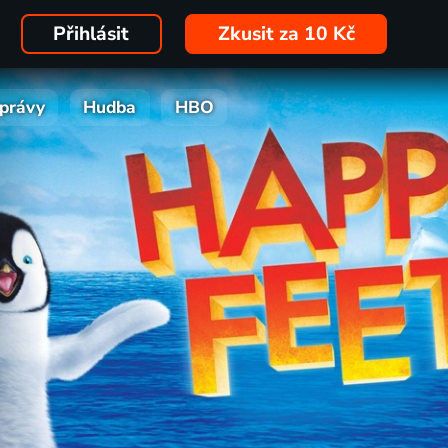
Přihlásit
Zkusit za 10 Kč
právy
Hudba
HBO