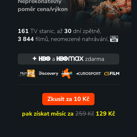
Nepřekonatelný
poměr cena/výkon
161
TV stanic, až
30
dní zpětně,
3 844
filmů
,
neomezené nahrávání
,
a
zdarma
Zkusit za 10 Kč
pak získat měsíc za
259 Kč
129 Kč