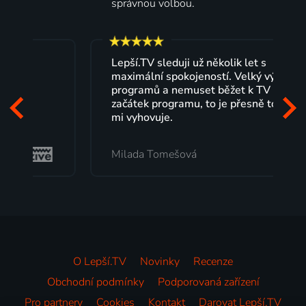
správnou volbou.
Lepší.TV sleduji už několik let s
maximální spokojeností. Velký výběr
programů a nemuset běžet k TV na
začátek programu, to je přesně to, co
mi vyhovuje.
Milada Tomešová
O Lepší.TV
Novinky
Recenze
Obchodní podmínky
Podporovaná zařízení
Pro partnery
Cookies
Kontakt
Darovat Lepší.TV