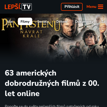
Menu
Přihlásit
Vše
Filmy
Seriály
Dětem
Dokumenty
Zá
63 amerických
dobrodružných filmů z 00.
let online
Ponořte se do světa nejlepších filmů natočených od roku