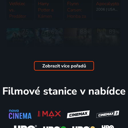
Vetřelec
Harry
Flynn
Apocalypto
vs.
Potter a
Carsen:
2006 | USA | Thriller, Akční, Dobrodružný, Drama
Predátor
Kámen
Honba za
2004 | Česká republika, Kanada, Německo, USA | Horor, Akční, Dobrodružný, Science Fiction, Thriller
mudrců
Kopím
2001 | USA | Dobrodružný, Fantasy, Rodinný
osudu
75
62
88
89
%
%
%
%
2004 | USA | Dobrodružný, Akční, Fantasy, Komedie
Harry
Želvy
Pán
Pán
Potter a
Ninja
prstenů:
prstenů:
tajemná
2007 | Hong Kong, USA | Animovaný, Akční, Dobrodružný, Komedie, Mysteriózní
Dvě věže
Společenstvo
Zobrazit více pořadů
komnata
2002 | USA, Nový Zéland | Fantasy, Akční, Dobrodružný, Drama
Prstenu
2002 | USA | Akční, Dobrodružný, Fantasy, Mysteriózní, Rodinný
2001 | Nový Zéland, USA | Drama, Akční, Dobrodružný, Fantasy
49
75
68
48
%
%
%
%
Filmové stanice v nabídce
Ztroskotaná
Harry
Horton
Twilight
láska
Potter a
2008 | USA | Animovaný, Dobrodružný, Rodinný
Sága:
2005 | USA | Komedie, Dobrodružný, Romantický
Fénixův
Nový
řád
měsíc
2007 | Velká Británie, USA | Dobrodružný, Akční, Fantasy, Mysteriózní, Rodinný
2009 | USA | Fantasy, Dobrodružný, Drama, Romantický