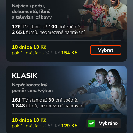
Nejvíce sportu,
Město
Legenda o
Vlajky
Probuzená
dokumentů, filmů
Ember
Zorrovi
našich
smrt
a televizní zábavy
2008 | USA | Dobrodružný, Fantasy, Rodinný, Science Fiction
2005 | USA | Akční, Dobrodružný, Drama, Romantický, Thriller, Western
otců
2004 | USA | Akční, Dobrodružný
176
TV stanic
až
100
dní zpětně
2006 | USA | Drama, Akční, Dobrodružný, Historický, Válečný
2 651
filmů
neomezené nahrávání
38
85
82
79
%
%
%
%
10 dní za
10 Kč
Vybrat
pak 1. měsíc za
309 Kč
154 Kč
Ve jménu
Gladiátor
Batman
Harry
krále
2000 | Velká Británie, USA | Historický, Akční, Dobrodružný, Drama
začíná
Potter a
KLASIK
2007 | Německo, Kanada, USA | Drama, Akční, Dobrodružný, Fantasy
2005 | USA | Akční, Dobrodružný, Drama, Krimi
vězeň z
Azkabanu
Nepřekonatelný
2004 | USA | Dobrodružný, Fantasy, Mysteriózní, Rodinný
78
75
75
74
poměr cena/výkon
%
%
%
%
161
TV stanic
až
30
dní zpětně
1 848
filmů
neomezené nahrávání
Pád
Spider-
Master
Spider-
2006 | Indie, Velká Británie, USA | Drama, Dobrodružný, Fantasy
Man 2
and
Man
10 dní za
10 Kč
Vybráno
2004 | USA | Akční, Dobrodružný, Science Fiction
commander:
2002 | USA | Akční, Dobrodružný, Science Fiction
pak 1. měsíc za
259 Kč
129 Kč
Odvrácená