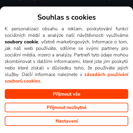
Videotéka
Souhlas s cookies
K personalizaci obsahu a reklam, poskytování funkcí
sociálních médií a analýze naší návštěvnosti využíváme
soubory cookie
, včetně marketingových. Informace o tom,
jak náš web používáte, sdílíme se svými partnery pro
sociální média, inzerci a analýzy. Partneři tyto údaje mohou
zkombinovat s dalšími informacemi, které jste jim poskytli
nebo které získali v důsledku toho, že používáte jejich
služby. Další informace naleznete v
zásadách používání
souborů cookies
.
Přijmout vše
Copyright © goNET s.r.o. Na tomto webu jsou zobrazovány
obrázky z pořadů TV stanic, které můžete sledovat v Lepší.TV.
Přijmout nezbytné
Nastavení