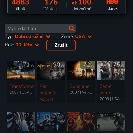
4883
176
100
až
dárek
filmů
TV stanic
dní zpětně
Typ:
Dobrodružné
Země:
USA
Rok:
00. léta
Zrušit
71
90
72
75
%
%
%
%
Transformers
Pán
Sunshine
Země
2007 | USA | Akční, Dobrodružný, Science Fiction, Thriller
prstenů:
2007 | Velká Británie, USA | Thriller, Dobrodružný, Science Fiction
zombií
Návrat
2009 | USA | Komedie, Akční, Dobrodružný, Fantasy, Horor, Science Fiction
krále
2003 | USA, Nový Zéland | Fantasy, Akční, Dobrodružný
57
77
62
79
%
%
%
%