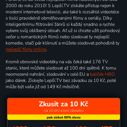
2000 do roku 2010! S Lepší.TV získáte přístup nejen k
moderní internetové televizi, ale také k rozsáhlé videotéce
s tisíci pravidelně obměňovanými filmy a seriály. Díky
inteligentnímu filtrování žánrů si každý snadno a rychle
vybere svůj oblíbený obsah. Ať už si chcete užít pohodový
večer u romantických filmů nebo sledovat ty nejlepší
komedie, stačí pár kliknutí a můžete sledovat pohodlně ty
nejlepší filmy online
.
Kromě obrovské videotéky na vás čeká také 176 TV
stanic, které můžete sledovat až 100 dní zpětně. K tomu
neomezené nahrání, sledování v celé EU a
balíček HBO
jako dárek. Získejte Lepší.TV bez závazku za 10 Kč, poté
může být vaše již od 149 Kč měsíčně.
Zkusit za 10 Kč
na 10 dní a bez závazku