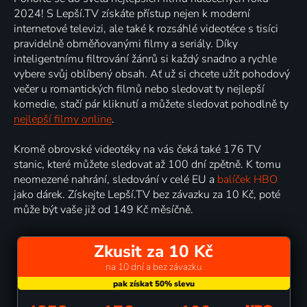
2024! S Lepší.TV získáte přístup nejen k moderní
internetové televizi, ale také k rozsáhlé videotéce s tisíci
pravidelně obměňovanými filmy a seriály. Díky
inteligentnímu filtrování žánrů si každý snadno a rychle
vybere svůj oblíbený obsah. Ať už si chcete užít pohodový
večer u romantických filmů nebo sledovat ty nejlepší
komedie, stačí pár kliknutí a můžete sledovat pohodlně ty
nejlepší filmy online
.
Kromě obrovské videotéky na vás čeká také 176 TV
stanic, které můžete sledovat až 100 dní zpětně. K tomu
neomezené nahrání, sledování v celé EU a
balíček HBO
jako dárek. Získejte Lepší.TV bez závazku za 10 Kč, poté
může být vaše již od 149 Kč měsíčně.
Zkusit za 10 Kč
na 10 dní a bez závazku