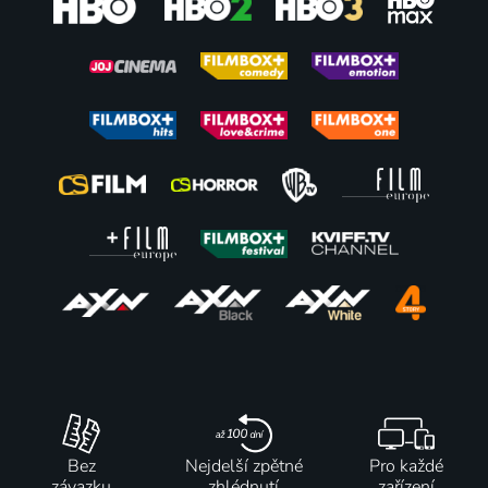
Bez
Nejdelší zpětné
Pro každé
závazku
zhlédnutí
zařízení