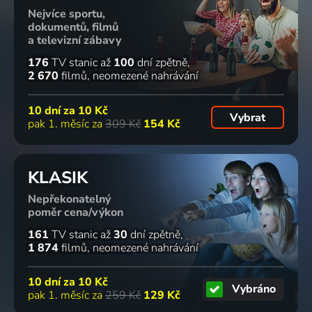
Nejvíce sportu,
dokumentů, filmů
a televizní zábavy
176
TV stanic
až
100
dní zpětně
2 670
filmů
neomezené nahrávání
10 dní za
10 Kč
Vybrat
pak 1. měsíc za
309 Kč
154 Kč
KLASIK
Nepřekonatelný
poměr cena/výkon
161
TV stanic
až
30
dní zpětně
1 874
filmů
neomezené nahrávání
10 dní za
10 Kč
Vybráno
pak 1. měsíc za
259 Kč
129 Kč