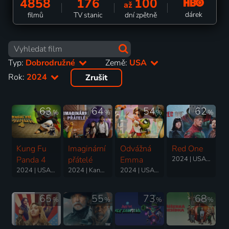
4858
176
100
až
dárek
filmů
TV stanic
dní zpětně
Typ:
Dobrodružné
Země:
USA
Rok:
2024
Zrušit
63
64
54
62
%
%
%
%
Kung Fu
Imaginární
Odvážná
Red One
Panda 4
přátelé
Emma
2024 | USA | Akční, Dobrodružný, Fantasy, Komedie, Mysteriózní
2024 | USA, Čína | Akční, Animovaný, Dobrodružný, Fantasy, Komedie, Rodinný
2024 | Kanada, USA | Komedie, Dobrodružný, Fantasy, Rodinný
2024 | USA, Čína, Irsko | Animovaný, Dobrodružný, Rodinný
65
55
73
68
%
%
%
%