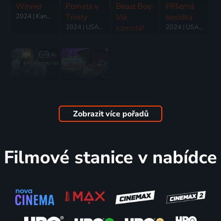
Winner
Pomsta v
Beast Boy:
Příšerná
2024 | Kanada, USA | Thriller, Dobrodružný, Drama, Komedie, Životopisný
Trinity
Vlk
besídka
2024 | USA | Western, Dobrodružný, Krimi
samotář
2024 | USA, Kanada | Komedie, Dobrodružný, Drama, Mysteriózní, Romantický
2024 | USA | Akční, Animovaný, Dobrodružný, Komedie, Rodinný, Science Fiction
69
%
Craig od
Invincible
potoka:
Fight Girl
Craig před
2024 | USA | Akční, Animovaný, Dobrodružný, Fantasy, Komedie, Pohádka, Rodinný, Science Fiction
Zobrazit více pořadů
potokem
2024 | USA | Animovaný, Dobrodružný, Fantasy, Komedie, Rodinný
Filmové stanice v nabídce