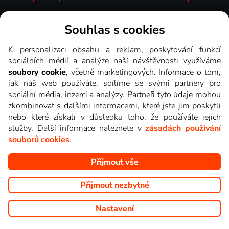
Videotéka
Souhlas s cookies
K personalizaci obsahu a reklam, poskytování funkcí
sociálních médií a analýze naší návštěvnosti využíváme
soubory cookie
, včetně marketingových. Informace o tom,
jak náš web používáte, sdílíme se svými partnery pro
sociální média, inzerci a analýzy. Partneři tyto údaje mohou
zkombinovat s dalšími informacemi, které jste jim poskytli
nebo které získali v důsledku toho, že používáte jejich
služby. Další informace naleznete v
zásadách používání
souborů cookies
.
Přijmout vše
Copyright © goNET s.r.o. Na tomto webu jsou zobrazovány
obrázky z pořadů TV stanic, které můžete sledovat v Lepší.TV.
Přijmout nezbytné
Nastavení