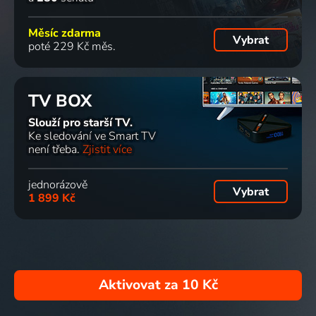
Měsíc zdarma
Vybrat
poté 229 Kč měs.
TV BOX
Slouží pro starší TV.
Ke sledování ve Smart TV
není třeba.
Zjistit více
jednorázově
Vybrat
1 899 Kč
Aktivovat za
10 Kč