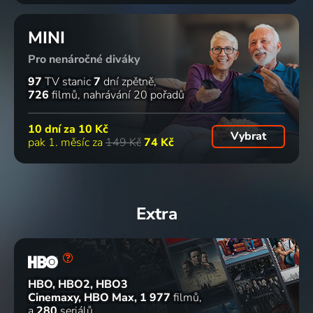
MINI
Pro nenáročné diváky
97
TV stanic
7
dní zpětně
726
filmů
nahrávání 20 pořadů
10 dní za
10 Kč
Vybrat
pak 1. měsíc za
149 Kč
74 Kč
Extra
HBO, HBO2, HBO3
Cinemaxy, HBO Max
1 977
filmů
a
280
seriálů