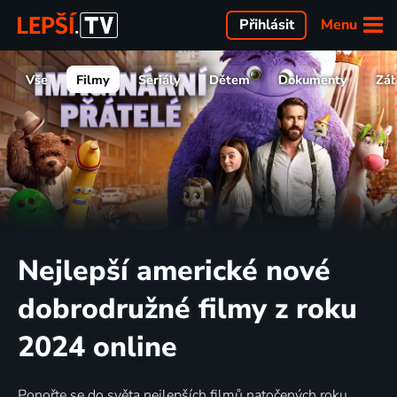
Menu
Přihlásit
Vše
Filmy
Seriály
Dětem
Dokumenty
Zá
Nejlepší americké nové
dobrodružné filmy z roku
2024 online
Ponořte se do světa nejlepších filmů natočených roku