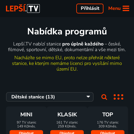
Menu
Přihlásit
Nabídka programů
Lepší.TV nabízí stanice
pro úplně každého
– české,
filmové, sportovní, dětské, dokumentární a vše mezi tím.
Nacházíte se mimo EU, proto nelze přehrát některé
stanice, ke kterým nemáme licenci pro vysílání mimo
území EU.
MINI
KLASIK
TOP
97 TV stanic
161 TV stanic
176 TV stanic
149 Kč/měs.
259 Kč/měs.
309 Kč/měs.
Objednat
Objednat
Objednat