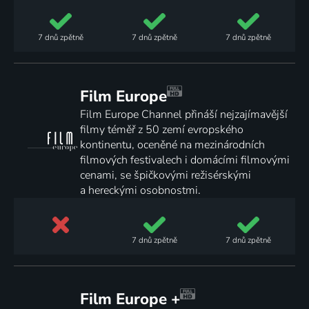
7 dnů
zpětně
7 dnů
zpětně
7 dnů
zpětně
Film Europe
Film Europe Channel přináší nejzajímavější
filmy téměř z 50 zemí evropského
kontinentu, oceněné na mezinárodních
filmových festivalech i domácími filmovými
cenami, se špičkovými režisérskými
a hereckými osobnostmi.
7 dnů
zpětně
7 dnů
zpětně
Film Europe +