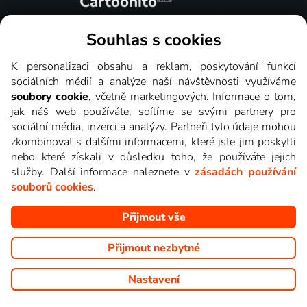
Cartoonito
Dětská stanice Cartoonito vysílá v češtině
osudy těch nejoblíbenějších animovaných
Souhlas s cookies
hrdinů. Na Vás a Vaše děti čekají klasiky jako
je Tom a Jerry, partičku Loonely Tunes,
K personalizaci obsahu a reklam, poskytování funkcí
Flinstounovi, kocoura Garfielda nebo
sociálních médií a analýze naší návštěvnosti využíváme
Růžového pantera.
soubory cookie
, včetně marketingových. Informace o tom,
jak náš web používáte, sdílíme se svými partnery pro
sociální média, inzerci a analýzy. Partneři tyto údaje mohou
zkombinovat s dalšími informacemi, které jste jim poskytli
7 dnů
zpětně
7 dnů
zpětně
nebo které získali v důsledku toho, že používáte jejich
služby. Další informace naleznete v
zásadách používání
souborů cookies
.
Lala TV
Přijmout vše
Lala TV je dětská zpívanková televize. Je
svým obsahem jedinečná. A to z důvodu, že
Přijmout nezbytné
ve videoklipech účinkují české děti, zpěváci,
hudebníci a herci. O to blíž je svým divákům
Nastavení
v ČR.