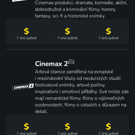
Cinemax produkci, dramata, komedie, akční,
dobrodružné a kriminální filmy, horory,
fantasy, sci-fi a historické snímky.
7 dnů
zpětně
7 dnů
zpětně
7 dnů
zpětně
Cinemax 2
Artová stanice zaměřená na evropské
i mezinárodní tituly od nezávislých studií,
festivalové snímky, artové počiny,
inspirativní i emotivní příběhy. Své místo zde
mají romantické filmy, filmy o výjimečných
osobnostech, filmy o vztazích s důrazem na
detail.
7 dnů
zpětně
7 dnů
zpětně
7 dnů
zpětně