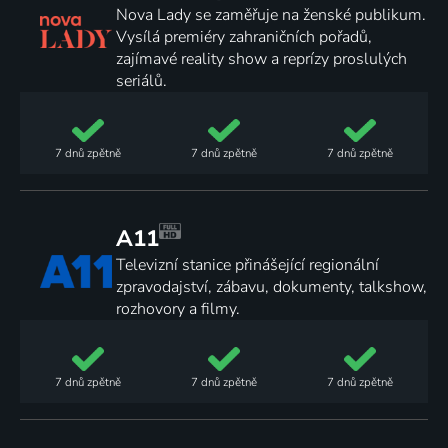
Nova Lady se zaměřuje na ženské publikum.
Vysílá premiéry zahraničních pořadů,
zajímavé reality show a reprízy proslulých
seriálů.
7 dnů
zpětně
7 dnů
zpětně
7 dnů
zpětně
A11
Televizní stanice přinášející regionální
zpravodajství, zábavu, dokumenty, talkshow,
rozhovory a filmy.
7 dnů
zpětně
7 dnů
zpětně
7 dnů
zpětně