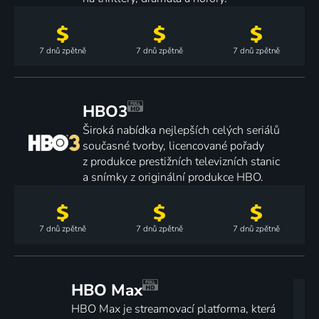
7 dnů
zpětně
7 dnů
zpětně
7 dnů
zpětně
HBO3
Široká nabídka nejlepších celých seriálů
současné tvorby, licencované pořady
z produkce prestižních televizních stanic
a snímky z originální produkce HBO.
7 dnů
zpětně
7 dnů
zpětně
7 dnů
zpětně
HBO Max
HBO Max je streamovací platforma, která