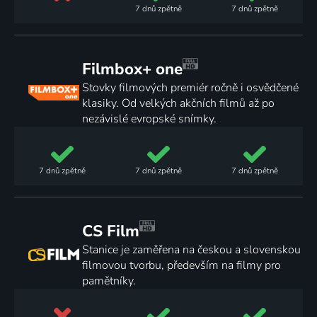
7 dnů
zpětně
7 dnů
zpětně
Filmbox+ one
Stovky filmových premiér ročně i osvědčené
klasiky. Od velkých akčních filmů až po
nezávislé evropské snímky.
7 dnů
zpětně
7 dnů
zpětně
7 dnů
zpětně
CS Film
Stanice je zaměřena na českou a slovenskou
filmovou tvorbu, především na filmy pro
pamětníky.