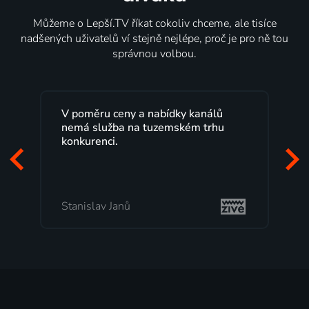
Můžeme o Lepší.TV říkat cokoliv chceme, ale tisíce
nadšených uživatelů ví stejně nejlépe, proč je pro ně tou
správnou volbou.
Lepší.TV sleduji už několik let s
maximální spokojeností. Velký výběr
programů a nemuset běžet k TV na
začátek programu, to je přesně to, co
mi vyhovuje.
Milada Tomešová