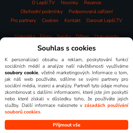
O Lepší.TV
Novinky
Recenze
Obchodní podmínky
Podporovaná zařízení
Pro partnery
Cookies
Kontakt
Darovat Lepší.TV
Videotéka
Filmy
Seriály
Dětem
Dokumenty
Zábava
Sport
Zprávy
Hudba
HBO
Souhlas s cookies
K personalizaci obsahu a reklam, poskytování funkcí
sociálních médií a analýze naší návštěvnosti využíváme
soubory cookie
, včetně marketingových. Informace o tom,
jak náš web používáte, sdílíme se svými partnery pro
sociální média, inzerci a analýzy. Partneři tyto údaje mohou
zkombinovat s dalšími informacemi, které jste jim poskytli
nebo které získali v důsledku toho, že používáte jejich
služby. Další informace naleznete v
zásadách používání
souborů cookies
.
Přijmout vše
Copyright © goNET s.r.o. Na tomto webu jsou zobrazovány
obrázky z pořadů TV stanic, které můžete sledovat v Lepší.TV.