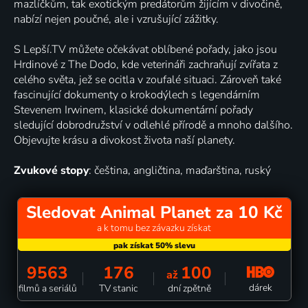
mazlíčkům, tak exotickým predátorům žijícím v divočině,
nabízí nejen poučné, ale i vzrušující zážitky.
S Lepší.TV můžete očekávat oblíbené pořady, jako jsou
Hrdinové z The Dodo, kde veterináři zachraňují zvířata z
celého světa, jež se ocitla v zoufalé situaci. Zároveň také
fascinující dokumenty o krokodýlech s legendárním
Stevenem Irwinem, klasické dokumentární pořady
sledující dobrodružství v odlehlé přírodě a mnoho dalšího.
Objevujte krásu a divokost života naší planety.
Zvukové stopy
: čeština, angličtina, maďarština, ruský
Sledovat Animal Planet za 10 Kč
a k tomu bez závazku získat
9563
176
100
až
dárek
filmů a seriálů
TV stanic
dní zpětně