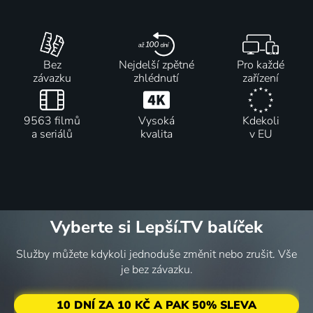
Žraloci z
Nebezpečné
Pitbulové
Vymřeli či
podsvětí
ostrovy
a
žijí
Bez
Nejdelší zpětné
Pro každé
2015
2014 | USA | Příroda
propuštění
Příroda
závazku
zhlédnutí
zařízení
trestanci
2009-2019 | USA | Thriller, Drama, Reality TV
3 díly
70
2 díly
2 díly
74
%
%
9563 filmů
Vysoká
Kdekoli
a seriálů
kvalita
v EU
Strážcové
Setkání s
Veterinární
Stal jsem
parku
orangutany
policie
se kořistí
Everglades
Příroda
Filadelfie
Reality TV
2019 | USA | Příroda, Reality TV
2008-2009 | Velká Británie | Příroda
Vyberte si Lepší.TV balíček
4 díly
79
79
2 díly
79
%
%
%
Služby můžete kdykoli jednoduše změnit nebo zrušit. Vše
je bez závazku.
Jak to
Jeremy
Hrdinové z
Vyřešené
zvířata
Wade: V
The Dodo
případy
10 DNÍ ZA 10 KČ A PAK 50% SLEVA