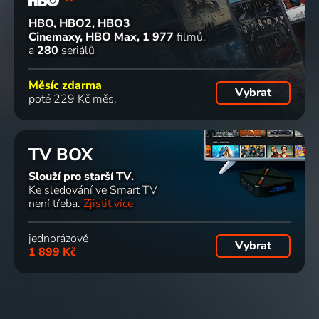
HBO, HBO2, HBO3
Cinemaxy, HBO Max
1 977
filmů
a
280
seriálů
Pitbulové
Pitbulové
Veterinární
Pitbulové
a
a
policie
a
Měsíc zdarma
Vybrat
propuštění
propuštění
Phoenix
propuštění
poté 229 Kč měs.
trestanci
trestanci
Aktuální dění, Příroda
trestanci
Příroda
Příroda
Příroda
TV BOX
Slouží pro starší TV.
Saba a
Ke sledování ve Smart TV
tajemství
není třeba.
Zjistit více
nosorožce
Příroda
jednorázově
Vybrat
1 899 Kč