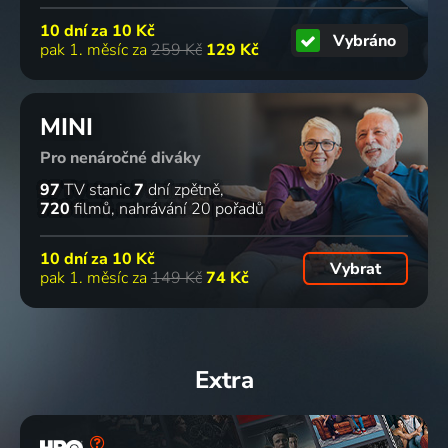
Kočky na
Útulek ve
Muž
ZOO
10 dní za
10 Kč
Vybráno
stromech
stodole
velkých
Příroda
pak 1. měsíc za
259 Kč
129 Kč
Reality TV
Reality TV
ryb
Příroda, Rybaření
2 díly
MINI
Pro nenáročné diváky
97
TV stanic
7
dní zpětně
Výprava za
Úžasná
Veterinární
Divoká
720
filmů
nahrávání 20 pořadů
yettim
zvířata
policie
Kostarika
Příroda
Dubaje
Miami
Příroda
10 dní za
10 Kč
Příroda
Reality TV
Vybrat
pak 1. měsíc za
149 Kč
74 Kč
2 díly
2 díly
Psi: Jejich
Přežití Joa
Jak žraloci
Divoké
Extra
neznámé
Exotica
loví
Apalačské
dějiny
Příroda
Příroda
pohoří
Příroda
Příroda