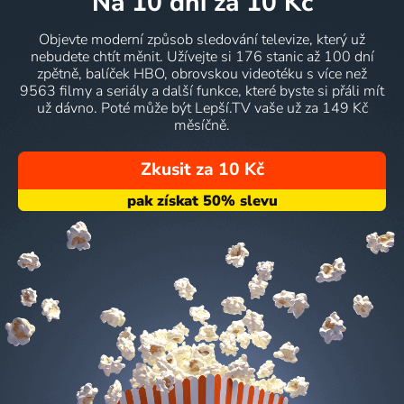
na 10 dní
za 10 Kč
Objevte moderní způsob sledování televize, který už
nebudete chtít měnit. Užívejte si 176 stanic až 100 dní
zpětně, balíček HBO, obrovskou videotéku s více než
9563 filmy a seriály a další funkce, které byste si přáli mít
už dávno. Poté může být Lepší.TV vaše už za 149 Kč
měsíčně.
Zkusit za 10 Kč