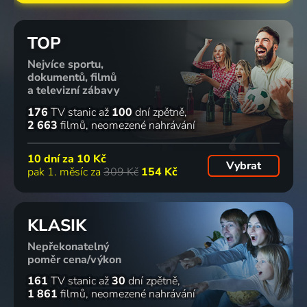
dokážou
temných
2018 | USA | Příroda
2008 | USA | Příroda, Krimi
Příroda
vodách
2019 | Velká Británie, USA | Příroda
76
4 díly
75
72
67
TOP
%
%
%
%
Nejvíce sportu,
dokumentů, filmů
a televizní zábavy
Vymřeli či
Malí obři
Neuvěřitelné
Legenda o
žijí
2019 | USA | Příroda
bazény
žralokovi
176
TV stanic
až
100
dní zpětně
2018 | USA | Dobrodružný, Mysteriózní
2015-2016 | Příroda
Deep Blue
2 663
filmů
neomezené nahrávání
2019 | Příroda
65
65
10 dní za
10 Kč
%
%
Vybrat
pak 1. měsíc za
309 Kč
154 Kč
Žraloci z
Žraločí
Setkání s
ZOO v
KLASIK
Badlands
tornádo
tučňáky
Bronxu
2019 | USA
2017 | Příroda
Příroda
Reality TV
Nepřekonatelný
poměr cena/výkon
4 díly
161
TV stanic
až
30
dní zpětně
1 861
filmů
neomezené nahrávání