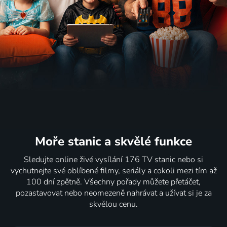
Superdálnice
Divoké
Pozoruhodná
Zvířata z
žraloků
horizonty
zvířecí
hlubin
Příroda
Afriky
přátelství
Příroda
Příroda
2020 | Velká Británie | Příroda
2 díly
4 díly
3 díly
4 díly
Tajný život
Zvířecí říše
Cesta
Divocí
vombatů
Příroda
životem
ptáci
2016 | USA | Příroda
1983 | Slovensko | Drama, Historický
Austrálie
2016 | USA | Příroda
3 díly
3 díly
Moře stanic
a skvělé funkce
Sledujte online živé vysílání 176 TV stanic nebo si
vychutnejte své oblíbené filmy, seriály a cokoli mezi tím až
Potáplice:
Král
Divocí
Divoká
100 dní zpětně. Všechny pořady můžete přetáčet,
Křik z
žraloků:
nájezdníci
Latinská
pozastavovat nebo neomezeně nahrávat a užívat si je za
mlhy
Souboj
Příroda
Amerika
skvělou cenu.
Příroda
pohlaví
2018 | Velká Británie | Příroda
Příroda
2 díly
3 díly
2 díly