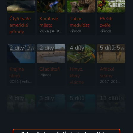
Čtyři tváře
Korálové
Tábor
Přežití
americké
město
medvíďat
zvěře
přírody
2024 | Austrálie | Příroda
Příroda
Příroda
2019 | Kanada | Příroda
2 díly
70
2 díly
4 díly
5 dílů
85
%
%
Krajina
Gladiátoři
Hmyz,
Africké
stínů
Příroda
který
šelmy
2021 | Velká Británie | Příroda
vládne
2017-2018 | USA | Příroda
světu
Příroda
4 díly
3 díly
5 dílů
13 dílů
93
%
Divoké
Supertvoři
Zvířecí
Orangutaní
příběhy z
Příroda
smysly
škola v
2017 | Kanada | Příroda