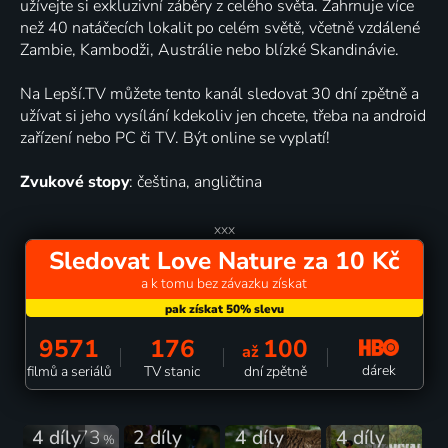
užívejte si exkluzivní záběry z celého světa. Zahrnuje více
než 40 natáčecích lokalit po celém světě, včetně vzdálené
Zambie, Kambodži, Austrálie nebo blízké Skandinávie.
Na Lepší.TV můžete tento kanál sledovat 30 dní zpětně a
užívat si jeho vysílání kdekoliv jen chcete, třeba na android
zařízení nebo PC či TV. Být online se vyplatí!
Zvukové stopy
: čeština, angličtina
xxx
Sledovat Love Nature za 10 Kč
a k tomu bez závazku získat
9571
176
100
až
dárek
filmů a seriálů
TV stanic
dní zpětně
4 díly
73
2 díly
4 díly
4 díly
%