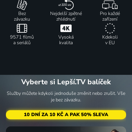
Po
Tváří v tvář
Tajný život
Veké
stopách
žralokům
tasmánských
kočky,
Bez
Nejdelší zpětné
Pro každé
deště
2017-2018 | Kanada | Příroda
čertů
malý svět
závazku
zhlédnutí
zařízení
2022 | Kanada | Příroda
2016 | USA | Příroda
Příroda
5 dílů
5 dílů
10 dílů
9571 filmů
Vysoká
Kdekoli
a seriálů
kvalita
v EU
Karpatští
Lemuří
Jaguáří
Záhady
predátoři
ostrov
deník
řeky
2019 | Příroda
2019 | Velká Británie | Příroda
Příroda
Mekong
Příroda
Vyberte si Lepší.TV balíček
6 dílů
82
3 díly
73
5 dílů
%
%
Služby můžete kdykoli jednoduše změnit nebo zrušit. Vše
je bez závazku.
Pohotovost
Modravé
Ostrov
Deník
pro divoká
hlubiny
monzunů
včely
10 DNÍ ZA 10 KČ A PAK 50% SLEVA
zvířata
2015 | USA, Kanada | Příroda
2018 | Velká Británie | Příroda
Příroda
2008 | Velká Británie