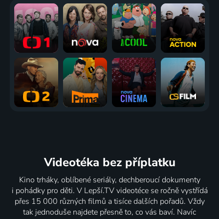
Nová
Podivní,
Divoké
Tajný život
mláďata v
divocí a
ostrovy
koal
divočině
krásní
Irska s
2016 | USA | Příroda
Příroda
Příroda
Eoinem
Warnerem
6 dílů
6 dílů
Příroda
Zvířecí
Zvířecí
Divocí psi:
mláďata
mláďata:
Smečka
Příroda
Co
vs. hrdost
předcházelo
Příroda
Příroda
Videotéka
bez příplatku
Kino trháky, oblíbené seriály, dechberoucí dokumenty
i pohádky pro děti. V Lepší.TV videotéce se ročně vystřídá
přes 15 000 různých filmů a tisíce dalších pořadů. Vždy
tak jednoduše najdete přesně to, co vás baví. Navíc