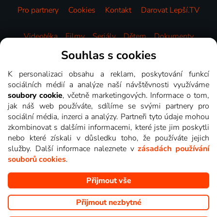
Pro partnery
Cookies
Kontakt
Darovat Lepší.TV
Videotéka
Filmy
Seriály
Dětem
Dokumenty
Zábava
Sport
Zprávy
Hudba
HBO
Souhlas s cookies
K personalizaci obsahu a reklam, poskytování funkcí
sociálních médií a analýze naší návštěvnosti využíváme
soubory cookie
, včetně marketingových. Informace o tom,
jak náš web používáte, sdílíme se svými partnery pro
sociální média, inzerci a analýzy. Partneři tyto údaje mohou
zkombinovat s dalšími informacemi, které jste jim poskytli
nebo které získali v důsledku toho, že používáte jejich
služby. Další informace naleznete v
zásadách používání
souborů cookies
.
Přijmout vše
Copyright © goNET s.r.o. Na tomto webu jsou zobrazovány
obrázky z pořadů TV stanic, které můžete sledovat v Lepší.TV.
Přijmout nezbytné