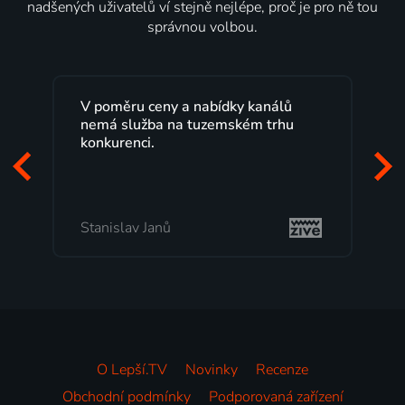
nadšených uživatelů ví stejně nejlépe, proč je pro ně tou
správnou volbou.
Lepší.TV sleduji už několik let s
maximální spokojeností. Velký výběr
programů a nemuset běžet k TV na
začátek programu, to je přesně to, co
mi vyhovuje.
Milada Tomešová
O Lepší.TV
Novinky
Recenze
Obchodní podmínky
Podporovaná zařízení