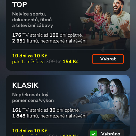
2 díly
5 dílů
3 díly
TOP
Nejvíce sportu,
dokumentů, filmů
a televizní zábavy
Od úsvitu
Vůdce
Africké
Hlubinné
do
žraloků
národní
potápění v
176
TV stanic
až
100
dní zpětně
soumraku
Příroda
parky
Severní
2 651
filmů
neomezené nahrávání
Příroda
Příroda
Americe
Příroda
86
83
81
77
10 dní za
10 Kč
%
%
%
%
Vybrat
pak 1. měsíc za
309 Kč
154 Kč
Pravidla
Jedinečná
Zvířecí hry
Zvířata
KLASIK
smečky
psí
2019 | Velká Británie | Příroda
jako MY
2025 | Jihoafrická republika | Příroda
povolání
2024 | Velká Británie | Příroda
Nepřekonatelný
2019 | Velká Británie
poměr cena/výkon
75
74
3 díly
75
72
%
%
%
%
161
TV stanic
až
30
dní zpětně
1 848
filmů
neomezené nahrávání
Napříč
Zrozeni za
Planeta
Léto na
10 dní za
10 Kč
Vybráno