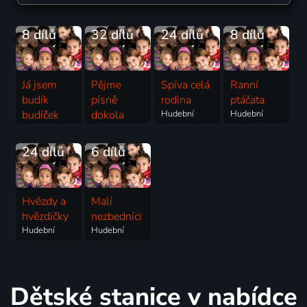
8 dílů
32 dílů
24 dílů
8 dílů
Já jsem
Pějme
Spíva celá
Ranní
budík
písně
rodina
ptáčata
budíček
dokola
Hudební
Hudební
Hudební
Hudební
24 dílů
6 dílů
Hvězdy a
Malí
hvězdičky
nezbedníci
Hudební
Hudební
Dětské stanice v nabídce