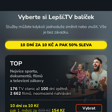
Vyberte si Lepší.TV balíček
Služby můžete kdykoli jednoduše změnit nebo zrušit. Vše
je bez závazku.
10 DNÍ ZA 10 KČ A PAK 50% SLEVA
TOP
Nejvíce sportu,
dokumentů, filmů
a televizní zábavy
176
TV stanic
až
100
dní zpětně
2 662
filmů
neomezené nahrávání
10 dní za
10 Kč
Vybrat
pak 1. měsíc za
309 Kč
154 Kč