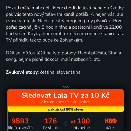
Pokud máte malé děti, které chodí do jeslí nebo do školky,
pak vás tento nový televizní kanál potěší. A nejen vás, ale
i vaše ratolesti. Nabízí pestrý program plný písniček. První
pořad začíná již v 5 hodin ráno a poslední končí ve 22:00
hod večer. Kdybychom mohli k něčemu online stanici Lala
TV přiřadit, tak to bude ke Zpívánkám.
Děti se můžou těšit na tyto pořady: Ranní ptáčata, Sing a
song, pějme písně dokola, malí nezbedníci atd.
Zvukové stopy
: čeština, slovenština
xxx
Sledovat Lala TV za 10 Kč
a k tomu bez závazku získat
9593
176
100
až
dárek
filmů a seriálů
TV stanic
dní zpětně