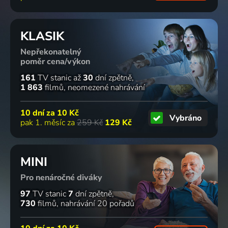
KLASIK
Nepřekonatelný
poměr cena/výkon
161
TV stanic
až
30
dní zpětně
1 863
filmů
neomezené nahrávání
10 dní za
10 Kč
Vybráno
pak 1. měsíc za
259 Kč
129 Kč
MINI
Pro nenáročné diváky
97
TV stanic
7
dní zpětně
730
filmů
nahrávání 20 pořadů