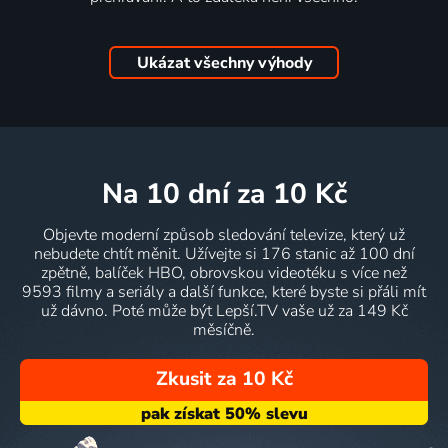
Ukázat všechny výhody
na 10 dní
za 10 Kč
Objevte moderní způsob sledování televize, který už
nebudete chtít měnit. Užívejte si 176 stanic až 100 dní
zpětně, balíček HBO, obrovskou videotéku s více než
9593 filmy a seriály a další funkce, které byste si přáli mít
už dávno. Poté může být Lepší.TV vaše už za 149 Kč
měsíčně.
Zkusit za 10 Kč