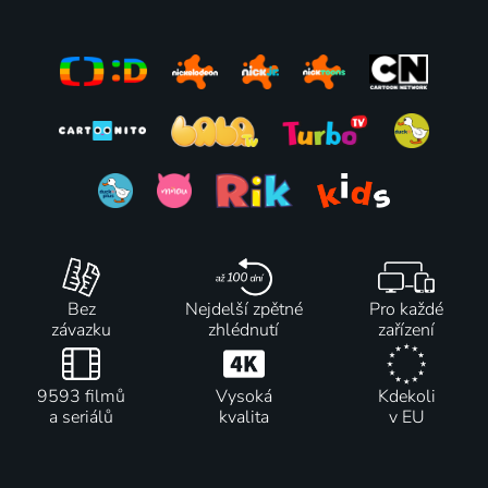
Bez
Nejdelší zpětné
Pro každé
závazku
zhlédnutí
zařízení
9593 filmů
Vysoká
Kdekoli
a seriálů
kvalita
v EU