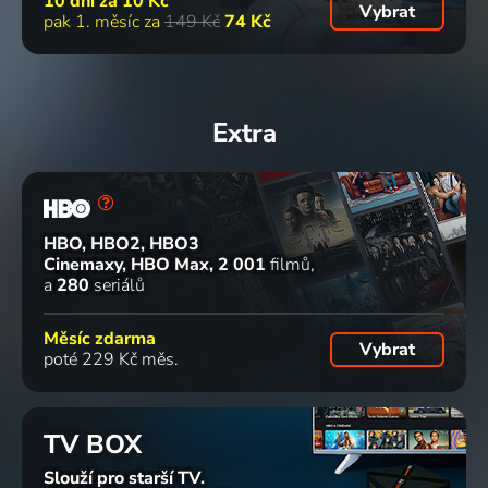
10 dní za
10 Kč
Vybrat
pak 1. měsíc za
149 Kč
74 Kč
Extra
HBO, HBO2, HBO3
Cinemaxy, HBO Max
2 001
filmů
a
280
seriálů
Měsíc zdarma
Vybrat
poté 229 Kč měs.
TV BOX
Slouží pro starší TV.