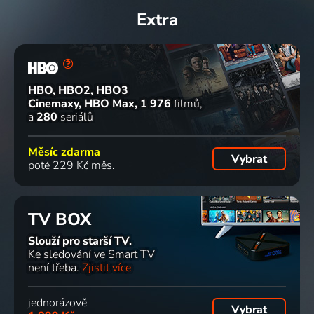
Extra
Moje
Moje
Moje
Moje
místa:
místa:
místa:
místa:
Barbora
Osmany
Nela
Tomáš
Poláková
Laffita
Boudová
Matonoha
Slavní lidé
Slavní lidé
Slavní lidé
HBO, HBO2, HBO3
Cinemaxy, HBO Max
1 976
filmů
a
280
seriálů
Moje
Maigret
Místo
Měsíc zdarma
místa:
činu:
Vybrat
poté 229 Kč měs.
Kamil
Schimanski
Střihavka
Slavní lidé
TV BOX
Slouží pro starší TV.
Ke sledování ve Smart TV
není třeba.
Zjistit více
jednorázově
Vybrat