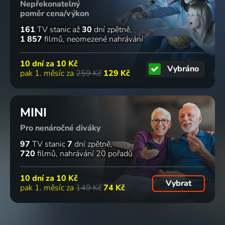
2014 | Česká republika | Drama, Komedie
1996 | Kanada, Velká Británie | Thriller, Akční, Drama
2022 | USA | Komedie, Akční, Krimi
2008 | Česká republika | Komedie
Nepřekonatelný
poměr cena/výkon
53
52
51
50
161
TV stanic
až
30
dní zpětně
%
%
%
%
1 857
filmů
neomezené nahrávání
10 dní za
10 Kč
Hitman 3:
Lucky
Seber si
Případ s
Vybráno
pak 1. měsíc za
259 Kč
129 Kč
Likvidátor
Luke
svých pět
černým
1991 | USA, Kanada | Thriller, Akční, Krimi
1991 | Itálie, USA | Western, Komedie
švestek
vzadu
1983 | Francie | Komedie
1992 | Československo | Krimi
MINI
49
%
Pro nenáročné diváky
97
TV stanic
7
dní zpětně
Škola
Děvčátko z
Moje
U stánku
720
filmů
nahrávání 20 pořadů
zlodějů 2
venkova
místa:
1987 | Itálie | Komedie
Pavel
10 dní za
10 Kč
Vybrat
Nový
pak 1. měsíc za
149 Kč
74 Kč
3 díly