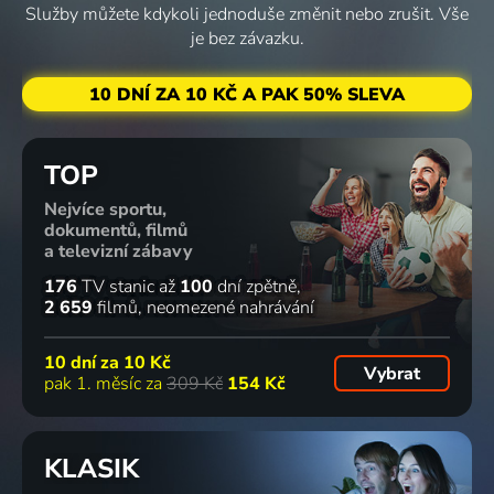
Služby můžete kdykoli jednoduše změnit nebo zrušit. Vše
je bez závazku.
Lovná zvěř
Nevyřešený
Stíny
Police
10 DNÍ ZA 10 KČ A PAK 50% SLEVA
2010 | USA | Thriller, Akční, Drama, Životopisný
případ
smrti:
Story: V
1988 | Velká Británie | Komedie, Krimi, Mysteriózní
Vražda na
pasti
útesu
2013 | Čína, Hong Kong | Thriller, Akční, Drama, Krimi
2015 | Francie, Belgie | Drama, Krimi, Mysteriózní
TOP
62
62
60
60
%
%
%
%
Nejvíce sportu,
dokumentů, filmů
a televizní zábavy
Bomber
Vyrovnávání
Bílý tesák
Dvojče
1982 | Itálie | Komedie, Akční, Krimi
účtů
1973 | Itálie, Španělsko, Francie | Western, Dobrodružný
1984 | Francie | Komedie
176
TV stanic
až
100
dní zpětně
2 659
filmů
neomezené nahrávání
1971 | USA | Western
10 dní za
10 Kč
56
54
49
53
Vybrat
%
%
%
%
pak 1. měsíc za
309 Kč
154 Kč
Díra u
Pohyblivý
Recept na
František
KLASIK
Hanušovic
terč
smrt
je děvkař