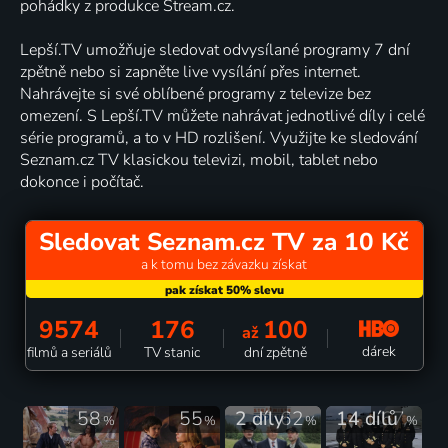
pohádky z produkce Stream.cz.
Lepší.TV umožňuje sledovat odvysílané programy 7 dní
zpětně nebo si zapněte live vysílání přes internet.
Nahrávejte si své oblíbené programy z televize bez
omezení. S Lepší.TV můžete nahrávat jednotlivé díly i celé
série programů, a to v HD rozlišení. Využijte ke sledování
Seznam.cz TV klasickou televizi, mobil, tablet nebo
dokonce i počítač.
Sledovat Seznam.cz TV za 10 Kč
a k tomu bez závazku získat
9574
176
100
až
dárek
filmů a seriálů
TV stanic
dní zpětně
58
55
2 díly
62
14 dílů
67
%
%
%
%