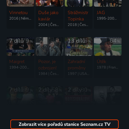
Vinnetou
Duše jako
Strážmistr
JAG
2016 | Německo | Western, Dobrodružný
kaviár
Topinka
1995-2000 | USA | Thriller, Akční, Drama, Krimi, Mysteriózní
2004 | Česká republika | Komedie, Drama
2018 | Česká republika, Slovensko | Komedie
7 dílů
79
13 dílů
76
64
%
%
%
Maigret
Pozor, je
Zahradní
Útěk
1994-2002 | Francie, Belgie, Švýcarsko | Drama, Krimi, Mysteriózní
ozbrojen!
proměny
1978 | Francie | Komedie
1984 | Československo | Drama
1997 | USA | Reality TV, Příroda
7 dílů
69
2 díly
58
2 díly
80
50
%
%
%
%
Vražedná
Otec
Profesionálové
Případ pro
čísla
Braun
1977-1978 | Velká Británie | Akční, Komedie, Krimi
zvláštní
2005-2006 | USA | Mysteriózní, Drama, Krimi, Thriller
2006-2009 | Německo | Krimi, Komedie, Mysteriózní
skupinu
Zobrazit více pořadů stanice Seznam.cz TV