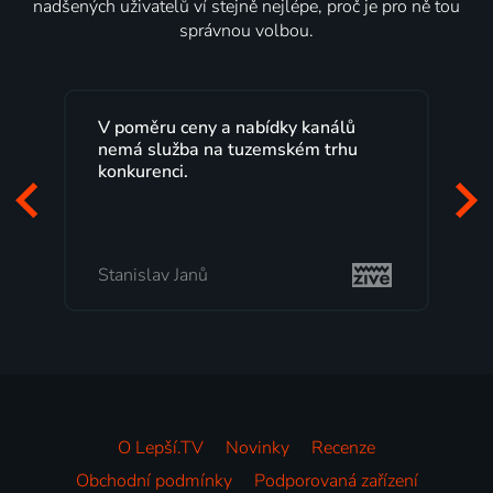
nadšených uživatelů ví stejně nejlépe, proč je pro ně tou
správnou volbou.
Lepší.TV sleduji už několik let s
maximální spokojeností. Velký výběr
programů a nemuset běžet k TV na
začátek programu, to je přesně to, co
mi vyhovuje.
Milada Tomešová
O Lepší.TV
Novinky
Recenze
Obchodní podmínky
Podporovaná zařízení