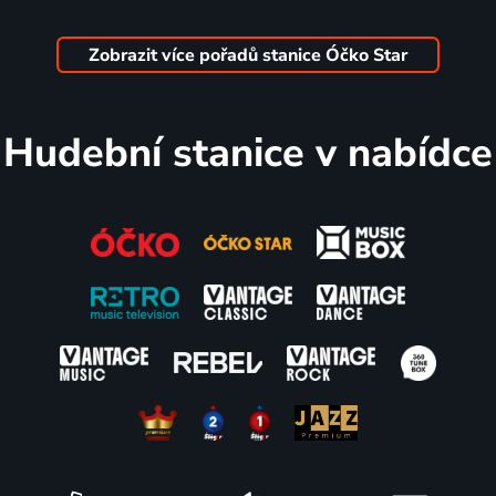
FILMOVÉ
#POŠLIKOMENT
BEST OF
BEST OF
HITY
Zlatá klasika
IRON
SPICE
Zlatá klasika
MAIDEN
GIRLS
Zobrazit více pořadů stanice Óčko Star
1958 | Koncert
Pop & Rock
8 dílů
4 díly
3 díly
Hudební stanice v nabídce
NOČNÍ
REMASTERY
BEST OF
DEVADESÁTK
FLIRT
Zlatá klasika
MAREK
Zlatá klasika
Zlatá klasika
ZTRACENÝ
Zlatá klasika
3 díly
2 díly
80's
BEST OF
BEST OF
BEST OF
HITPARÁDA
QUEEN
METALLICA
THE
Zlatá klasika
1947-1951 | Pop & Rock
1963 | Pop & Rock
ROLLING
STONES
1972 | Pop & Rock
3 díly