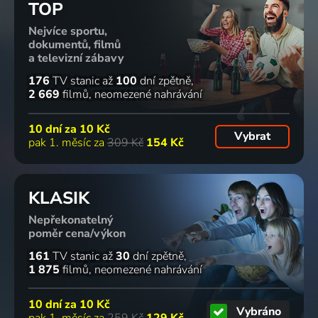
Pop & Rock
PRESLEY
Zlatá klasika
Zlatá klasika
TOP
Pop & Rock
Nejvíce sportu,
dokumentů, filmů
a televizní zábavy
176
TV stanic
až
100
dní zpětně
KOŤÁK
BEST OF
TOP12
2 669
filmů
neomezené nahrávání
LIVE:
ELÁN
1990
MICHAL
Pop & Rock
Zlatá klasika
10 dní za
10 Kč
Vybrat
KLUCH
pak 1. měsíc za
309 Kč
154 Kč
Zlatá klasika
KLASIK
Nepřekonatelný
poměr cena/výkon
161
TV stanic
až
30
dní zpětně
1 875
filmů
neomezené nahrávání
10 dní za
10 Kč
Vybráno