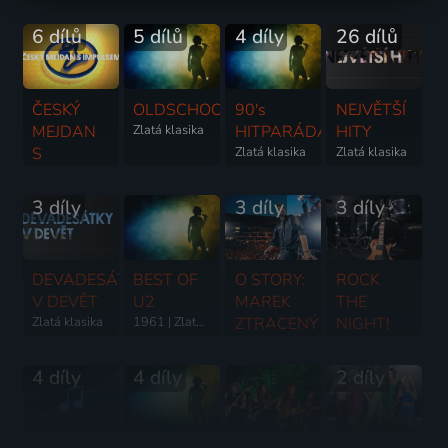
6 dílů
5 dílů
4 díly
26 dílů
ČESKÝ
OLDSCHOOL
90's
NEJVĚTŠÍ
MEJDAN
Zlatá klasika
HITPARÁDA
HITY
S
Zlatá klasika
Zlatá klasika
IMPULSEM
Zlatá klasika
3 díly
3 díly
3 díly
DEVADESÁTKY
BEST OF
O STORY:
ROCK
V DEVĚT
U2
MAREK
THE
Zlatá klasika
1961 | Zlatá klasika
ZTRACENÝ
NIGHT!
- SNY SE
Pop & Rock
PLNÍ
4 díly
4 díly
2 díly
Koncert