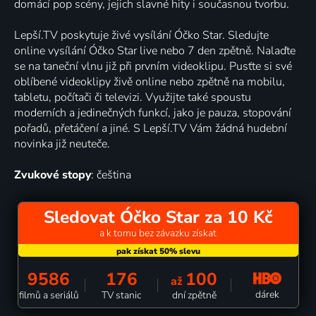
domácí pop scény, jejich slavné hity i současnou tvorbu.
Lepší.TV poskytuje živé vysílání Óčko Star. Sledujte
online vysílání Óčko Star live nebo 7 den zpětně. Nalaďte
se na taneční vlnu již při prvním videoklipu. Pusťte si své
oblíbené videoklipy živě online nebo zpětně na mobilu,
tabletu, počítači či televizi. Využijte také spoustu
moderních a jedinečných funkcí, jako je pauza, stopování
pořadů, přetáčení a jiné. S Lepší.TV Vám žádná hudební
novinka již neuteče.
Zvukové stopy
: čeština
Sledovat Óčko Star za 10 Kč
a k tomu bez závazku získat
9586
176
100
až
dárek
filmů a seriálů
TV stanic
dní zpětně