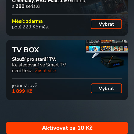
Cinemaxy, HBO Max
1 976
filmů
a
280
seriálů
Měsíc zdarma
Vybrat
poté 229 Kč měs.
TV BOX
Slouží pro starší TV.
Ke sledování ve Smart TV
není třeba.
Zjistit více
jednorázově
Vybrat
1 899 Kč
Aktivovat za
10 Kč