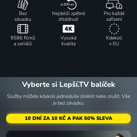
Bez
Nejdelší zpětné
Pro každé
závazku
zhlédnutí
zařízení
TOP12
KOŤÁK
BEST OF
TOP12
2009
LIVE:
WHITNEY
2010
Zlatá klasika
BARBORA
HOUSTON
Zlatá klasika
9586 filmů
Vysoká
Kdekoli
MOTTLOVÁ
Pop & Rock
a seriálů
kvalita
v EU
Zlatá klasika
DVACET
BEST OF
KOŤÁK
BEST OF
LET S
EWA
LIVE:
90's
Vyberte si Lepší.TV balíček
EWOU
FARNA
JUSTÝNA
EURODANCE
Zlatá klasika, Hudba
Pop & Rock
KOUBOVÁ
Taneční hudba
Služby můžete kdykoli jednoduše změnit nebo zrušit. Vše
Zlatá klasika
je bez závazku.
10 DNÍ ZA 10 KČ A PAK 50% SLEVA
BEST OF
BEST OF
BEST OF
TOP12
MADONNA
ELVIS
XINDL
1980