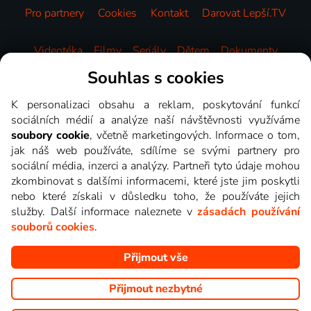
Pro partnery
Cookies
Kontakt
Darovat Lepší.TV
Videotéka
Filmy
Seriály
Dětem
Dokumenty
Zábava
Sport
Zprávy
Hudba
HBO
Souhlas s cookies
K personalizaci obsahu a reklam, poskytování funkcí
sociálních médií a analýze naší návštěvnosti využíváme
soubory cookie
, včetně marketingových. Informace o tom,
jak náš web používáte, sdílíme se svými partnery pro
sociální média, inzerci a analýzy. Partneři tyto údaje mohou
zkombinovat s dalšími informacemi, které jste jim poskytli
nebo které získali v důsledku toho, že používáte jejich
služby. Další informace naleznete v
zásadách používání
souborů cookies
.
Přijmout vše
Copyright © goNET s.r.o. Na tomto webu jsou zobrazovány
obrázky z pořadů TV stanic, které můžete sledovat v Lepší.TV.
Přijmout nezbytné