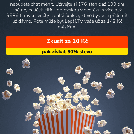
nebudete chtít měnit. Užívejte si 176 stanic až 100 dní
zpětně, balíček HBO, obrovskou videotéku s více než
9586 filmy a seriály a další funkce, které byste si přáli mít
už dávno. Poté může být Lepší.TV vaše už za 149 Kč
měsíčně.
Zkusit za 10 Kč