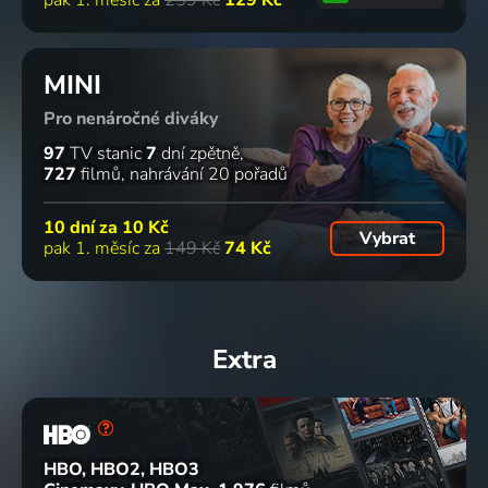
pak 1. měsíc za
259 Kč
129 Kč
MINI
Pro nenáročné diváky
97
TV stanic
7
dní zpětně
727
filmů
nahrávání 20 pořadů
10 dní za
10 Kč
Vybrat
pak 1. měsíc za
149 Kč
74 Kč
Extra
HBO, HBO2, HBO3