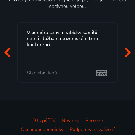
správnou volbou.
V poměru ceny a nabídky kanálů
Lep
nemá služba na tuzemském trhu
max
konkurenci.
pro
zač
mi 
Stanislav Janů
Mi
O Lepší.TV
Novinky
Recenze
Obchodní podmínky
Podporovaná zařízení