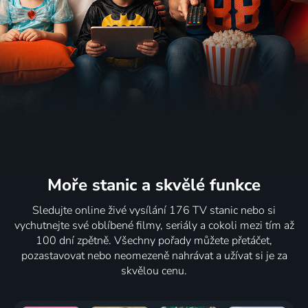
Karel
1959 | Československo | Pohádka
2020 | Česká republika | Komedie, Drama
65
48
62
2 díly
%
%
%
Zlatý
Smrt na
Kdyby
Na cestě
copánek
černo
radši
po srdci
1988 | Československo | Pohádka
1976 | Československo | Krimi
hořelo
Nového
2022 | Česká republika | Komedie, Drama
Jižního
Walesu
68
66
73
%
%
%
2008 | Příroda, Cestování
Moře stanic
a skvělé funkce
Muži v
Zlatovláska
Rozvod
Sedm žen
offsidu
1973 | Československo | Pohádka, Hudební
1975 | Československo | Komedie
Alfonse
Sledujte online živé vysílání 176 TV stanic nebo si
1931 | Československo | Komedie
Karáska
vychutnejte své oblíbené filmy, seriály a cokoli mezi tím až
1967 | Československo | Komedie, Hudební
100 dní zpětně. Všechny pořady můžete přetáčet,
pozastavovat nebo neomezeně nahrávat a užívat si je za
17 dílů
68
22 dílů
53
%
%
skvělou cenu.