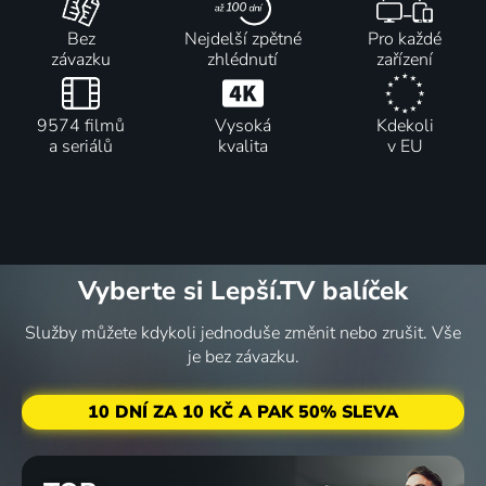
zábavy
2006-2007 | Komedie
Bez
Nejdelší zpětné
Pro každé
84 dílů
78
3 díly
79
závazku
zhlédnutí
zařízení
%
%
9574 filmů
Vysoká
Kdekoli
Studio 6
Na cestě
Světáci
Chalupáři
a seriálů
kvalita
v EU
Zprávy
po Kjúšú
1969 | Československo | Komedie, Hudební
1975 | Československo | Komedie
2016 | Cestování, Příroda
35
121 dílů
14 dílů
83
2 díly
82
%
%
%
Vyberte si Lepší.TV balíček
Perinbaba
Události
Komisař
Docent
Služby můžete kdykoli jednoduše změnit nebo zrušit. Vše
a dva
za
Montalbano
2022 | Česká republika | Krimi
je bez závazku.
světy
okamžik a
2001-2013 | Itálie | Krimi, Drama, Mysteriózní
2023 | Slovensko, Česká republika | Pohádka
počasí
10 DNÍ ZA 10 KČ A PAK 50% SLEVA
Zprávy
84 dílů
6 dílů
76
10 dílů
5 dílů
78
%
%