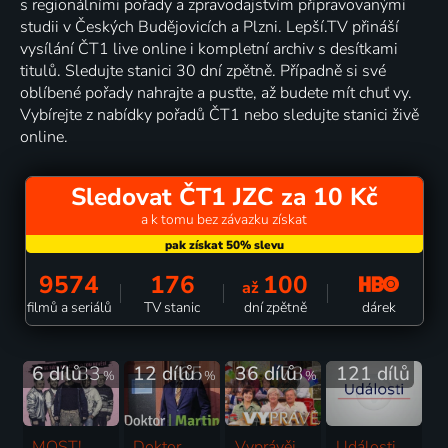
s regionálními pořady a zpravodajstvím připravovanými
studii v Českých Budějovicích a Plzni. Lepší.TV přináší
vysílání ČT1 live online i kompletní archiv s desítkami
titulů. Sledujte stanici 30 dní zpětně. Případně si své
oblíbené pořady nahrajte a pusťte, až budete mít chuť vy.
Vybírejte z nabídky pořadů ČT1 nebo sledujte stanici živě
online.
Sledovat ČT1 JZC za 10 Kč
a k tomu bez závazku získat
9574
176
100
až
dárek
filmů a seriálů
TV stanic
dní zpětně
6 dílů
83
12 dílů
65
36 dílů
73
121 dílů
%
%
%
MOST!
Doktor
Vyprávěj
Události