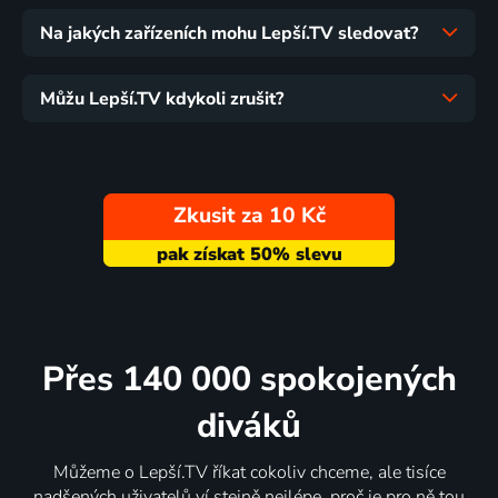
Na jakých zařízeních mohu Lepší.TV sledovat?
Můžu Lepší.TV kdykoli zrušit?
Zkusit za 10 Kč
Přes 140 000 spokojených
diváků
Můžeme o Lepší.TV říkat cokoliv chceme, ale tisíce
nadšených uživatelů ví stejně nejlépe, proč je pro ně tou