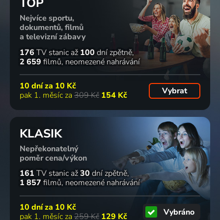
TOP
Zprávy ve
Svet pod
Neobyčejné
Volha
Nejvíce sportu,
12
Hlavou
životy
2023 | Česká republika | Drama, Komedie
dokumentů, filmů
Zprávy
2017 | Česká republika | Thriller, Komedie, Krimi, Mysteriózní, Science Fiction
2009-2013 | Slavní lidé
a televizní zábavy
176
TV stanic
až
100
dní zpětně
2 díly
2 díly
79
%
2 659
filmů
neomezené nahrávání
10 dní za
10 Kč
Vybrat
Úsměvy
Aero 30
Ztracená
Písničky z
pak 1. měsíc za
309 Kč
154 Kč
Gustava
1974 | Československo | Povídkový
brána
Lucerny
Oplustila
2012 | Česká republika | Krimi, Mysteriózní
1987 | Hudba
2006 | Slavní lidé
KLASIK
2 díly
72
6 dílů
77
16 dílů
%
%
Nepřekonatelný
poměr cena/výkon
161
TV stanic
až
30
dní zpětně
Klub
Boleradice
Nemocnice
Hranice
1 857
filmů
neomezené nahrávání
vyšetřovatelek
2015 | Folk & lidové
na kraji
bez hranic
z Marlow
města
2012
10 dní za
10 Kč
2024 | USA | Krimi, Mysteriózní, Thriller
1978 | Československo | Drama, Psychologický
Vybráno
pak 1. měsíc za
259 Kč
129 Kč