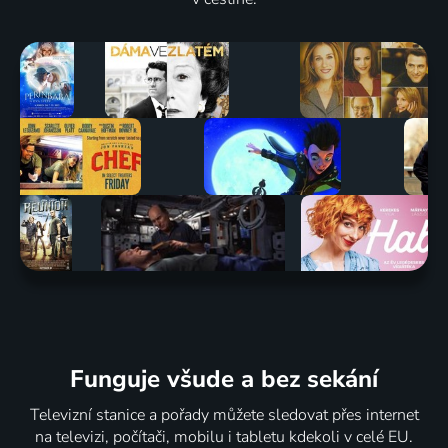
Soutěž
Není
Alfons
Jedna ruka
Banánové
houba
Karásek v
netleská
rybičky
jako
lázních
2003 | Česká republika | Komedie
1999-2007 | Talk Show
houba
1971 | Československo | Komedie, Hudební
1996 | Česká republika | Pohádka, Komedie
Funguje všude a bez sekání
Televizní stanice a pořady můžete sledovat přes internet
na televizi, počítači, mobilu i tabletu kdekoli v celé EU.