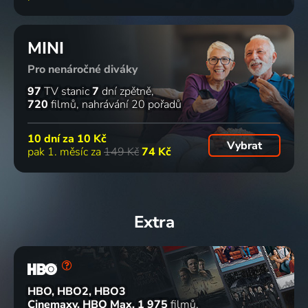
34 dílů
5 dílů
84 dílů
9 dílů
MINI
Po
Hobby
Předpověď
Ze Zoo do
Pro nenáročné diváky
stopách
naší doby
počasí,
Zoo
hvězd
- letní
sportovní
2012 | Příroda
97
TV stanic
7
dní zpětně
2008-2009 | Slavní lidé
speciál
zprávy
720
filmů
nahrávání 20 pořadů
Volný čas
Počasí, Sport
3 díly
83 dílů
77
31 dílů
%
10 dní za
10 Kč
Vybrat
pak 1. měsíc za
149 Kč
74 Kč
Jizerní
Dobré
Jak dostat
Bydlení je
Vtelno a
ráno
tatínka do
hra
okolí
Aktuální dění, Talk Show
polepšovny
2005-2012 | Architektura
Extra
2015 | Folk & lidové
1978 | Československo | Komedie, Rodinný
5 dílů
52 dílů
77
10 dílů
61
%
%
HBO, HBO2, HBO3
Možná
Losování
Velká
Dynastie
Cinemaxy, HBO Max
1 975
filmů