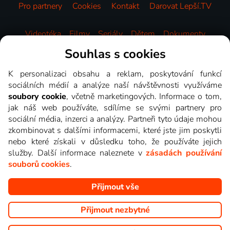
Pro partnery
Cookies
Kontakt
Darovat Lepší.TV
Videotéka
Filmy
Seriály
Dětem
Dokumenty
Zábava
Sport
Zprávy
Hudba
HBO
Souhlas s cookies
K personalizaci obsahu a reklam, poskytování funkcí
sociálních médií a analýze naší návštěvnosti využíváme
soubory cookie
, včetně marketingových. Informace o tom,
jak náš web používáte, sdílíme se svými partnery pro
sociální média, inzerci a analýzy. Partneři tyto údaje mohou
zkombinovat s dalšími informacemi, které jste jim poskytli
nebo které získali v důsledku toho, že používáte jejich
služby. Další informace naleznete v
zásadách používání
souborů cookies
.
Přijmout vše
Copyright © goNET s.r.o. Na tomto webu jsou zobrazovány
obrázky z pořadů TV stanic, které můžete sledovat v Lepší.TV.
Přijmout nezbytné