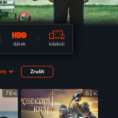
kdekoli
dárek
hny
Zrušit
76
61
%
%