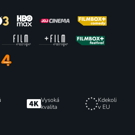
Oni a Silvio
2023 | Mexiko, Argentina, USA | Drama, Krimi, Mysteriózní
2018 | Itálie, Francie | Drama, Životopisný
78
70
%
%
ů
Vysoká
Kdekoli
kvalita
v EU