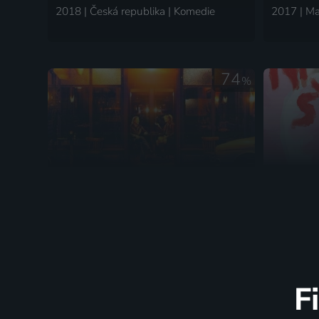
2018 | Česká republika | Komedie
2017 | Ma
74
%
Tenkrát podruhé
Narušit
2019 | Francie | Komedie, Drama, Romantický
2019 | N
F
68
%