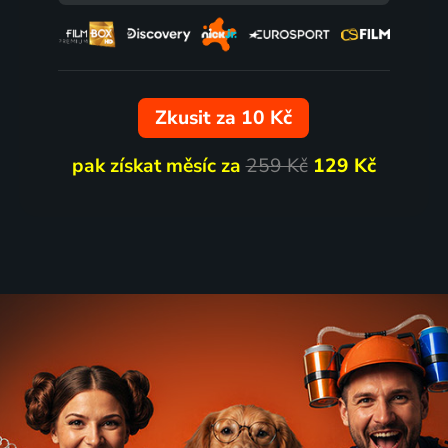
61
%
Zkusit za 10 Kč
pak získat měsíc za
259 Kč
129 Kč
to léto
Ninjababy
anada | Drama
2021 | Norsko | Komedie, Dram
78
%