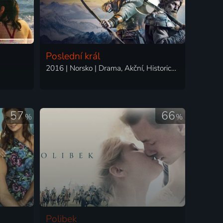
Poslední král
2016 | Norsko | Drama, Akční, Historický, Válečný
57
66
%
%
Polibek