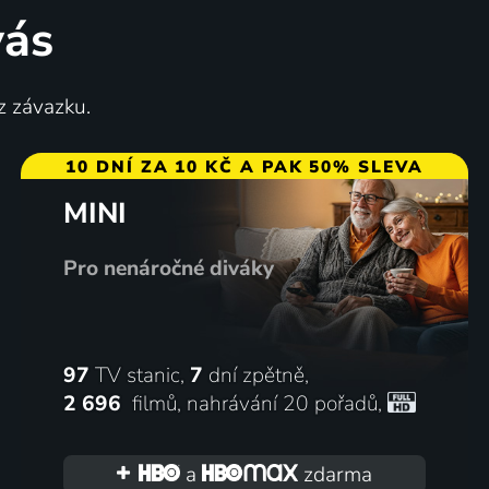
vás
Kytice
z závazku.
1922 | Německo | Horor, Mysteriózní, Pohádka, Romantický
2000 | Česká republika | Drama, Fantasy, Horor, Mysteriózní, Pohádka, Romantický
10 DNÍ ZA 10 KČ A PAK 50% SLEVA
MINI
54
71
%
%
Pro nenáročné diváky
97
TV stanic,
7
dní zpětně,
2 696
filmů
,
nahrávání 20 pořadů
,
Starý dub
er, Krimi
2023 | Francie, Belgie | Drama
a
zdarma