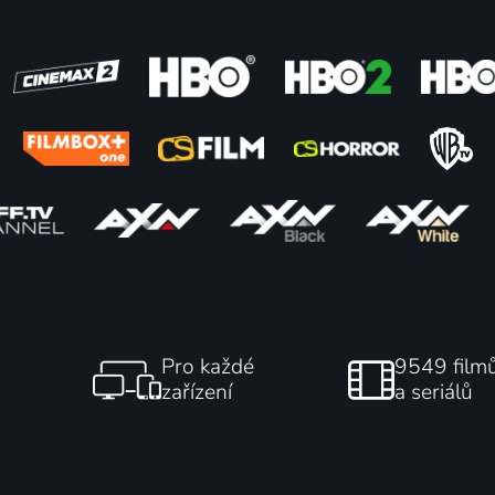
Diamantový plášť
2014 | Rusko | Drama, Historický, Romantický
65
%
Pro každé
9549 film
zařízení
a seriálů