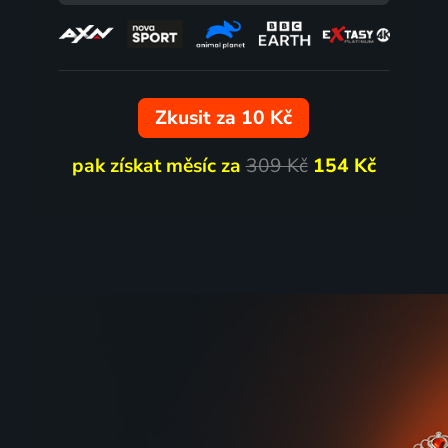
71
%
Zkusit za 10 Kč
pak získat měsíc za
309 Kč
154 Kč
Je mi ze sebe špatně
Takové 
2022 | Norsko, Švédsko, Dánsko, Francie | Komedie, Drama, Horor
2022 | K
67
%