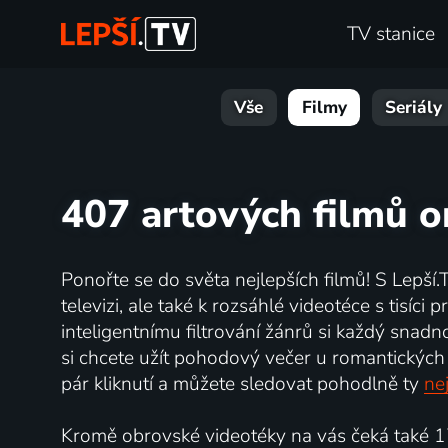
TV stanice
Vše
Filmy
Seriály
407 artových filmů o
Ponořte se do světa nejlepších filmů! S Lepší.
televizi, ale také k rozsáhlé videotéce s tisíc
inteligentnímu filtrování žánrů si každý snadn
si chcete užít pohodový večer u romantických 
pár kliknutí a můžete sledovat pohodlně ty
nej
Kromě obrovské videotéky na vás čeká také 17