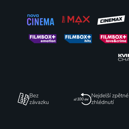
To se mi snad zdá
Úžeh
2023 | USA, Kanada | Drama, Fantasy, Horor
75
%
Bez
Nejdelší zpětné
závazku
zhlédnutí