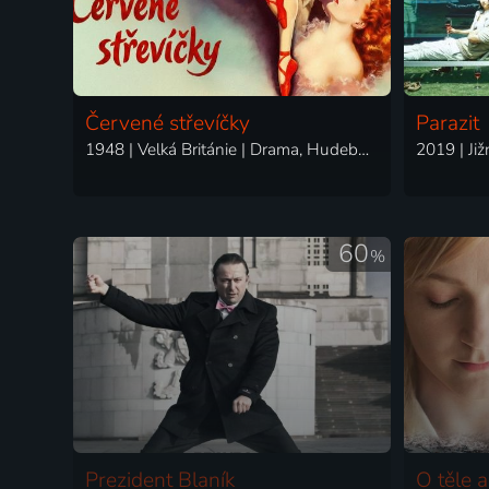
Červené střevíčky
Parazit
1948 | Velká Británie | Drama, Hudební, Romantický
60
%
Prezident Blaník
O těle a