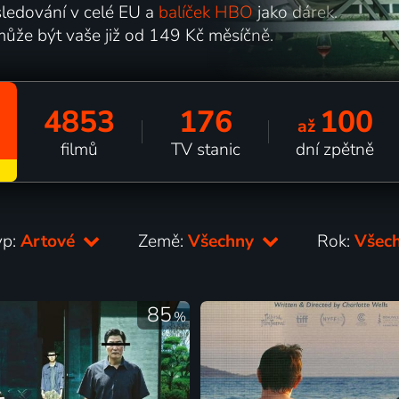
ledování v celé EU a
balíček HBO
jako dárek.
může být vaše již od 149 Kč měsíčně.
4853
176
100
až
filmů
TV stanic
dní zpětně
yp:
Artové
Země:
Všechny
Rok:
Všec
85
%