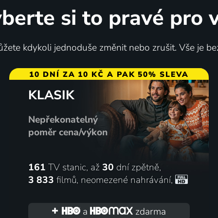
berte si to pravé pro 
Upír Nosferatu
žete kdykoli jednoduše změnit nebo zrušit. Vše je be
ancie | Komedie, Drama
10 DNÍ ZA 10 KČ A PAK 50% SLEVA
KLASIK
67
%
Nepřekonatelný
poměr cena/výkon
161
TV stanic, až
30
dní zpětně,
3 833
filmů
,
neomezené nahrávání
,
us Papam
Marco
lie, Francie | Drama
2021 | Dánsko, Německo | Thrill
a
zdarma