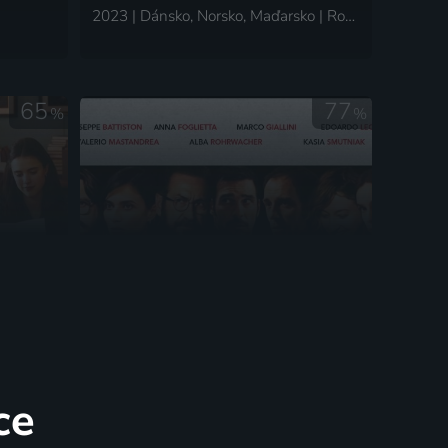
2023 | Dánsko, Norsko, Maďarsko | Romantický, Drama, Válečný
65
77
%
%
Naprostí cizinci
2016 | Itálie | Komedie, Drama
ce
55
67
%
%