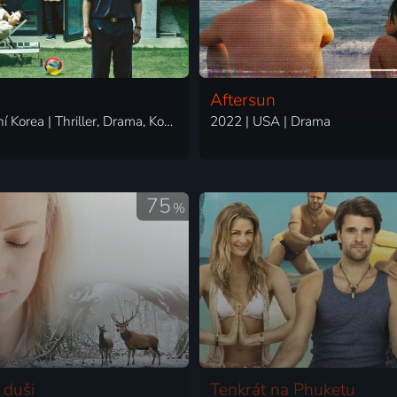
Aftersun
2019 | Jižní Korea | Thriller, Drama, Komedie
2022 | USA | Drama
75
%
 duši
Tenkrát na Phuketu