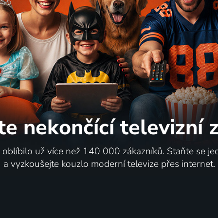
životy
Tori a Lokita
2023 | USA, Jižní Korea | Drama, Romantický
2022 | Belgie, Francie | Drama
te nekončící
televizní
62
%
i oblíbilo už více než 140 000 zákazníků. Staňte se je
a vyzkoušejte kouzlo moderní televize přes internet.