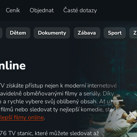
Ceník
Objednat
Časté dotazy
Dětem
Dokumenty
Zábava
Sport
Z
nline
TV získáte přístup nejen k moderní internetové
i pravidelně obměňovanými filmy a seriály. Díky
o a rychle vybere svůj oblíbený obsah. Ať už
filmů nebo sledovat ty nejlepší komedie, stačí
lepší filmy online
.
6 TV stanic, které můžete sledovat až