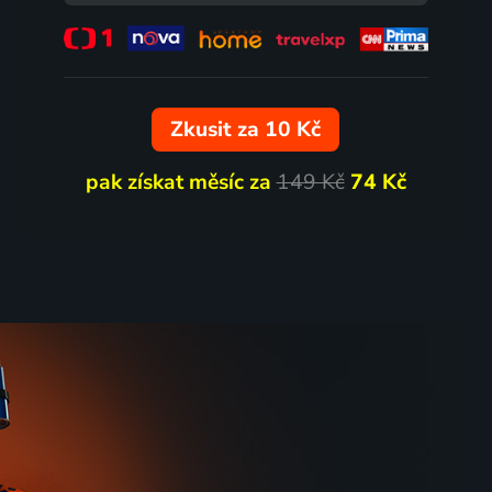
73
72
%
%
Zkusit za 10 Kč
pak získat měsíc za
149 Kč
74 Kč
Utoya, 22. července
a
2018 | Norsko | Thriller, Drama
71
60
%
%