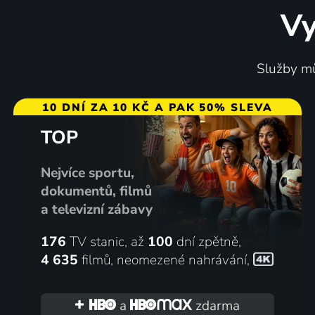
Vy
Svatá krev
Turné
Služby mů
1989 | Itálie, Mexiko | Thriller, Drama, Horor, Mysteriózní
2010 | Fr
10 DNÍ ZA 10 KČ A PAK 50% SLEVA
TOP
66
%
Nejvíce sportu,
dokumentů, filmů
a televizní zábavy
176
TV stanic, až
100
dní zpětně,
4 635
filmů
,
neomezené nahrávání
,
Díra
Habem
2021 | Itálie, Francie, Německo | Drama
2011 | Itá
a
zdarma