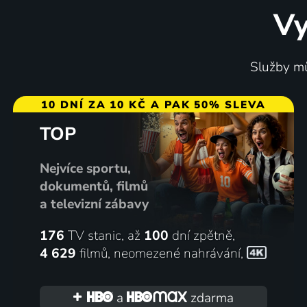
Vy
Králové videa
Není zl
Služby mů
2020 | Slovensko, Česká republika | Komedie
10 DNÍ ZA 10 KČ A PAK 50% SLEVA
TOP
72
%
Nejvíce sportu,
dokumentů, filmů
a televizní zábavy
176
TV stanic, až
100
dní zpětně,
4 629
filmů
,
neomezené nahrávání
,
Učitelka
Nuda v
2016 | Slovensko, Česká republika | Drama, Psychologický
a
zdarma