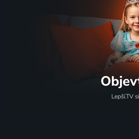
Brouk v hlavě
Paní pl
1969 | Československo | Komedie
2018 | Če
Objev
Lepší.TV s