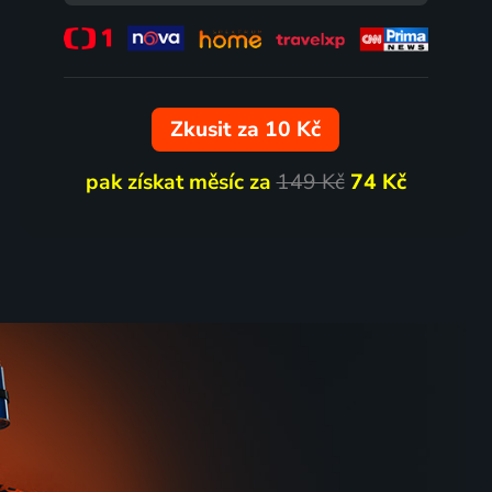
55
48
%
%
Zkusit za 10 Kč
pak získat měsíc za
149 Kč
74 Kč
Anglické jahody
2008 | Česká republika, Slovensko, Ukrajina | Drama, Romantický, Válečný