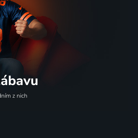
1999 | Česká republika | Komedie, Historický, Romantický
 zábavu
dním z nich