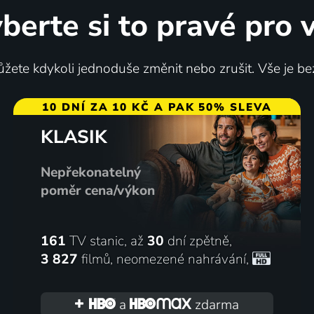
berte si to pravé pro 
a mezi námi
Návštěva staré dámy
žete kdykoli jednoduše změnit nebo zrušit. Vše je be
2020 | Německo, Írán, Česká republika | Drama, Akční
2000 | Česká republika | Drama
10 DNÍ ZA 10 KČ A PAK 50% SLEVA
KLASIK
70
%
Nepřekonatelný
poměr cena/výkon
161
TV stanic, až
30
dní zpětně,
3 827
filmů
,
neomezené nahrávání
,
 Brně
Rok ďábla
2003 | Česká republika | Komedie, Romantický
a
zdarma