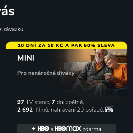
vás
Peníze nebo život
z závazku.
1932 | Československo | Komedie
10 DNÍ ZA 10 KČ A PAK 50% SLEVA
MINI
73
73
%
%
Pro nenáročné diváky
97
TV stanic,
7
dní zpětně,
2 692
filmů
,
nahrávání 20 pořadů
,
Pudr a benzin
2002 | Česká republika | Komedie, Drama, Hudební
1931 | Československo | Komedie, Hudební
a
zdarma