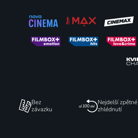
Tanečnice
První hl
2016 | Francie, Belgie, Česká republika | Drama, Historický, Hudební, Válečný, Životopisný
76
%
Bez
Nejdelší zpětné
závazku
zhlédnutí