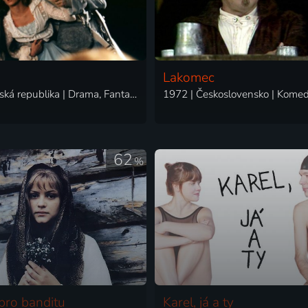
Lakomec
2000 | Česká republika | Drama, Fantasy, Horor, Mysteriózní, Pohádka, Romantický
1972 | Československo | Komed
62
%
pro banditu
Karel, já a ty