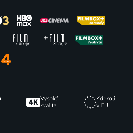
Blázinec v prvním poschodí
1969 | Československo | Komedie, Hudební
79
76
%
%
ů
Vysoká
Kdekoli
kvalita
v EU