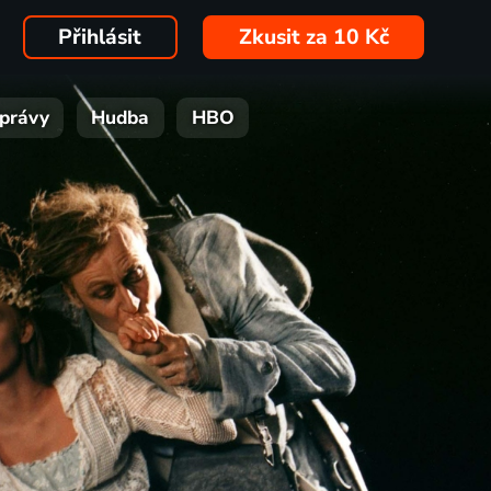
Přihlásit
Zkusit za 10 Kč
právy
Hudba
HBO