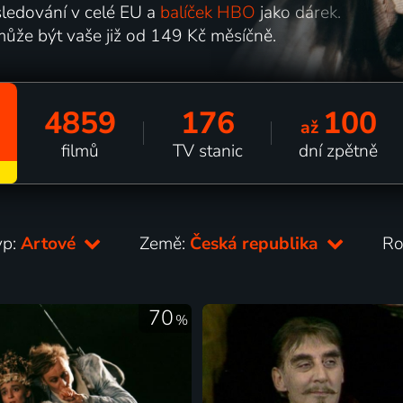
ledování v celé EU a
balíček HBO
jako dárek.
může být vaše již od 149 Kč měsíčně.
4859
176
100
až
filmů
TV stanic
dní zpětně
yp:
Artové
Země:
Česká republika
Ro
70
%