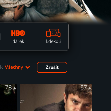
kdekoli
dárek
k:
Všechny
Zrušit
78
57
%
%