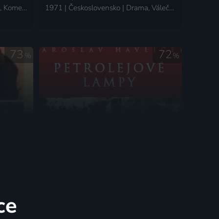
2019 | Česká republika | Drama, Komedie
1971 | Československo | Drama, Válečný
73
72
%
%
Petrolejové lampy
ie
1971 | Československo | Drama
ce