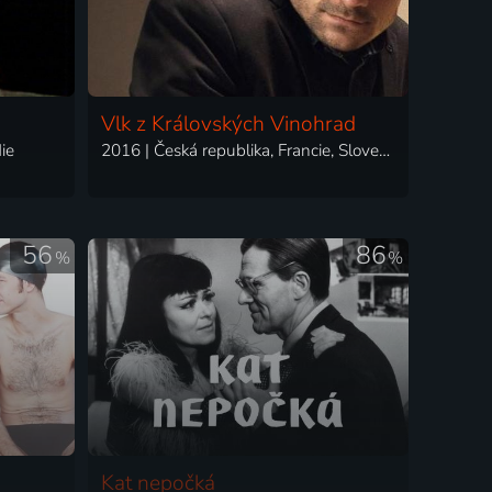
Vlk z Královských Vinohrad
ie
2016 | Česká republika, Francie, Slovensko | Komedie, Drama, Životopisný
56
86
%
%
Kat nepočká