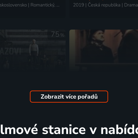
1978 | Československo | Romantický, Muzikály
75
%
Zobrazit více pořadů
zovi
Konec agenta č. 312
ská republika, Polsko | Drama
1974 | Československo | Komed
ilmové stanice v nabíd