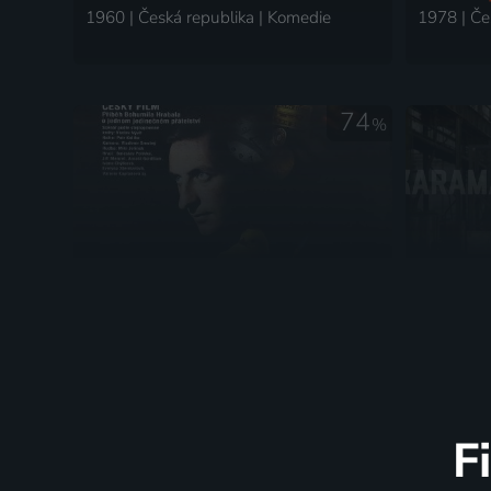
1960 | Česká republika | Komedie
74
%
Něžný barbar
Karama
1989 | Československo | Komedie, Drama
2008 | Če
F
65
%