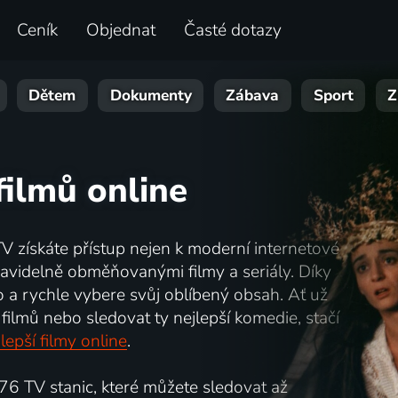
Ceník
Objednat
Časté dotazy
Dětem
Dokumenty
Zábava
Sport
Z
filmů online
TV získáte přístup nejen k moderní internetové
i pravidelně obměňovanými filmy a seriály. Díky
o a rychle vybere svůj oblíbený obsah. Ať už
filmů nebo sledovat ty nejlepší komedie, stačí
lepší filmy online
.
6 TV stanic, které můžete sledovat až