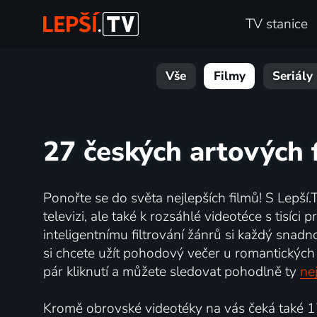
TV stanice
Vše
Filmy
Seriály
27 českých artových 
Ponořte se do světa nejlepších filmů! S Lepší.
televizi, ale také k rozsáhlé videotéce s tisíc
inteligentnímu filtrování žánrů si každý snadn
si chcete užít pohodový večer u romantických 
pár kliknutí a můžete sledovat pohodlně ty
nej
Kromě obrovské videotéky na vás čeká také 17