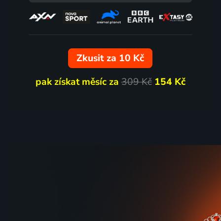
72
%
Zkusit za 10 Kč
pak získat měsíc za
309 Kč
154 Kč
Morgiana
Cestova
1972 | Československo | Drama, Horor, Mysteriózní
2024 | Če