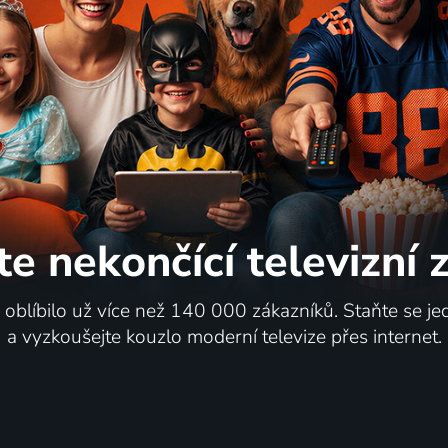
ukovníková
Isabela, vévodkyně
ská republika | Komedie
Bourbonská
te nekončící
televizní
i oblíbilo už více než 140 000 zákazníků. Staňte se je
a vyzkoušejte kouzlo moderní televize přes internet.