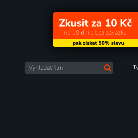
Zkusit za 10 Kč
na 10 dní a bez závazku
T