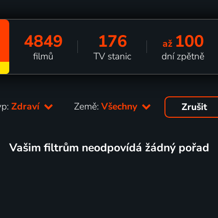
4849
176
100
až
filmů
TV stanic
dní zpětně
yp:
Zdraví
Země:
Všechny
Zrušit
Vašim filtrům neodpovídá žádný pořad