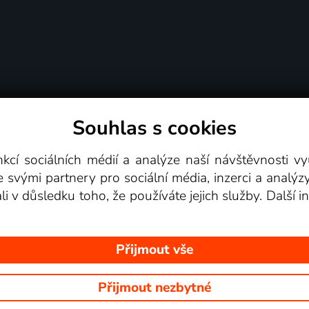
Souhlas s cookies
dní podmínky
Podporovaná zařízení
Pro partne
nkcí sociálních médií a analýze naší návštěvnosti 
e svými partnery pro sociální média, inzerci a analýz
Videotéka
ali v důsledku toho, že používáte jejich služby. Další
Přijmout vše
Přijmout nezbytné