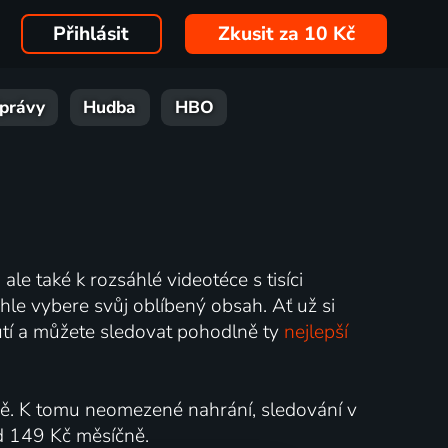
Přihlásit
Zkusit za 10 Kč
právy
Hudba
HBO
ale také k rozsáhlé videotéce s tisíci
hle vybere svůj oblíbený obsah. Ať už si
nutí a můžete sledovat pohodlně ty
nejlepší
ně. K tomu neomezené nahrání, sledování v
od 149 Kč měsíčně.