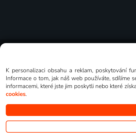
O Lepší.TV
Novinky
Recenze
Obcho
K personalizaci obsahu a reklam, poskytování fu
Informace o tom, jak náš web používáte, sdílíme s
informacemi, které jste jim poskytli nebo které získ
cookies
.