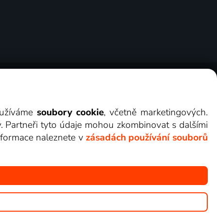
ry
Cookies
Kontakt
Darovat Lepší.TV
využíváme
soubory cookie
, včetně marketingových.
y. Partneři tyto údaje mohou zkombinovat s dalšími
 informace naleznete v
zásadách používání souborů