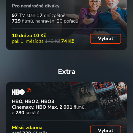
Pro nenáročné diváky
97
TV stanic
7
dní zpětně
729
filmů
nahrávání 20 pořadů
10 dní za
10 Kč
Vybrat
pak 1. měsíc za
149 Kč
74 Kč
Extra
HBO, HBO2, HBO3
Cinemaxy, HBO Max
2 001
filmů
a
280
seriálů
Měsíc zdarma
Vybrat