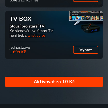
poté 229 Kč měs.
TV BOX
Slouží pro starší TV.
Ke sledování ve Smart TV
není třeba.
Zjistit více
jednorázově
Vybrat
1 899 Kč
Aktivovat za
10 Kč