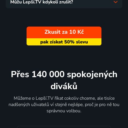
Můžu Lepší.TV kdykoli zrušit?
Zkusit za 10 Kč
Přes 140 000 spokojených
diváků
Můžeme o Lepší.TV říkat cokoliv chceme, ale tisíce
nadšených uživatelů ví stejně nejlépe, proč je pro ně tou
správnou volbou.