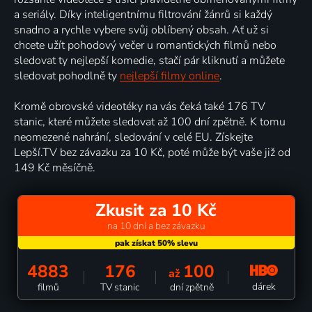
a seriály. Díky inteligentnímu filtrování žánrů si každý
snadno a rychle vybere svůj oblíbený obsah. Ať už si
chcete užít pohodový večer u romantických filmů nebo
sledovat ty nejlepší komedie, stačí pár kliknutí a můžete
sledovat pohodlně ty
nejlepší filmy online
.
Kromě obrovské videotéky na vás čeká také 176 TV
stanic, které můžete sledovat až 100 dní zpětně. K tomu
neomezené nahrání, sledování v celé EU. Získejte
Lepší.TV bez závazku za 10 Kč, poté může být vaše již od
149 Kč měsíčně.
Zkusit za 10 Kč
na 10 dní a bez závazku
4883
176
100
až
dárek
filmů
TV stanic
dní zpětně