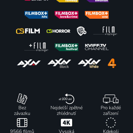
Zaujímaví
Šípková
Mercadet
O múdrej
muži
Růženka
1988 | Československo | Povídkový
pekárovej
1981 | Slovensko | Drama, Povídkový
1983 | Československo | Povídkový
žene
1975 | Česká republika | Pohádka, Povídkový
Ovčiar
Listy
Eros a
Kráľ a
Bebek
Juliane
Psyché
rozprávkár
1979 | Československo | Povídkový
1978 | Československo | Drama, Povídkový, Psychologický
1992 | Slovensko | Povídkový
1986 | Československo | Pohádka, Povídkový
Bez
Nejdelší zpětné
Pro každé
závazku
zhlédnutí
zařízení
9566 filmů
Vysoká
Kdekoli