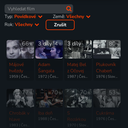
Typ:
Povídkové
Země:
Všechny
Rok:
Všechny
Zrušit
66
3 díly
74
3 díly
80
%
%
%
Májové
Adam
Matej Bel
Plukovník
hvězdy
Šangala
z Očovej
Chabert
1959 | Československo, Rusko | Válečný, Povídkový
1972 | Československo | Akční, Dobrodružný, Historický, Povídkový, Romantický
1987 | Československo | Drama, Povídkový
1976 | Slovensko | Drama, Povídkový
77
70
70
53
%
%
%
%
Chrobák v
Iba deň
S
Cukrárna
hlave
1988 | Československo | Drama, Povídkový
Rozárkou
1976 | Československo | Povídkový
1983 | Československo | Komedie, Povídkový
1970 | Slovensko | Povídkový