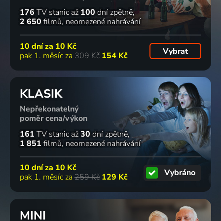
176
TV stanic
až
100
dní zpětně
2 650
filmů
neomezené nahrávání
10 dní za
10 Kč
Vybrat
pak 1. měsíc za
309 Kč
154 Kč
KLASIK
Nepřekonatelný
poměr cena/výkon
161
TV stanic
až
30
dní zpětně
1 851
filmů
neomezené nahrávání
10 dní za
10 Kč
Vybráno
pak 1. měsíc za
259 Kč
129 Kč
MINI