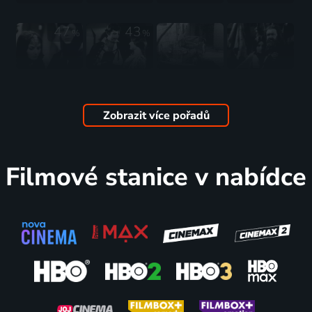
47
43
%
%
Dievča s
Ežo
Aero 30
Zlaté klasy
blankytnými
Vlkolinský
1974 | Československo | Povídkový
1977 | Slovensko | Povídkový
očami
1978 | Slovensko | Drama, Povídkový
Zobrazit více pořadů
1977 | Slovensko | Pohádka, Povídkový
Filmové stanice v nabídce
Hurá na
Infantkine
Niť života
Život je
pohádky
narodeniny
1990 | Slovensko | Romantický, Povídkový
sen
2019 | Česká republika, Slovensko | Animovaný, Povídkový
1991 | Slovensko | Drama, Povídkový
1979 | Slovensko | Drama, Povídkový