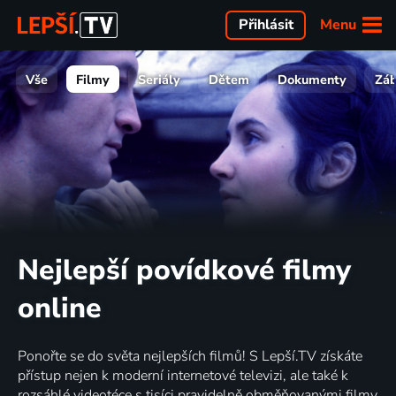
Menu
Přihlásit
Vše
Filmy
Seriály
Dětem
Dokumenty
Zá
Nejlepší povídkové filmy
online
Ponořte se do světa nejlepších filmů! S Lepší.TV získáte
přístup nejen k moderní internetové televizi, ale také k
rozsáhlé videotéce s tisíci pravidelně obměňovanými filmy