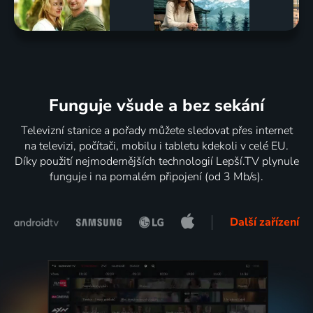
Sandokan
Na Stojáka
Detektiv
Četnícke
2025 | Itálie, Francie | Akční, Dobrodružný, Drama
2004 | Česká republika | Komedie
Endeavour
humoresky
Morse
2000-2007 | Česká republika | Krimi, Komedie
2020-2021 | Velká Británie | Thriller, Drama, Krimi, Mysteriózní
5 dílů
60
21 dílů
75
5 dílů
61
11 dílů
76
%
%
%
%
Funguje všude a bez sekání
Televizní stanice a pořady můžete sledovat přes internet
Neviditeľní
Moucha
Rodáci
Profil
na televizi, počítači, mobilu i tabletu kdekoli v celé EU.
2014 | Česká republika | Fantasy, Dobrodružný, Komedie, Rodinný
Loyd
1988 | Československo | Historický, Drama, Válečný
zločinu
Díky použití nejmodernějších technologií Lepší.TV plynule
2023 | Kanada, Austrálie, Německo, Francie | Animovaný, Dobrodružný, Fantasy, Horor, Komedie, Rodinný
2009-2016 | Francie | Krimi, Thriller
funguje i na pomalém připojení (od 3 Mb/s).
Další zařízení