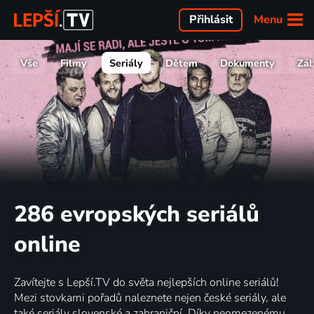
Menu
Přihlásit
Vše
Filmy
Seriály
Dětem
Dokumenty
Zá
286 evropských seriálů
online
Zavítejte s Lepší.TV do světa nejlepších online seriálů!
Mezi stovkami pořadů naleznete nejen české seriály, ale
také seriály slovenské a zahraniční. Díky neomezenému