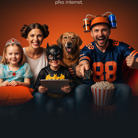
přes internet.
Doktor z
Inga
Detektívi
Komisár
hor
Lindström
zo severu
Montalbano
1992-1998 | Německo | Drama
2007-2014 | Německo | Romantický, Drama
2014-2022 | Německo | Krimi, Komedie, Mysteriózní, Thriller
2005-2016 | Itálie | Krimi, Drama, Mysteriózní
16 dílů
67
16 dílů
55
13 dílů
42
30 dílů
71
%
%
%
%
Don
Poldové v
První
Capri
Matteo
akci
oddělení
2006-2010 | Itálie | Thriller, Drama, Komedie, Romantický
2000-2011 | Itálie | Krimi, Drama, Komedie, Mysteriózní, Thriller
2016 | Slovensko | Krimi, Drama, Thriller
2009 | Slovensko | Krimi
10 dílů
61
30 dílů
82
10 dílů
80
36 dílů
76
%
%
%
%
Dynastie
Astrid a
Profesionáli
Rodiče
Nováku
Raphaëlle
1977-1978 | Velká Británie | Akční, Komedie, Krimi
2020-2023 | Velká Británie | Drama, Komedie
1982 | Československo | Komedie
2019-2022 | Francie, Belgie, Švýcarsko | Krimi, Drama, Thriller