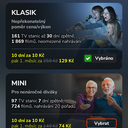
2022 | Česká republika | Drama, Rodinný
zločinu
1994-2002 | Francie, Belgie, Švýcarsko | Drama, Krimi, Mysteriózní
růžové
Ostrava
zahradě
KLASIK
2020 | Česká republika | Krimi, Drama
2006-2007 | Česká republika | Romantický, Drama, Komedie
Nepřekonatelný
6 dílů
79
16 dílů
79
15 dílů
83
3 díly
79
%
%
%
%
poměr cena/výkon
161
TV stanic
až
30
dní zpětně
1 869
filmů
neomezené nahrávání
Slečna
Četnické
Komisař
Chalupáři
Marplová
humoresky
Montalbano
1975 | Československo | Komedie
10 dní za
10 Kč
Vybráno
2004-2013 | Velká Británie | Krimi, Drama, Mysteriózní, Povídkový, Válečný
2000-2007 | Česká republika | Krimi, Komedie
1999-2013 | Itálie | Krimi, Drama, Mysteriózní
pak 1. měsíc za
259 Kč
129 Kč
18 dílů
67
12 dílů
66
4 díly
62
6 dílů
62
%
%
%
%
MINI
Pro nenáročné diváky
Záchranáři
Slub
Území
Specialisté
z hor
2025 | Slovensko | Rodinný, Komedie
bílých
2017 | Česká republika | Krimi, Thriller
97
TV stanic
7
dní zpětně
724
filmů
nahrávání 20 pořadů
2009-2019 | Německo | Dobrodružný, Akční, Drama, Rodinný
králů
1991 | Československo, Německo | Akční, Dobrodružný, Krimi, Rodinný
10 dní za
10 Kč
2 díly
82
4 díly
46
58
29 dílů
76
Vybrat
%
%
%
%
pak 1. měsíc za
149 Kč
74 Kč