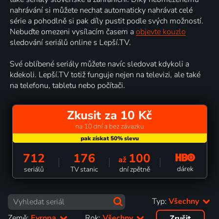
nahrávání si můžete nechat automaticky nahrávat celé
série a pohodlně si pak díly pustit podle svých možností.
Nebuďte omezeni vysílacím časem a
objevte kouzlo
sledování seriálů online s Lepší.TV.
Své oblíbené seriály můžete navíc sledovat kdykoli a
kdekoli. Lepší.TV totiž funguje nejen na televizi, ale také
na telefonu, tabletu nebo počítači.
Zkusit za 10 Kč
na 10 dní a bez závazku
712
176
100
až
dárek
seriálů
TV stanic
dní zpětně
Typ:
Všechny
Země:
Evropa
Rok:
Všechny
Zrušit