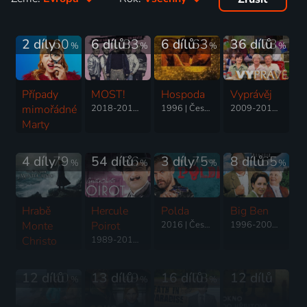
2 díly
60
6 dílů
83
6 dílů
63
36 dílů
73
%
%
%
%
Případy
MOST!
Hospoda
Vyprávěj
mimořádné
2018-2019 | Česká republika | Drama, Komedie
1996 | Česká republika | Komedie
2009-2012 | Česká republika | Drama, Komedie, Rodinný
Marty
2022 | Česká republika | Komedie, Krimi
4 díly
79
54 dílů
86
3 díly
75
8 dílů
65
%
%
%
%
Hrabě
Hercule
Polda
Big Ben
Monte
Poirot
2016 | Česká republika | Krimi
1996-2008 | Německo | Krimi, Komedie
Christo
1989-2014 | Velká Británie | Thriller, Drama, Krimi, Mysteriózní, Rodinný
2024 | Francie, Itálie | Dobrodružný, Drama
12 dílů
40
13 dílů
49
16 dílů
78
12 dílů
%
%
%