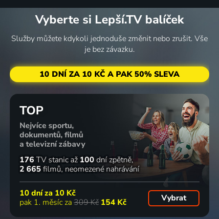
67
15 dílů
65
2 díly
60
5 dílů
58
%
%
%
%
Vyberte si Lepší.TV balíček
Služby můžete kdykoli jednoduše změnit nebo zrušit. Vše
Mordparta
Návrat
Policie
Ohnivý
je bez závazku.
2016 | Česká republika | Thriller, Drama, Krimi
komisaře
Modrava
kuře
Rexe
2015-2019 | Česká republika | Krimi
2017-2018 | Česká republika | Vaření, Komedie
10 DNÍ ZA 10 KČ A PAK 50% SLEVA
2008-2009 | Itálie | Krimi, Drama
10 dílů
75
11 dílů
82
15 dílů
63
8 dílů
33
%
%
%
%
TOP
Nejvíce sportu,
Zdravotní
Zločiny z
Kobra 11
Ošklivka
dokumentů, filmů
škola
vřesovišť
1996-2016 | Německo | Akční, Dobrodružný, Drama, Krimi, Thriller
Katka
a televizní zábavy
2018 | Dánsko | Drama, Historický, Rodinný
2011-2025 | Velká Británie | Krimi, Drama, Mysteriózní
2008 | Česká republika | Romantický, Drama, Komedie
176
TV stanic
až
100
dní zpětně
2 665
filmů
neomezené nahrávání
16 dílů
66
5 dílů
67
6 dílů
79
16 dílů
16
%
%
%
%
10 dní za
10 Kč
Vybrat
pak 1. měsíc za
309 Kč
154 Kč
Zoo
Místo
Maigret
Ordinace v