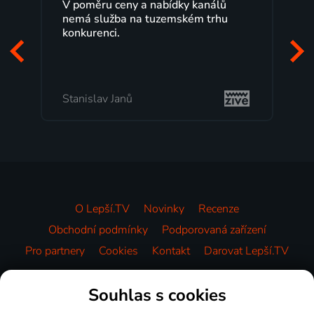
 poměru ceny a nabídky kanálů
Lepší.TV sleduji
emá služba na tuzemském trhu
maximální spok
nkurenci.
programů a ne
začátek program
mi vyhovuje.
anislav Janů
Milada Tomešo
O Lepší.TV
Novinky
Recenze
Obchodní podmínky
Podporovaná zařízení
Pro partnery
Cookies
Kontakt
Darovat Lepší.TV
Videotéka
Souhlas s cookies