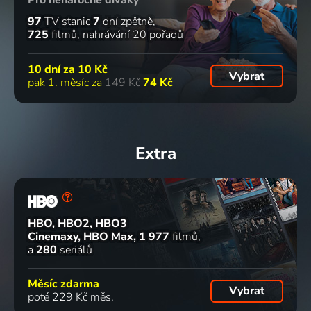
97
TV stanic
7
dní zpětně
725
filmů
nahrávání 20 pořadů
10 dní za
10 Kč
Vybrat
pak 1. měsíc za
149 Kč
74 Kč
Extra
HBO, HBO2, HBO3
Cinemaxy, HBO Max
1 977
filmů
a
280
seriálů
Měsíc zdarma
Vybrat
poté 229 Kč měs.