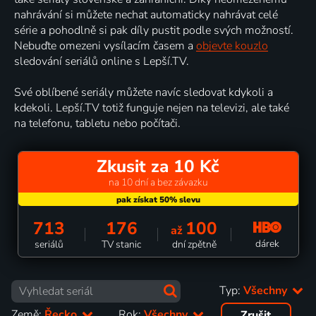
nahrávání si můžete nechat automaticky nahrávat celé
série a pohodlně si pak díly pustit podle svých možností.
Nebuďte omezeni vysílacím časem a
objevte kouzlo
sledování seriálů online s Lepší.TV.
Své oblíbené seriály můžete navíc sledovat kdykoli a
kdekoli. Lepší.TV totiž funguje nejen na televizi, ale také
na telefonu, tabletu nebo počítači.
Zkusit za 10 Kč
na 10 dní a bez závazku
713
176
100
až
dárek
seriálů
TV stanic
dní zpětně
Typ:
Všechny
Země:
Řecko
Rok:
Všechny
Zrušit