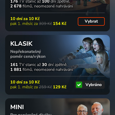
176
TV stanic
až
100
dní zpětně
2 678
filmů
neomezené nahrávání
10 dní za
10 Kč
Vybrat
pak 1. měsíc za
309 Kč
154 Kč
KLASIK
Nepřekonatelný
poměr cena/výkon
161
TV stanic
až
30
dní zpětně
1 881
filmů
neomezené nahrávání
10 dní za
10 Kč
Vybráno
pak 1. měsíc za
259 Kč
129 Kč
MINI
Pro nenáročné diváky