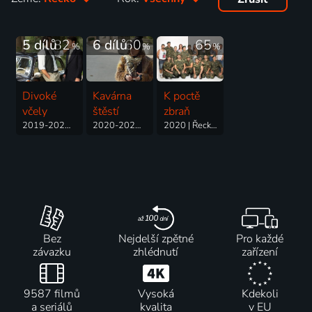
5 dílů
82
6 dílů
60
65
%
%
%
Divoké
Kavárna
K poctě
včely
štěstí
zbraň
2019-2020 | Řecko | Krimi, Drama, Romantický, Thriller
2020-2021 | Řecko | Romantický, Komedie
2020 | Řecko | Komedie
Bez
Nejdelší zpětné
Pro každé
závazku
zhlédnutí
zařízení
9587 filmů
Vysoká
Kdekoli
a seriálů
kvalita
v EU