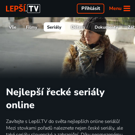
Menu
Přihlásit
Vše
Filmy
Seriály
Dětem
Dokumenty
Zá
Nejlepší řecké seriály
online
Zavítejte s Lepší.TV do světa nejlepších online seriálů!
Mezi stovkami pořadů naleznete nejen české seriály, ale
také seriály slovenské a zahraniční. Díky neomezenému