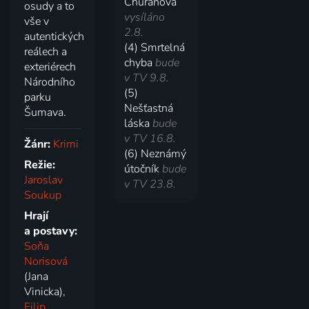
Churáňova
osudy a to
vysíláno
vše v
2.8.
autentických
(4) Smrtelná
reálech a
chyba
bude
exteriérech
v TV 9.8.
Národního
(5)
parku
Nešťastná
Šumava.
láska
bude
v TV 16.8.
Žánr:
Krimi
(6) Neznámý
Režie:
útočník
bude
Jaroslav
v TV 23.8.
Soukup
Hrají
a postavy:
Soňa
Norisová
(Jana
Vinicka),
Filip