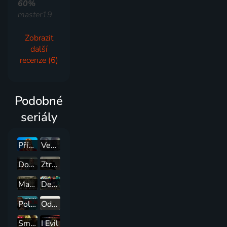
60%
master19
Zobrazit
další
recenze (6)
Podobné
seriály
Případy mimořádné Marty
Vedlejší produkt
Docent
Ztracená brána
Mansions and Murders
Detective Diaries
Polda
Odznak Vysočina
Smrtelná tajemství I: Mise
I Evil