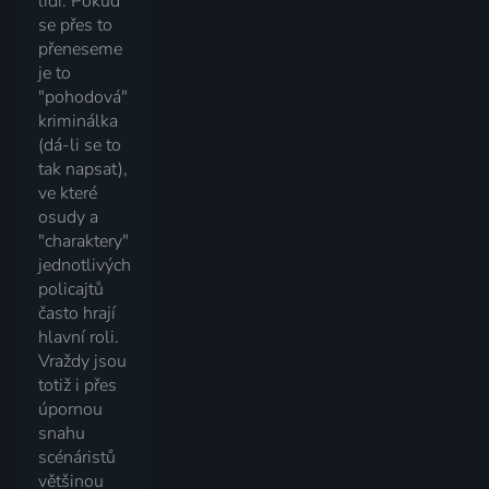
lidí. Pokud
se přes to
přeneseme
je to
"pohodová"
kriminálka
(dá-li se to
tak napsat),
ve které
osudy a
"charaktery"
jednotlivých
policajtů
často hrají
hlavní roli.
Vraždy jsou
totiž i přes
úpornou
snahu
scénáristů
většinou