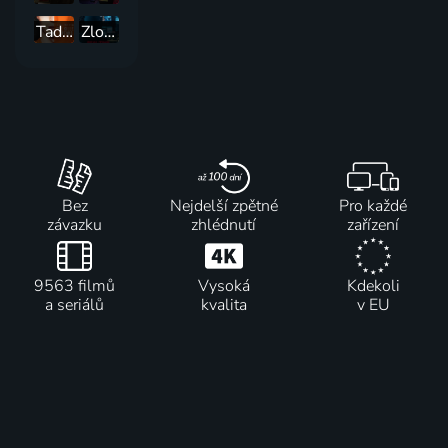
Tady žije ďábel: Vrazi promlouvají
Zločiny v reálném čase
Bez
Nejdelší zpětné
Pro každé
závazku
zhlédnutí
zařízení
9563 filmů
Vysoká
Kdekoli
a seriálů
kvalita
v EU