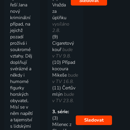
Sledovat
řeší Jana
Vražda
nový
za
kriminální
úplňku
případ, na
vysíláno
jejichž
2.8.
pozadí
(9)
prožívá i
Cigaretový
soukromé
kouř
bude
vztahy. Děj
v TV 9.8.
doplňují
(10) Případ
svérázné a
kocoura
někdy i
Mikeše
bude
humorné
v TV 16.8.
figurky
(11) Čertův
horských
mlýn
bude
obyvatel.
v TV 23.8.
Mísí se v
3. série:
něm napětí
(3)
a tajemství
Sledovat
Milenec z
s lidskými