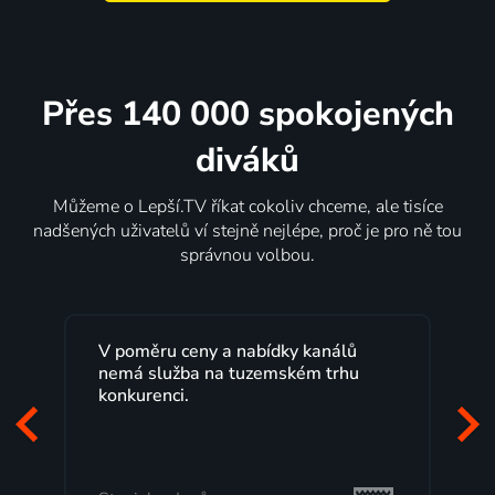
Přes 140 000 spokojených
diváků
Můžeme o Lepší.TV říkat cokoliv chceme, ale tisíce
nadšených uživatelů ví stejně nejlépe, proč je pro ně tou
správnou volbou.
Lepší.TV sleduji už několik let s
maximální spokojeností. Velký výběr
programů a nemuset běžet k TV na
začátek programu, to je přesně to, co
mi vyhovuje.