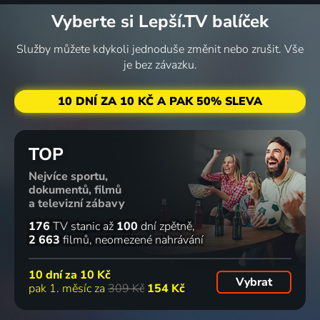
Vyberte si Lepší.TV balíček
Služby můžete kdykoli jednoduše změnit nebo zrušit. Vše
je bez závazku.
10 DNÍ ZA 10 KČ A PAK 50% SLEVA
TOP
Nejvíce sportu,
dokumentů, filmů
a televizní zábavy
176
TV stanic
až
100
dní zpětně
2 663
filmů
neomezené nahrávání
10 dní za
10 Kč
Vybrat
pak 1. měsíc za
309 Kč
154 Kč