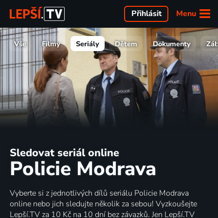
Menu
Přihlásit
Vše
Filmy
Seriály
Dětem
Dokumenty
Zá
Sledovat seriál online
Policie Modrava
Vyberte si z jednotlivých dílů seriálu Policie Modrava
online nebo jich sledujte několik za sebou! Vyzkoušejte
Lepší.TV za 10 Kč na 10 dní bez závazků. Jen Lepší.TV