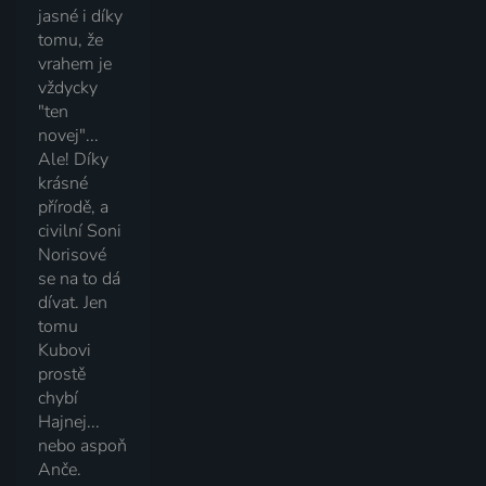
jasné i díky
tomu, že
vrahem je
vždycky
"ten
novej"...
Ale! Díky
krásné
přírodě, a
civilní Soni
Norisové
se na to dá
dívat. Jen
tomu
Kubovi
prostě
chybí
Hajnej...
nebo aspoň
Anče.