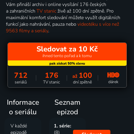
Vám přináší archiv i online vysílání 176 českých
a zahraničních
TV stanic
živě až 100 dní zpětně. Pro
maximální komfort sledování můžete využít digitálních
funkcí jako nahrávání, pauza nebo
videotéku s více než
9563 filmy a seriály
.
Sledovat za 10 Kč
ihned tento pořad a k tomu
712
176
100
až
dárek
seriálů
TV stanic
dní zpětně
Informace
Seznam
o seriálu
epizod
V každé
1. série:
epizodě
(8)