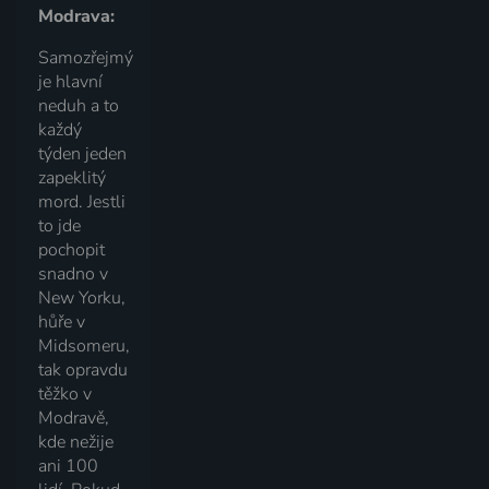
Modrava:
Samozřejmý
je hlavní
neduh a to
každý
týden jeden
zapeklitý
mord. Jestli
to jde
pochopit
snadno v
New Yorku,
hůře v
Midsomeru,
tak opravdu
těžko v
Modravě,
kde nežije
ani 100