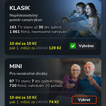
KLASIK
Nepřekonatelný
poměr cena/výkon
161
TV stanic
až
30
dní zpětně
1 861
filmů
neomezené nahrávání
10 dní za
10 Kč
Vybráno
pak 1. měsíc za
259 Kč
129 Kč
MINI
Pro nenáročné diváky
97
TV stanic
7
dní zpětně
720
filmů
nahrávání 20 pořadů
10 dní za
10 Kč
Vybrat
pak 1. měsíc za
149 Kč
74 Kč