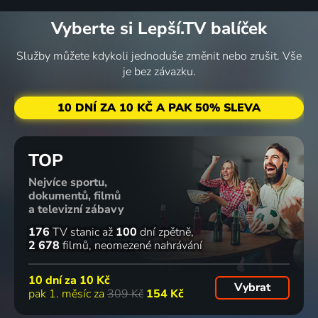
Vyberte si Lepší.TV balíček
Služby můžete kdykoli jednoduše změnit nebo zrušit. Vše
je bez závazku.
10 DNÍ ZA 10 KČ A PAK 50% SLEVA
TOP
Nejvíce sportu,
dokumentů, filmů
a televizní zábavy
176
TV stanic
až
100
dní zpětně
2 678
filmů
neomezené nahrávání
10 dní za
10 Kč
Vybrat
pak 1. měsíc za
309 Kč
154 Kč