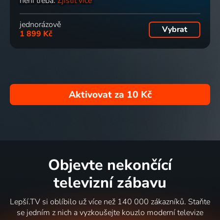
není třeba.
Zjistit více
jednorázově
Vybrat
1 899 Kč
Aktivovat za
10 Kč
Objevte nekončící
televizní zábavu
Lepší.TV si oblíbilo už více než 140 000 zákazníků. Staňte
se jedním z nich a vyzkoušejte kouzlo moderní televize