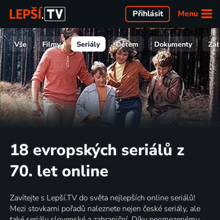
Menu
Přihlásit
Vše
Filmy
Seriály
Dětem
Dokumenty
Zá
18 evropských seriálů z
70. let online
Zavítejte s Lepší.TV do světa nejlepších online seriálů!
Mezi stovkami pořadů naleznete nejen české seriály, ale
také seriály slovenské a zahraniční. Díky neomezenému