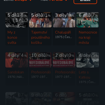
5 dílů
68
5 dílů
81
3 díly
79
6 dílů
77
%
%
%
%
My z
Tajemství
Chalupáři
Nemocnice
konce
proutěného
1975 | Československo | Komedie
na kraji
světa
košíku
města
1975 | Československo | Komedie
1977 | Československo | Rodinný
1978 | Československo | Drama, Psychologický
4 díly
74
10 dílů
80
2 díly
80
4 díly
65
%
%
%
%
Sandokan
Profesionáli
Profesionálové
Leto s
1976 | Itálie, Francie, Německo, Velká Británie | Thriller, Dobrodružný, Drama
1977-1978 | Velká Británie | Akční, Komedie, Krimi
1977-1978 | Velká Británie | Akční, Komedie, Krimi
Katkou
1975 | Československo | Rodinný
87
9 dílů
66
6 dílů
5 dílů
80
%
%
%