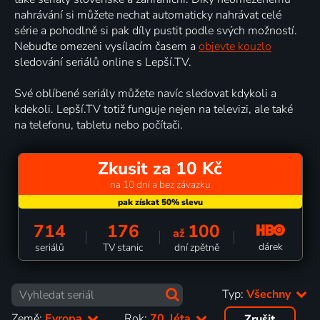
nahrávání si můžete nechat automaticky nahrávat celé
série a pohodlně si pak díly pustit podle svých možností.
Nebuďte omezeni vysílacím časem a
objevte kouzlo
sledování seriálů online s Lepší.TV.
Své oblíbené seriály můžete navíc sledovat kdykoli a
kdekoli. Lepší.TV totiž funguje nejen na televizi, ale také
na telefonu, tabletu nebo počítači.
Zkusit za 10 Kč
na 10 dní a bez závazku
714
176
100
až
dárek
seriálů
TV stanic
dní zpětně
Typ:
Všechny
Země:
Evropa
Rok:
70. léta
Zrušit