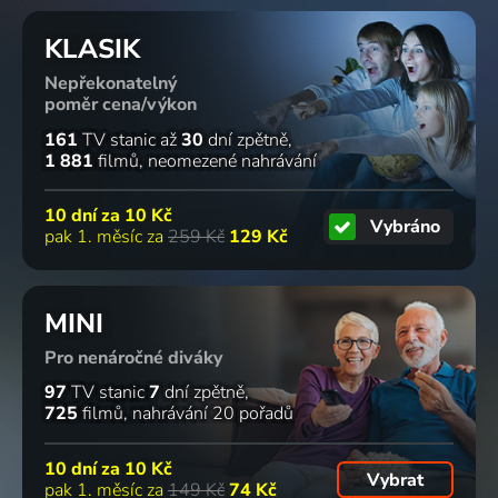
KLASIK
Nepřekonatelný
poměr cena/výkon
161
TV stanic
až
30
dní zpětně
1 881
filmů
neomezené nahrávání
10 dní za
10 Kč
Vybráno
pak 1. měsíc za
259 Kč
129 Kč
MINI
Pro nenáročné diváky
97
TV stanic
7
dní zpětně
725
filmů
nahrávání 20 pořadů
10 dní za
10 Kč
Vybrat
pak 1. měsíc za
149 Kč
74 Kč