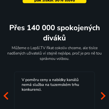
Přes 140 000 spokojených
diváků
Můžeme o Lepší.TV říkat cokoliv chceme, ale tisíce
nadšených uživatelů ví stejně nejlépe, proč je pro ně tou
správnou volbou.
V poměru ceny a nabídky kanálů
Lepší.TV sl
nemá služba na tuzemském trhu
maximální 
konkurenci.
programů 
začátek pr
mi vyhovuj