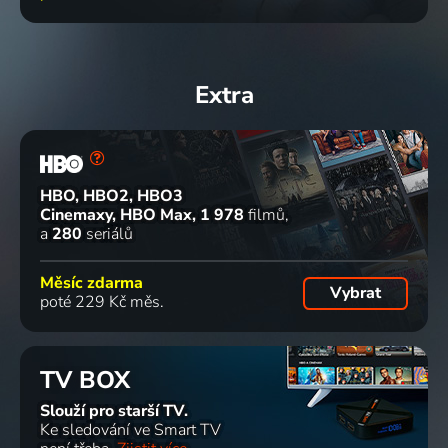
Extra
HBO, HBO2, HBO3
Cinemaxy, HBO Max
1 978
filmů
a
280
seriálů
Měsíc zdarma
Vybrat
poté 229 Kč měs.
TV BOX
Slouží pro starší TV.
Ke sledování ve Smart TV