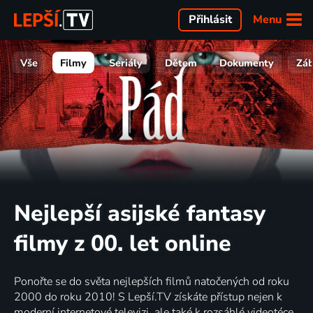
Menu
Přihlásit
Vše
Filmy
Seriály
Dětem
Dokumenty
Zá
Nejlepší asijské fantasy
filmy z 00. let online
Ponořte se do světa nejlepších filmů natočených od roku
2000 do roku 2010! S Lepší.TV získáte přístup nejen k
moderní internetové televizi, ale také k rozsáhlé videotéce