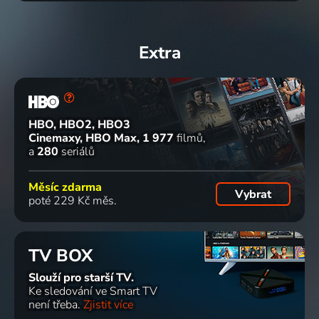
Extra
HBO, HBO2, HBO3
Cinemaxy, HBO Max
1 977
filmů
a
280
seriálů
Měsíc zdarma
Vybrat
poté 229 Kč měs.
TV BOX
Slouží pro starší TV.
Ke sledování ve Smart TV
není třeba.
Zjistit více