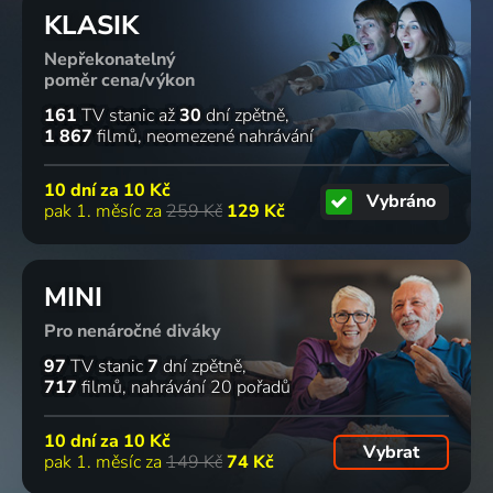
KLASIK
Nepřekonatelný
poměr cena/výkon
161
TV stanic
až
30
dní zpětně
1 867
filmů
neomezené nahrávání
10 dní za
10 Kč
Vybráno
pak 1. měsíc za
259 Kč
129 Kč
MINI
Pro nenáročné diváky
97
TV stanic
7
dní zpětně
717
filmů
nahrávání 20 pořadů
10 dní za
10 Kč
Vybrat
pak 1. měsíc za
149 Kč
74 Kč