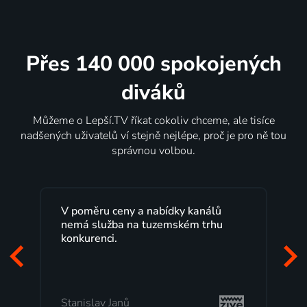
Přes 140 000 spokojených
diváků
Můžeme o Lepší.TV říkat cokoliv chceme, ale tisíce
nadšených uživatelů ví stejně nejlépe, proč je pro ně tou
správnou volbou.
análů
Lepší.TV sleduji už několik let s
 trhu
maximální spokojeností. Velký výběr
programů a nemuset běžet k TV na
začátek programu, to je přesně to, co
mi vyhovuje.
Milada Tomešová