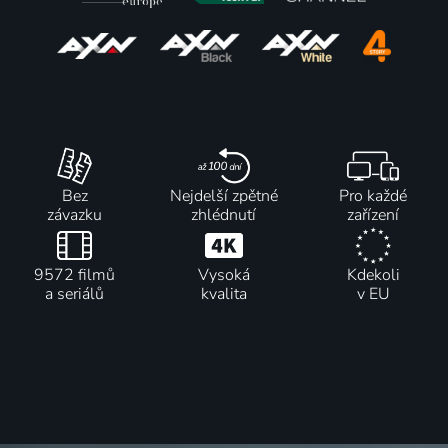
Bez
Nejdelší zpětné
Pro každé
závazku
zhlédnutí
zařízení
9572 filmů
Vysoká
Kdekoli
a seriálů
kvalita
v EU