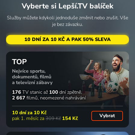
Vyberte si Lepší.TV balíček
Služby můžete kdykoli jednoduše změnit nebo zrušit. Vše
je bez závazku.
10 DNÍ ZA 10 KČ A PAK 50% SLEVA
TOP
Nejvíce sportu,
dokumentů, filmů
a televizní zábavy
176
TV stanic
až
100
dní zpětně
2 667
filmů
neomezené nahrávání
10 dní za
10 Kč
Vybrat
pak 1. měsíc za
309 Kč
154 Kč