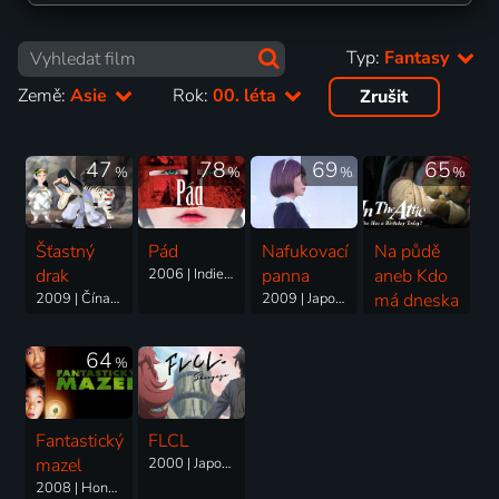
Typ:
Fantasy
Země:
Asie
Rok:
00. léta
Zrušit
47
78
69
65
%
%
%
%
Šťastný
Pád
Nafukovací
Na půdě
drak
2006 | Indie, Velká Británie, USA | Drama, Dobrodružný, Fantasy
panna
aneb Kdo
2009 | Čína | Animovaný, Dobrodružný, Fantasy, Rodinný
2009 | Japonsko | Drama, Fantasy, Romantický
má dneska
narozeniny?
2009 | Francie, Česká republika, Slovensko, Japonsko, USA | Animovaný, Fantasy, Pohádka, Rodinný, Thriller
64
%
Fantastický
FLCL
mazel
2000 | Japonsko | Animovaný, Fantasy, Komedie, Science Fiction
2008 | Hong Kong | Komedie, Fantasy, Science Fiction