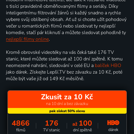
s tisíci pravidelně obměňovanými filmy a seriály. Díky
inteligentnímu filtrování žánrů si každý snadno a rychle
vybere svůj oblíbený obsah. Ať už si chcete užít pohodový
večer u romantických filmů nebo sledovat ty nejlepší
komedie, stačí pár kliknutí a můžete sledovat pohodlně ty
nejlepší filmy online
.
Kromě obrovské videotéky na vás čeká také 176 TV
stanic, které můžete sledovat až 100 dní zpětně. K tomu
neomezené nahrání, sledování v celé EU a
balíček HBO
jako dárek. Získejte Lepší.TV bez závazku za 10 Kč, poté
může být vaše již od 149 Kč měsíčně.
Zkusit za 10 Kč
na 10 dní a bez závazku
4866
176
100
až
dárek
filmů
TV stanic
dní zpětně