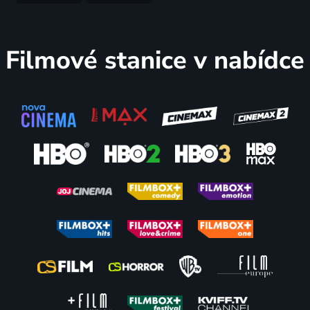
císaře
2008 | Německo, Kanada, USA | Akční, Dobrodružný, Fantasy, Thriller
Filmové stanice v nabídce