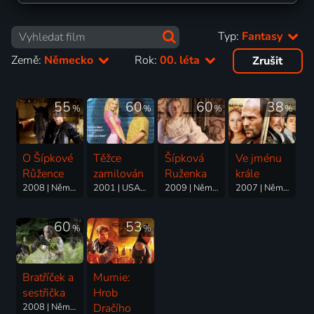
Typ:
Fantasy
Země:
Německo
Rok:
00. léta
Zrušit
55
60
60
38
%
%
%
%
O Šípkové
Těžce
Šípková
Ve jménu
Růžence
zamilován
Ruženka
krále
2008 | Německo | Pohádka, Fantasy, Rodinný
2001 | USA, Německo | Komedie, Drama, Fantasy, Romantický
2009 | Německo | Pohádka, Fantasy, Rodinný
2007 | Německo, Kanada, USA | Drama, Akční, Dobrodružný, Fantasy
60
53
%
%
Bratříček a
Mumie:
sestřička
Hrob
2008 | Německo | Fantasy, Dobrodružný, Pohádka, Rodinný, Romantický
Dračího