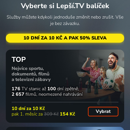
Vyberte si Lepší.TV balíček
Služby můžete kdykoli jednoduše změnit nebo zrušit. Vše
je bez závazku.
10 DNÍ ZA 10 KČ A PAK 50% SLEVA
TOP
Nejvíce sportu,
dokumentů, filmů
a televizní zábavy
176
TV stanic
až
100
dní zpětně
2 657
filmů
neomezené nahrávání
10 dní za
10 Kč
Vybrat
pak 1. měsíc za
309 Kč
154 Kč