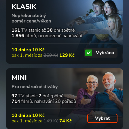
KLASIK
Nepřekonatelný
poměr cena/výkon
161
TV stanic
až
30
dní zpětně
1 856
filmů
neomezené nahrávání
10 dní za
10 Kč
Vybráno
pak 1. měsíc za
259 Kč
129 Kč
MINI
Pro nenáročné diváky
97
TV stanic
7
dní zpětně
714
filmů
nahrávání 20 pořadů
10 dní za
10 Kč
Vybrat
pak 1. měsíc za
149 Kč
74 Kč