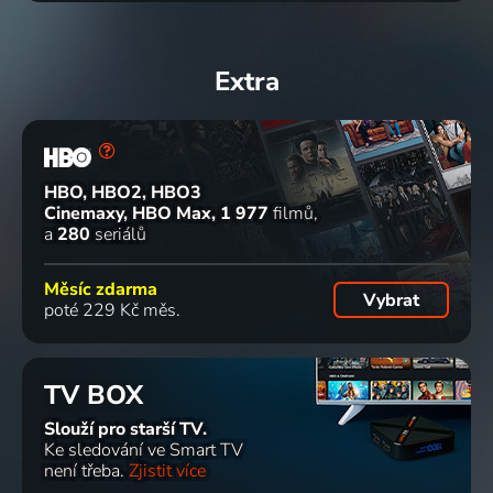
Extra
HBO, HBO2, HBO3
Cinemaxy, HBO Max
1 977
filmů
a
280
seriálů
Měsíc zdarma
Vybrat
poté 229 Kč měs.
TV BOX
Slouží pro starší TV.
Ke sledování ve Smart TV
není třeba.
Zjistit více