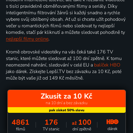
s tisíci pravidelně obměňovanými filmy a seriály. Díky
inteligentnímu filtrování žánrů si každý snadno a rychle
vybere svůj oblíbený obsah. Ať už si chcete užít pohodový
večer u romantických filmů nebo sledovat ty nejlepší
komedie, stačí pár kliknutí a můžete sledovat pohodlně ty
nejlepší filmy online
.
Kromě obrovské videotéky na vás čeká také 176 TV
stanic, které můžete sledovat až 100 dní zpětně. K tomu
neomezené nahrání, sledování v celé EU a
balíček HBO
jako dárek. Získejte Lepší.TV bez závazku za 10 Kč, poté
může být vaše již od 149 Kč měsíčně.
Zkusit za 10 Kč
na 10 dní a bez závazku
4861
176
100
až
dárek
filmů
TV stanic
dní zpětně