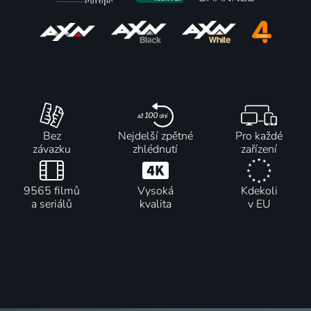
Bez
Nejdelší zpětné
Pro každé
závazku
zhlédnutí
zařízení
9565 filmů
Vysoká
Kdekoli
a seriálů
kvalita
v EU