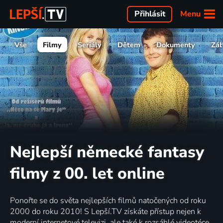
Menu
Přihlásit
Vše
Filmy
Seriály
Dětem
Dokumenty
Zá
Nejlepší německé fantasy
filmy z 00. let online
Ponořte se do světa nejlepších filmů natočených od roku
2000 do roku 2010! S Lepší.TV získáte přístup nejen k
moderní internetové televizi, ale také k rozsáhlé videotéce