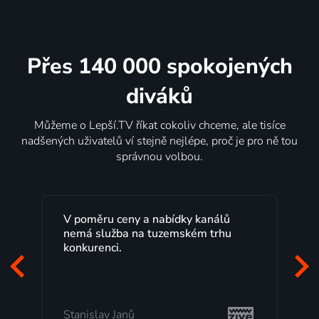
Přes 140 000 spokojených
diváků
Můžeme o Lepší.TV říkat cokoliv chceme, ale tisíce
nadšených uživatelů ví stejně nejlépe, proč je pro ně tou
správnou volbou.
eny a nabídky kanálů
Lepší.TV sleduji už několi
a na tuzemském trhu
maximální spokojeností.
programů a nemuset běž
začátek programu, to je 
mi vyhovuje.
anů
Milada Tomešová