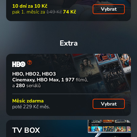
10 dní za
10 Kč
Vybrat
pak 1. měsíc za
149 Kč
74 Kč
Extra
HBO, HBO2, HBO3
Cinemaxy, HBO Max
1 977
filmů
a
280
seriálů
Měsíc zdarma
Vybrat
poté 229 Kč měs.
TV BOX