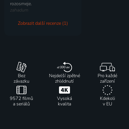
rozosmeje.
zahadum
Zobrazit další recenze (1)
Bez
Nejdelší zpětné
Pro každé
závazku
zhlédnutí
zařízení
9572 filmů
Vysoká
Kdekoli
a seriálů
kvalita
v EU