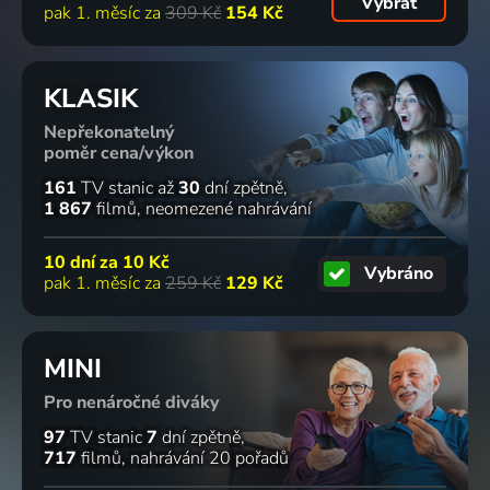
Vybrat
pak 1. měsíc za
309 Kč
154 Kč
KLASIK
Nepřekonatelný
poměr cena/výkon
161
TV stanic
až
30
dní zpětně
1 867
filmů
neomezené nahrávání
10 dní za
10 Kč
Vybráno
pak 1. měsíc za
259 Kč
129 Kč
MINI
Pro nenáročné diváky
97
TV stanic
7
dní zpětně
717
filmů
nahrávání 20 pořadů