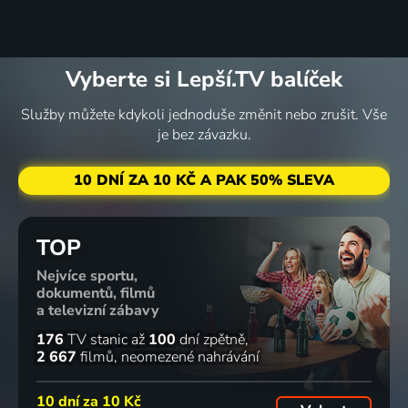
Vyberte si Lepší.TV balíček
Služby můžete kdykoli jednoduše změnit nebo zrušit. Vše
je bez závazku.
10 DNÍ ZA 10 KČ A PAK 50% SLEVA
TOP
Nejvíce sportu,
dokumentů, filmů
a televizní zábavy
176
TV stanic
až
100
dní zpětně
2 667
filmů
neomezené nahrávání
10 dní za
10 Kč