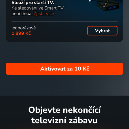
Slouží pro starší TV.
Ke sledování ve Smart TV
není třeba.
Zjistit více
jednorázově
Vybrat
1 899 Kč
Aktivovat za
10 Kč
Objevte nekončící
televizní zábavu