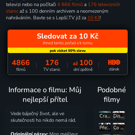
televizi nebo na počítači
4 866 filmů
a
176 televizních
stanic
až s 100 denním archivem a neomezeným
nahráváním. Bavte se s Lepší.TV již za
10 Kč
!
Sledovat za 10 Kč
ihned tento pořad a k tomu
4866
176
100
až
dárek
filmů
TV stanic
dní zpětně
Informace o filmu: Můj
Podobné
nejlepší přítel
filmy
Vede báječný život, ale ve
Crash Test Aglaé
Disco
skutečnosti ho nikdo nemá rád.
Přeplněný byt
Co jsme komu zase udělali?
Originální název:
Mon meilleur