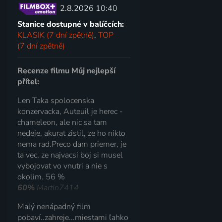
2.8.2026 10:40
Stanice dostupné v balíčcích:
KLASIK (7 dní zpětně)
,
TOP
(7 dní zpětně)
Recenze filmu Můj nejlepší
přítel:
Len Taka spolocenska
konzervacka, Auteuil je herec -
chameleon, ale nic sa tam
nedeje, akurat zistil, ze ho nikto
nema rad.Preco dam priemer, je
ta vec, ze najvacsi boj si musel
vybojovat vo vnutri a nie s
okolim. 56 %
60%
Martin7414
Malý nenápadný film
pobaví..zahreje...miestami ľahko