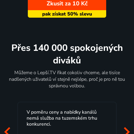
Zkusit za 10 Kč
Přes 140 000 spokojených
diváků
Můžeme o Lepší.TV říkat cokoliv chceme, ale tisíce
nadšených uživatelů ví stejně nejlépe, proč je pro ně tou
správnou volbou.
Lepší.TV sleduji už několik let s
maximální spokojeností. Velký výběr
programů a nemuset běžet k TV na
začátek programu, to je přesně to, co