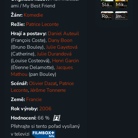
Sladký útěk
Mikrob a Gasoil
ami / My Best Friend
Žánr:
Komedie
Rodinka Beliérových
Jméno
Režie:
Patrice Leconte
Hrají a postavy:
Daniel Auteuil
(François Coste),
Dany Boon
(Bruno Bouley),
Julie Gayetová
(Catherine),
Julie Durandová
(Louise Costeová),
Henri Garcin
(Étienne Delamotte),
Jacques
Mathou
(pan Bouley)
Scénář:
Olivier Dazat
,
Patrice
Leconte
,
Jérôme Tonnerre
Země:
Francie
Rok výroby:
2006
Hodnocení:
66 %
Přehrajte si tento pořad vysílaný
v televizi