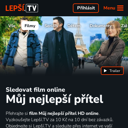
Menu
Přihlásit
Vše
Filmy
Seriály
Dětem
Dokumenty
Zá
Trailer
Sledovat film online
Můj nejlepší přítel
Přehrajte si
film Můj nejlepší přítel HD online
.
Vyzkoušejte Lepší.TV za 10 Kč na 10 dní bez závazků.
Objednejte si Lepší.TV a sledujte přes internet ve vaší