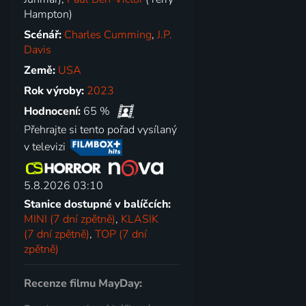
Hampton)
Scénář:
Charles Cumming
,
J.P.
Davis
Země:
USA
Rok výroby:
2023
Hodnocení:
65 %
Přehrajte si tento pořad vysílaný
v televizi
5.8.2026 03:10
Stanice dostupné v balíčcích:
MINI (7 dní zpětně)
,
KLASIK
(7 dní zpětně)
,
TOP (7 dní
zpětně)
Recenze filmu MayDay: