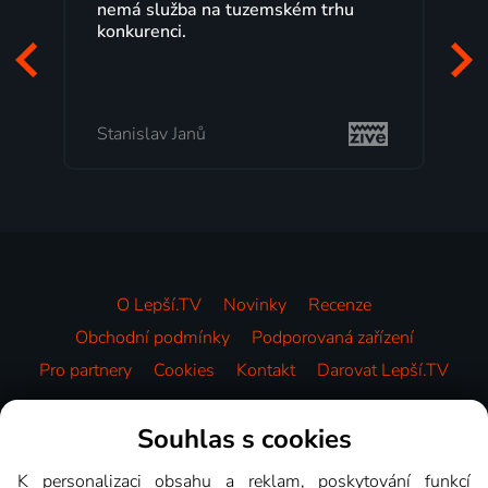
zemském trhu
maximální spokojeností. Velký v
programů a nemuset běžet k TV
začátek programu, to je přesně t
mi vyhovuje.
Milada Tomešová
O Lepší.TV
Novinky
Recenze
Obchodní podmínky
Podporovaná zařízení
Pro partnery
Cookies
Kontakt
Darovat Lepší.TV
Videotéka
Souhlas s cookies
K personalizaci obsahu a reklam, poskytování funkcí