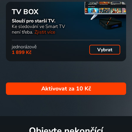
TV BOX
Slouží pro starší TV.
Ke sledování ve Smart TV
není třeba.
Zjistit více
jednorázově
Vybrat
1 899 Kč
Aktivovat za
10 Kč
Objevte nekončící