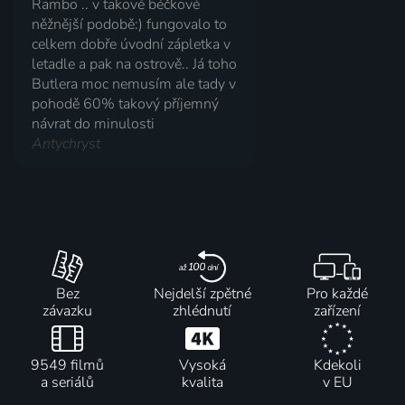
Rambo .. v takové béčkové
něžnější podobě:) fungovalo to
celkem dobře úvodní zápletka v
letadle a pak na ostrově.. Já toho
Butlera moc nemusím ale tady v
pohodě 60% takový příjemný
návrat do minulosti
Antychryst
Bez
Nejdelší zpětné
Pro každé
závazku
zhlédnutí
zařízení
9549 filmů
Vysoká
Kdekoli
a seriálů
kvalita
v EU