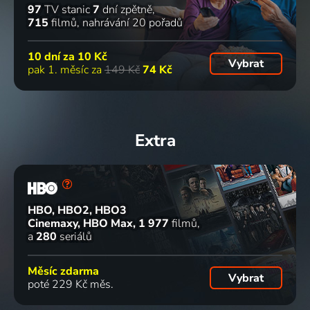
97
TV stanic
7
dní zpětně
715
filmů
nahrávání 20 pořadů
10 dní za
10 Kč
Vybrat
pak 1. měsíc za
149 Kč
74 Kč
Extra
HBO, HBO2, HBO3
Cinemaxy, HBO Max
1 977
filmů
a
280
seriálů
Měsíc zdarma
Vybrat
poté 229 Kč měs.