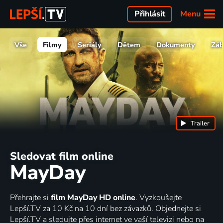
Menu
Přihlásit
Vše
Filmy
Seriály
Dětem
Dokumenty
Zá
Trailer
Sledovat film online
MayDay
Přehrajte si
film MayDay HD online
. Vyzkoušejte
Lepší.TV za 10 Kč na 10 dní bez závazků. Objednejte si
Lepší.TV a sledujte přes internet ve vaší televizi nebo na