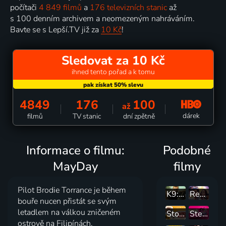
počítači
4 849 filmů
a
176 televizních stanic
až
s 100 denním archivem a neomezeným nahráváním.
Bavte se s Lepší.TV již za
10 Kč
!
Sledovat za 10 Kč
ihned tento pořad a k tomu
4849
176
100
až
dárek
filmů
TV stanic
dní zpětně
Informace o filmu:
Podobné
MayDay
filmy
Pilot Brodie Torrance je během
K9: Ocelový tesák
Ready Player One: Hra začíná
bouře nucen přistát se svým
letadlem na válkou zničeném
Stovky bobrů
Steven Universe ve filmu
ostrově na Filipínách.