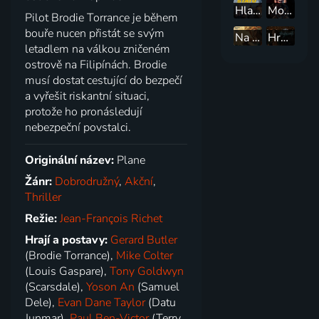
Hlavy státu
Mortal Kombat II
Pilot Brodie Torrance je během
bouře nucen přistát se svým
Na hraně smrti
Hrozba smrti
letadlem na válkou zničeném
ostrově na Filipínách. Brodie
musí dostat cestující do bezpečí
a vyřešit riskantní situaci,
protože ho pronásledují
nebezpeční povstalci.
Originální název:
Plane
Žánr:
Dobrodružný
,
Akční
,
Thriller
Režie:
Jean-François Richet
Hrají a postavy:
Gerard Butler
(Brodie Torrance),
Mike Colter
(Louis Gaspare),
Tony Goldwyn
(Scarsdale),
Yoson An
(Samuel
Dele),
Evan Dane Taylor
(Datu
Junmar),
Paul Ben-Victor
(Terry