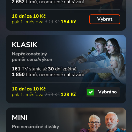
2 652
filmů
neomezené nahrávání
10 dní za
10 Kč
Vybrat
pak 1. měsíc za
309 Kč
154 Kč
KLASIK
Nepřekonatelný
poměr cena/výkon
161
TV stanic
až
30
dní zpětně
1 850
filmů
neomezené nahrávání
10 dní za
10 Kč
Vybráno
pak 1. měsíc za
259 Kč
129 Kč
MINI
Pro nenáročné diváky