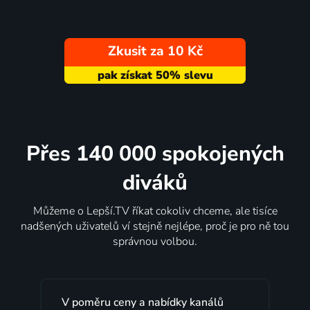
Zkusit za 10 Kč
Přes 140 000 spokojených
diváků
Můžeme o Lepší.TV říkat cokoliv chceme, ale tisíce
nadšených uživatelů ví stejně nejlépe, proč je pro ně tou
správnou volbou.
bídky kanálů
Lepší.TV sleduji už několik let s