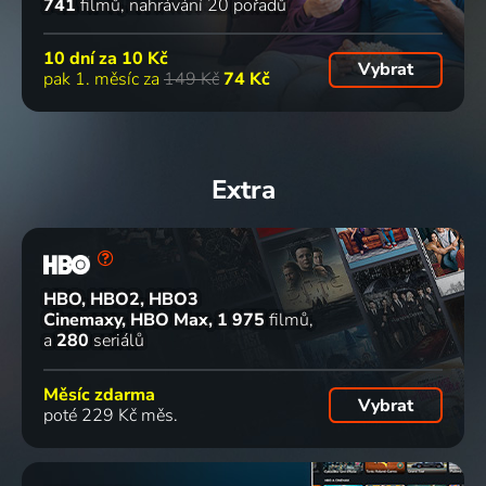
741
filmů
nahrávání 20 pořadů
10 dní za
10 Kč
Vybrat
pak 1. měsíc za
149 Kč
74 Kč
Extra
HBO, HBO2, HBO3
Cinemaxy, HBO Max
1 975
filmů
a
280
seriálů
Měsíc zdarma
Vybrat
poté 229 Kč měs.