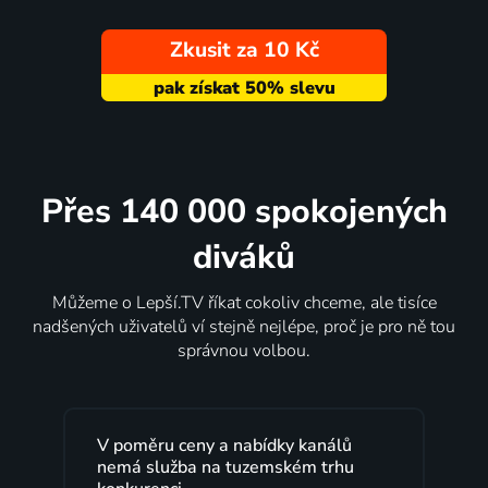
Zkusit za 10 Kč
Přes 140 000 spokojených
diváků
Můžeme o Lepší.TV říkat cokoliv chceme, ale tisíce
nadšených uživatelů ví stejně nejlépe, proč je pro ně tou
správnou volbou.
Lepší.TV sleduji už několik let s
maximální spokojeností. Velký výběr