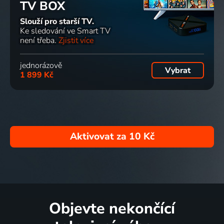
TV BOX
Slouží pro starší TV.
Ke sledování ve Smart TV
není třeba.
Zjistit více
jednorázově
Vybrat
1 899 Kč
Aktivovat za
10 Kč
Objevte nekončící