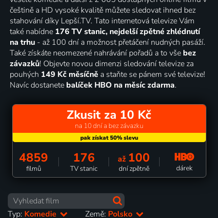
češtině a HD vysoké kvalitě můžete sledovat ihned bez
stahování díky Lepší.TV. Tato internetová televize Vám
také nabídne
176 TV stanic, nejdelší zpětné zhlédnutí
na trhu
- až 100 dní a možnost přetáčení nudných pasáží.
Také získáte neomezené nahrávání pořadů a to vše
bez
závazků
! Objevte novou dimenzi sledování televize za
pouhých
149 Kč měsíčně
a staňte se pánem své televize!
Navíc dostanete
balíček HBO na měsíc zdarma
.
Zkusit za 10 Kč
na 10 dní a bez závazku
4859
176
100
až
dárek
filmů
TV stanic
dní zpětně
Typ:
Komedie
Země:
Polsko