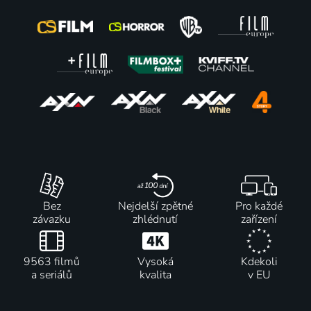
Bez
Nejdelší zpětné
Pro každé
závazku
zhlédnutí
zařízení
9563 filmů
Vysoká
Kdekoli
a seriálů
kvalita
v EU