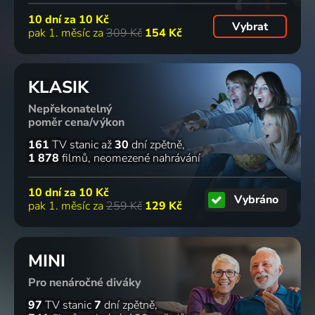
10 dní za
10 Kč
Vybrat
pak 1. měsíc za
309 Kč
154 Kč
KLASIK
Nepřekonatelný
poměr cena/výkon
161
TV stanic
až
30
dní zpětně
1 878
filmů
neomezené nahrávání
10 dní za
10 Kč
Vybráno
pak 1. měsíc za
259 Kč
129 Kč
MINI
Pro nenáročné diváky
97
TV stanic
7
dní zpětně