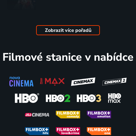
Klara
2022 | Polsko | Drama, Historický, Komedie, Životopisný
Zobrazit více pořadů
Filmové stanice v nabídce