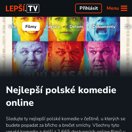
Menu
Přihlásit
Vše
Filmy
Seriály
Dětem
Dokumenty
Zá
Nejlepší polské komedie
online
Sledujte ty nejlepší polské komedie v češtině, u kterých se
budete popadat za břicho a brečet smíchy. Všechny tyto
veselé komedie a další z 2 665 dostupných online filmů v