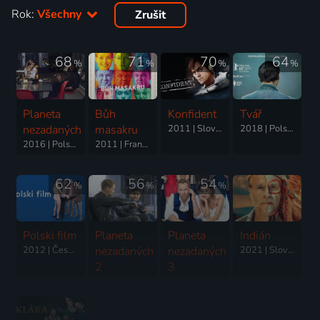
Rok:
Všechny
Zrušit
68
71
70
64
%
%
%
%
Planeta
Bůh
Konfident
Tvář
nezadaných
masakru
2011 | Slovensko, Polsko, Česká republika | Thriller, Drama, Historický, Komedie
2018 | Polsko | Drama, Komedie
2016 | Polsko | Komedie, Romantický
2011 | Francie, Německo, Polsko, Španělsko | Komedie, Drama
62
56
54
%
%
%
Polski film
Planeta
Planeta
Indián
2012 | Česká republika, Polsko | Komedie
nezadaných
nezadaných
2021 | Slovensko, Česká republika, Polsko | Komedie
2
3
2018 | Polsko | Romantický, Komedie
2019 | Polsko | Komedie, Romantický