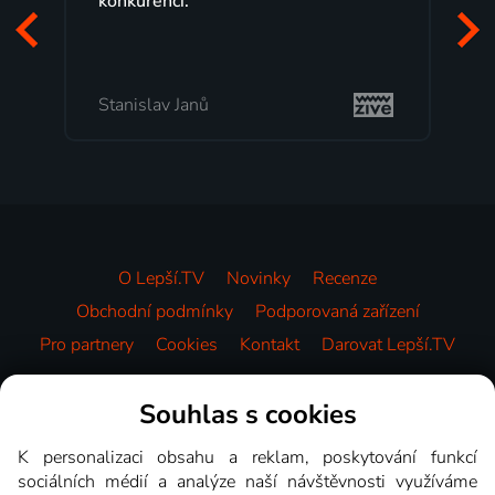
programů a nemuset běžet k TV na
začátek programu, to je přesně to, co
mi vyhovuje.
Milada Tomešová
O Lepší.TV
Novinky
Recenze
Obchodní podmínky
Podporovaná zařízení
Pro partnery
Cookies
Kontakt
Darovat Lepší.TV
Videotéka
Souhlas s cookies
K personalizaci obsahu a reklam, poskytování funkcí
sociálních médií a analýze naší návštěvnosti využíváme