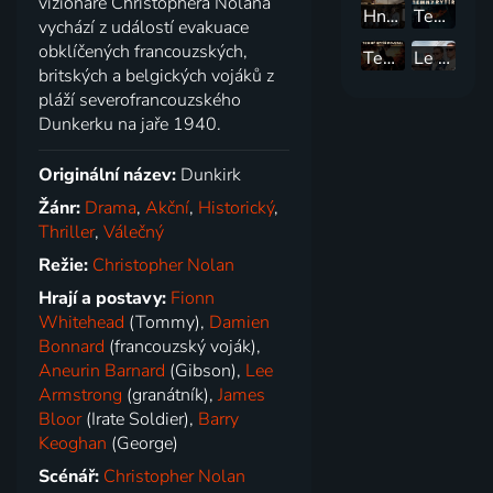
vizionáře Christophera Nolana
Hnutí odporu
Temný rytíř
vychází z událostí evakuace
obklíčených francouzských,
Temný rytíř povstal
Le Mans '66
britských a belgických vojáků z
pláží severofrancouzského
Dunkerku na jaře 1940.
Originální název:
Dunkirk
Žánr:
Drama
,
Akční
,
Historický
,
Thriller
,
Válečný
Režie:
Christopher Nolan
Hrají a postavy:
Fionn
Whitehead
(Tommy),
Damien
Bonnard
(francouzský voják),
Aneurin Barnard
(Gibson),
Lee
Armstrong
(granátník),
James
Bloor
(Irate Soldier),
Barry
Keoghan
(George)
Scénář:
Christopher Nolan