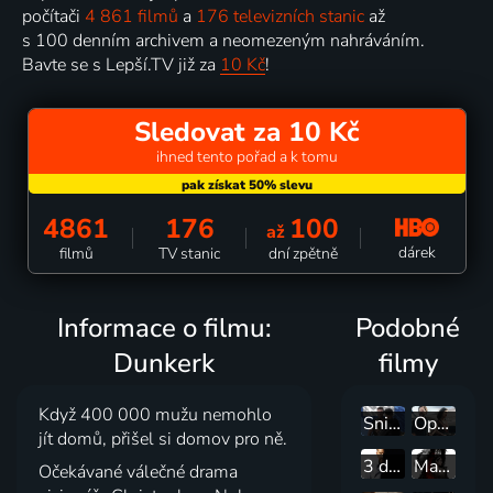
počítači
4 861 filmů
a
176 televizních stanic
až
s 100 denním archivem a neomezeným nahráváním.
Bavte se s Lepší.TV již za
10 Kč
!
Sledovat za 10 Kč
ihned tento pořad a k tomu
4861
176
100
až
dárek
filmů
TV stanic
dní zpětně
Informace o filmu:
Podobné
Dunkerk
filmy
Když 400 000 mužu nemohlo
Sniper - Lovec duchů
Operácia Entebbe
jít domů, přišel si domov pro ně.
3 dni na zabitie
Macbeth
Očekávané válečné drama