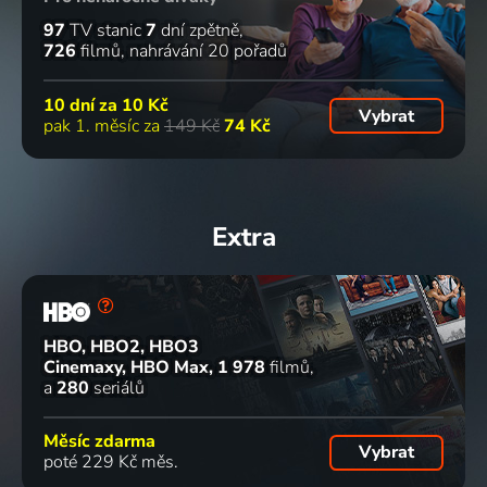
97
TV stanic
7
dní zpětně
726
filmů
nahrávání 20 pořadů
10 dní za
10 Kč
Vybrat
pak 1. měsíc za
149 Kč
74 Kč
Extra
HBO, HBO2, HBO3
Cinemaxy, HBO Max
1 978
filmů
a
280
seriálů
Měsíc zdarma
Vybrat
poté 229 Kč měs.