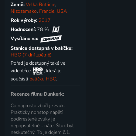
Země:
Velká Británie
,
Nizozemsko
,
Francie
,
USA
Rok výroby:
2017
Hodnocení:
78 %
Vysíláno na:
Stanice dostupná v balíčku:
HBO (7 dní zpětně)
Pořad je dostupný také ve
videotéce
, která je
součástí
balíčku HBO
.
Recenze filmu Dunkerk:
Co naprosto zboří je zvuk.
Prakticky nonstop napětí
podkreslené zvuky je
nepopsatelné... nálet Štuk byl
neskutečný. To je dojem č.1.