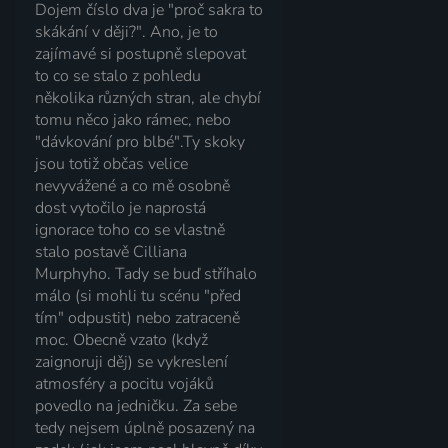
Dojem číslo dva je "proč sakra to
skákání v ději?". Ano, je to
zajímavé si postupně slepovat
to co se stalo z pohledu
několika různých stran, ale chybí
tomu něco jako rámec, nebo
"dávkování pro blbé".Ty skoky
jsou totiž občas velice
nevyvážené a co mě osobně
dost vytočilo je naprostá
ignorace toho co se vlastně
stalo postavě Cilliana
Murphyho. Tady se buď stříhalo
málo (si mohli tu scénu "před
tím" odpustit) nebo zatraceně
moc. Obecně vzato (když
zaignoruji děj) se vykreslení
atmosféry a pocitu vojáků
povedlo na jedničku. Za sebe
tedy nejsem úplně posazený na