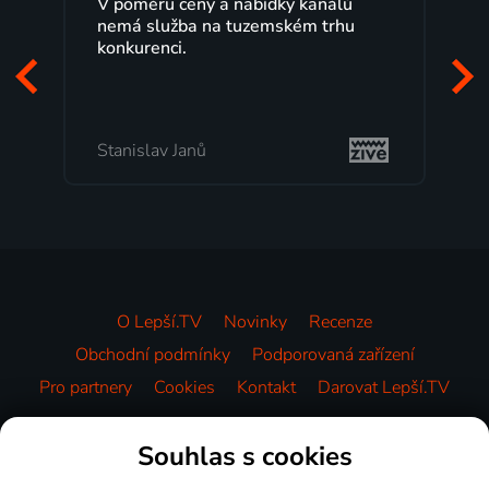
eny a nabídky kanálů
Lepší.TV sleduji už několi
a na tuzemském trhu
maximální spokojeností.
programů a nemuset běž
začátek programu, to je 
mi vyhovuje.
anů
Milada Tomešová
O Lepší.TV
Novinky
Recenze
Obchodní podmínky
Podporovaná zařízení
Pro partnery
Cookies
Kontakt
Darovat Lepší.TV
Videotéka
Souhlas s cookies