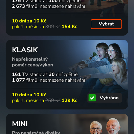
176
TV stanic
až
100
dní zpětně
2 673
filmů
neomezené nahrávání
10 dní za
10 Kč
Vybrat
pak 1. měsíc za
309 Kč
154 Kč
KLASIK
Nepřekonatelný
poměr cena/výkon
161
TV stanic
až
30
dní zpětně
1 877
filmů
neomezené nahrávání
10 dní za
10 Kč
Vybráno
pak 1. měsíc za
259 Kč
129 Kč
MINI
Pro nenáročné diváky