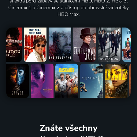
si extra porci zábavy se stanicemi HBO, HBO 2, HBO 3,
Cinemax 1 a Cinemax 2 a přístup do obrovské videotéky
HBO Max.
Znáte všechny