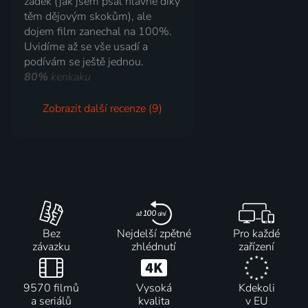
zadek (jak jsem psal hlavně díky
těm dějovým skokům), ale
dojem film zanechal na 100%.
Uvidíme až se vše usadí a
podívám se ještě jednou.
80%
kenkaku
Zobrazit další recenze (9)
Bez
Nejdelší zpětné
Pro každé
závazku
zhlédnutí
zařízení
9570 filmů
Vysoká
Kdekoli
a seriálů
kvalita
v EU