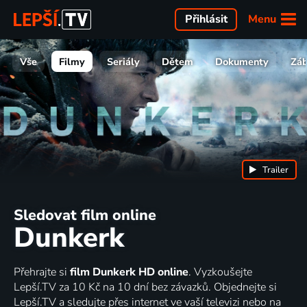
Menu
Přihlásit
Vše
Filmy
Seriály
Dětem
Dokumenty
Zá
Trailer
Sledovat film online
Dunkerk
Přehrajte si
film Dunkerk HD online
. Vyzkoušejte
Lepší.TV za 10 Kč na 10 dní bez závazků. Objednejte si
Lepší.TV a sledujte přes internet ve vaší televizi nebo na