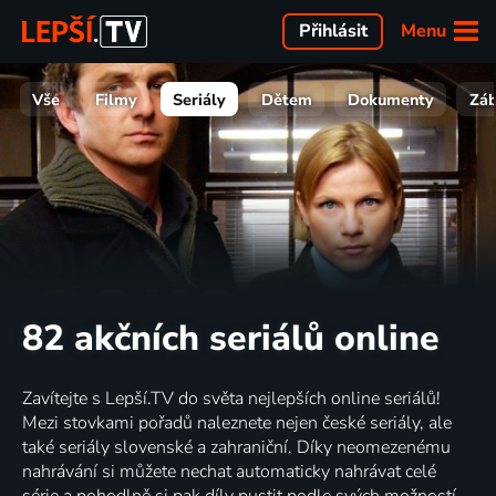
Menu
Přihlásit
Vše
Filmy
Seriály
Dětem
Dokumenty
Zá
82 akčních seriálů online
Zavítejte s Lepší.TV do světa nejlepších online seriálů!
Mezi stovkami pořadů naleznete nejen české seriály, ale
také seriály slovenské a zahraniční. Díky neomezenému
nahrávání si můžete nechat automaticky nahrávat celé
série a pohodlně si pak díly pustit podle svých možností.