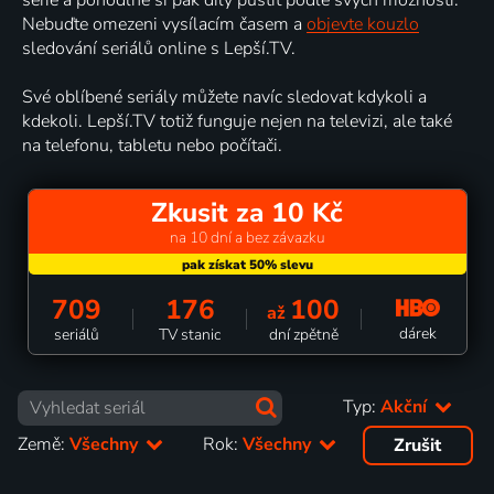
Nebuďte omezeni vysílacím časem a
objevte kouzlo
sledování seriálů online s Lepší.TV.
Své oblíbené seriály můžete navíc sledovat kdykoli a
kdekoli. Lepší.TV totiž funguje nejen na televizi, ale také
na telefonu, tabletu nebo počítači.
Zkusit za 10 Kč
na 10 dní a bez závazku
709
176
100
až
dárek
seriálů
TV stanic
dní zpětně
Typ:
Akční
Země:
Všechny
Rok:
Všechny
Zrušit