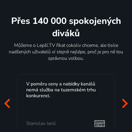
Přes 140 000 spokojených
diváků
Můžeme o Lepší.TV říkat cokoliv chceme, ale tisíce
nadšených uživatelů ví stejně nejlépe, proč je pro ně tou
správnou volbou.
y kanálů
Lepší.TV sleduji už několik let s
kém trhu
maximální spokojeností. Velký výběr
programů a nemuset běžet k TV na
začátek programu, to je přesně to, co
mi vyhovuje.
Milada Tomešová