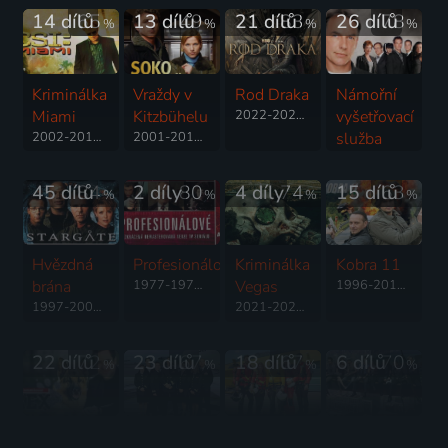
14 dílů
65
13 dílů
49
21 dílů
83
26 dílů
78
%
%
%
%
Kriminálka
Vraždy v
Rod Draka
Námořní
Miami
Kitzbühelu
2022-2026 | USA | Thriller, Akční, Dobrodružný, Drama, Fantasy, Romantický
vyšetřovací
2002-2011 | USA, Kanada | Thriller, Akční, Drama, Krimi, Mysteriózní
2001-2012 | Rakousko | Krimi, Akční
služba
2016-2022 | USA | Krimi, Akční, Drama, Mysteriózní, Thriller
45 dílů
84
2 díly
80
4 díly
74
15 dílů
63
%
%
%
%
Hvězdná
Profesionálové
Kriminálka
Kobra 11
brána
1977-1978 | Velká Británie | Akční, Komedie, Krimi
Vegas
1996-2016 | Německo | Akční, Dobrodružný, Drama, Krimi, Thriller
1997-2007 | USA | Akční, Dobrodružný, Drama, Science Fiction
2021-2023 | USA | Krimi, Akční, Dobrodružný, Drama, Mysteriózní, Thriller
22 dílů
72
23 dílů
67
18 dílů
67
6 dílů
70
%
%
%
%
Komisař
JAG
Záchranáři
Kriminálka