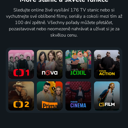
Záchranáři
Julie
Raketové
Lanterns
Sledujte online živé vysílání 176 TV stanic nebo si
2003-2005 | Česká republika, Slovensko | Drama, Akční, Dobrodružný
Lescautová
holky
2026 | USA | Akční, Dobrodružný, Krimi, Mysteriózní, Science Fiction
vychutnejte své oblíbené filmy, seriály a cokoli mezi tím až
1992 | Francie | Akční, Drama, Krimi
2016-2019 | USA | Animovaný, Akční, Dobrodružný, Fantasy, Komedie, Pohádka, Rodinný, Science Fiction, Thriller
100 dní zpětně. Všechny pořady můžete přetáčet,
pozastavovat nebo neomezeně nahrávat a užívat si je za
skvělou cenu.
6 dílů
Přechodové
rituály s
Edem
Staffordem
2025 | USA | Akční