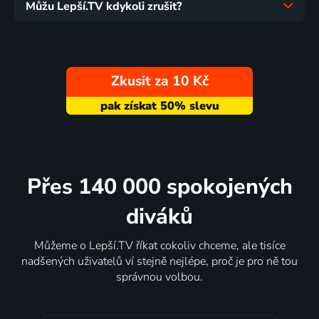
Můžu Lepší.TV kdykoli zrušit?
Zkusit za 10 Kč
Přes 140 000 spokojených
diváků
Můžeme o Lepší.TV říkat cokoliv chceme, ale tisíce
nadšených uživatelů ví stejně nejlépe, proč je pro ně tou
správnou volbou.