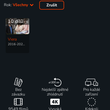
Rok:
Všechny
Zrušit
10 dílů
65
%
Viera
2016-2021 | Německo | Zdravotnictví, Drama
Bez
Nejdelší zpětné
Pro každé
závazku
zhlédnutí
zařízení
9549 filmů
Vysoká
Kdekoli