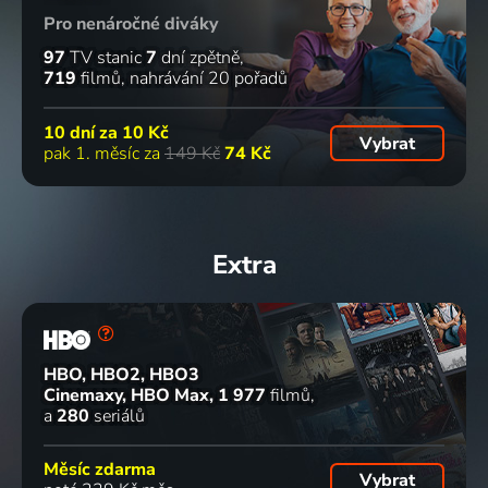
Pro nenáročné diváky
97
TV stanic
7
dní zpětně
719
filmů
nahrávání 20 pořadů
10 dní za
10 Kč
Vybrat
pak 1. měsíc za
149 Kč
74 Kč
Extra
HBO, HBO2, HBO3
Cinemaxy, HBO Max
1 977
filmů
a
280
seriálů
Měsíc zdarma
Vybrat