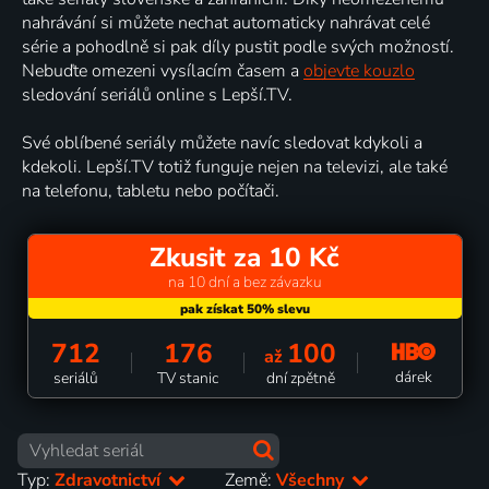
nahrávání si můžete nechat automaticky nahrávat celé
série a pohodlně si pak díly pustit podle svých možností.
Nebuďte omezeni vysílacím časem a
objevte kouzlo
sledování seriálů online s Lepší.TV.
Své oblíbené seriály můžete navíc sledovat kdykoli a
kdekoli. Lepší.TV totiž funguje nejen na televizi, ale také
na telefonu, tabletu nebo počítači.
Zkusit za 10 Kč
na 10 dní a bez závazku
712
176
100
až
dárek
seriálů
TV stanic
dní zpětně
Typ:
Zdravotnictví
Země:
Všechny