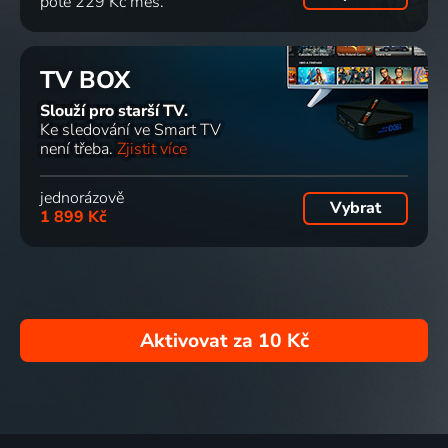
poté 229 Kč měs.
TV BOX
Slouží pro starší TV.
Ke sledování ve Smart TV
není třeba.
Zjistit více
jednorázově
Vybrat
1 899 Kč
Aktivovat za
10 Kč