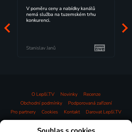
V poměru ceny a nabídky kanálů
nemá služba na tuzemském trhu
konkurenci.
Stanislav Janů
O Lepší.TV
Novinky
Recenze
Obchodní podmínky
Podporovaná zařízení
Pro partnery
Cookies
Kontakt
Darovat Lepší.TV
Videotéka
Souhlas s cookies