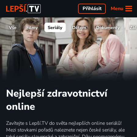
Menu
Přihlásit
Vše
Filmy
Seriály
Dětem
Dokumenty
Zá
Nejlepší zdravotnictví
online
Zavítejte s Lepší.TV do světa nejlepších online seriálů!
Mezi stovkami pořadů naleznete nejen české seriály, ale
také seriály slovenské a zahraniční. Díky neomezenému