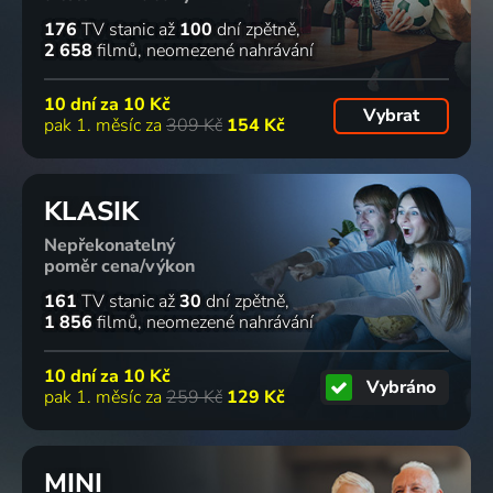
176
TV stanic
až
100
dní zpětně
2 658
filmů
neomezené nahrávání
10 dní za
10 Kč
Vybrat
pak 1. měsíc za
309 Kč
154 Kč
KLASIK
Nepřekonatelný
poměr cena/výkon
161
TV stanic
až
30
dní zpětně
1 856
filmů
neomezené nahrávání
10 dní za
10 Kč
Vybráno
pak 1. měsíc za
259 Kč
129 Kč
MINI