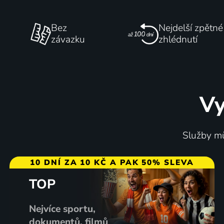
Bez
Nejdelší zpětné
závazku
zhlédnutí
Vy
Služby mů
10 DNÍ ZA 10 KČ A PAK 50% SLEVA
TOP
Nejvíce sportu,
dokumentů, filmů