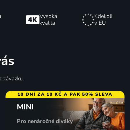
ů
Vysoká
Kdekoli
kvalita
v EU
vás
z závazku.
10 DNÍ ZA 10 KČ A PAK 50% SLEVA
MINI
Pro nenáročné diváky