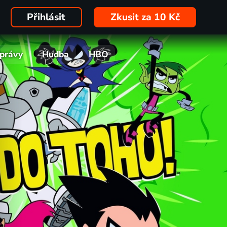
Přihlásit
Zkusit za 10 Kč
právy
Hudba
HBO