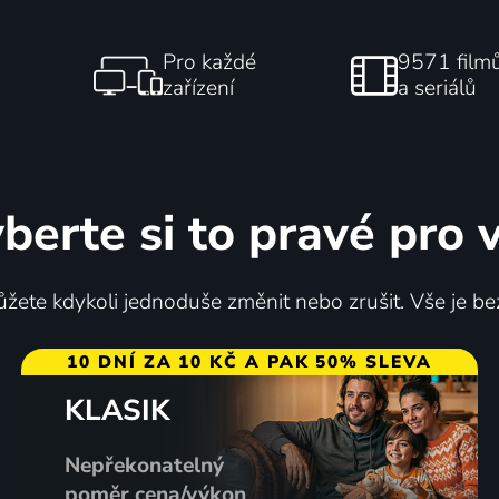
Pro každé
9571 film
zařízení
a seriálů
berte si to pravé pro 
žete kdykoli jednoduše změnit nebo zrušit. Vše je be
10 DNÍ ZA 10 KČ A PAK 50% SLEVA
KLASIK
Nepřekonatelný
poměr cena/výkon