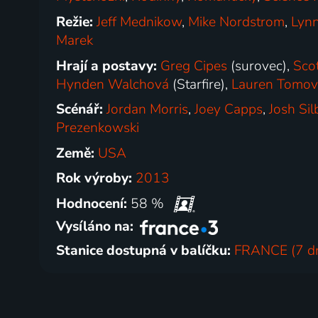
Režie:
Jeff Mednikow
,
Mike Nordstrom
,
Lyn
Marek
Hrají a postavy:
Greg Cipes
(surovec),
Scot
Hynden Walchová
(Starfire),
Lauren Tomov
Scénář:
Jordan Morris
,
Joey Capps
,
Josh Si
Prezenkowski
Země:
USA
Rok výroby:
2013
Hodnocení:
58 %
Vysíláno na:
Stanice dostupná v balíčku:
FRANCE (7 dn