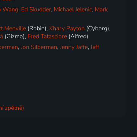
n Wang
,
Ed Skudder
,
Michael Jelenic
,
Mark
t Menville
(Robin),
Khary Payton
(Cyborg),
á
(Gizmo),
Fred Tatasciore
(Alfred)
lberman
,
Jon Silberman
,
Jenny Jaffe
,
Jeff
í zpětně)