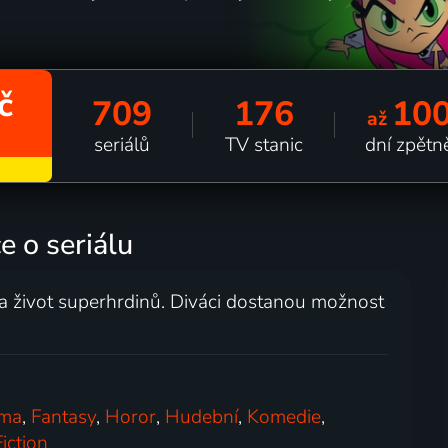
č
709
176
10
až
seriálů
TV stanic
dní zpětn
e o seriálu
na život superhrdinů. Diváci dostanou možnost
ma
,
Fantasy
,
Horor
,
Hudební
,
Komedie
,
iction