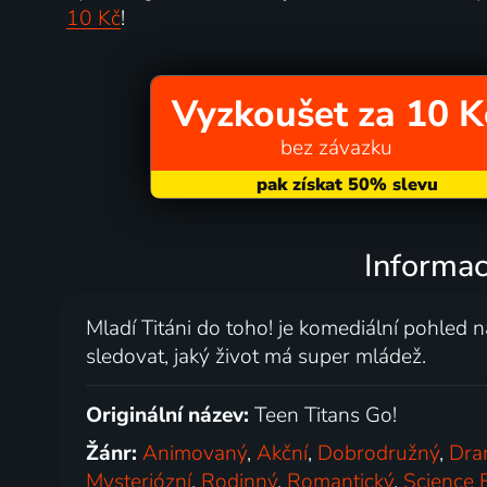
10 Kč
!
Vyzkoušet za 10 K
bez závazku
Informac
Mladí Titáni do toho! je komediální pohled 
sledovat, jaký život má super mládež.
Originální název:
Teen Titans Go!
Žánr:
Animovaný
,
Akční
,
Dobrodružný
,
Dra
Mysteriózní
,
Rodinný
,
Romantický
,
Science F