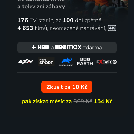
a televizní zábavy
176
TV stanic, až
100
dní zpětně,
4 653
filmů
,
neomezené nahrávání
,
a
zdarma
Zkusit za 10 Kč
pak získat měsíc za
309 Kč
154 Kč