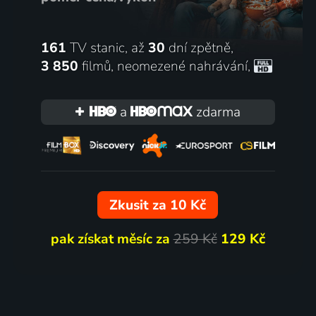
161
TV stanic, až
30
dní zpětně,
3 850
filmů
,
neomezené nahrávání
,
a
zdarma
Zkusit za 10 Kč
pak získat měsíc za
259 Kč
129 Kč