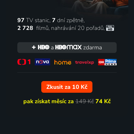
97
TV stanic,
7
dní zpětně,
2 728
filmů
,
nahrávání 20 pořadů
,
a
zdarma
Zkusit za 10 Kč
pak získat měsíc za
149 Kč
74 Kč