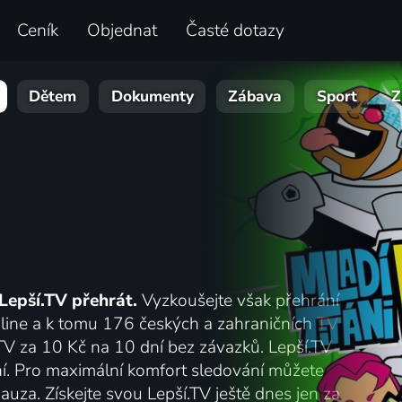
Ceník
Objednat
Časté dotazy
Dětem
Dokumenty
Zábava
Sport
Z
Lepší.TV přehrát.
Vyzkoušejte však přehrání
online a k tomu 176 českých a zahraničních
TV
.TV za 10 Kč na 10 dní bez závazků. Lepší.TV
lání. Pro maximální komfort sledování můžete
auza. Získejte svou Lepší.TV ještě dnes jen za