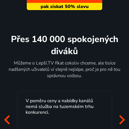
Přes 140 000 spokojených
diváků
Můžeme o Lepší.TV říkat cokoliv chceme, ale tisíce
nadšených uživatelů ví stejně nejlépe, proč je pro ně tou
správnou volbou.
V poměru ceny a nabídky kanálů
Lepší.TV sl
nemá služba na tuzemském trhu
maximální 
konkurenci.
programů 
začátek pr
mi vyhovuj