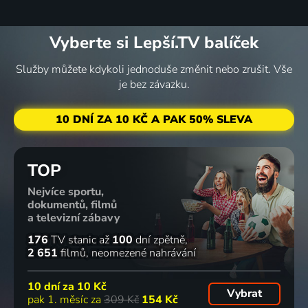
2018 | Velká Británie | Thriller, Drama, Historický, Komedie, Krimi, Životopisný
2022 | Velká Británie | Drama, Historický, Životopisný
8 dílů
71
2 díly
65
5 dílů
68
2 díly
%
%
%
Vyberte si Lepší.TV balíček
Služby můžete kdykoli jednoduše změnit nebo zrušit. Vše
Schodiště
Bardot
Instalatéři
Zastretý
je bez závazku.
2022 | USA | Krimi, Drama, Mysteriózní, Thriller, Životopisný
2023 | Francie | Drama, Historický, Životopisný
z Bílého
farebný
domu
svet
10 DNÍ ZA 10 KČ A PAK 50% SLEVA
2023 | USA | Drama, Historický, Životopisný
1979 | Československo | Historický, Drama, Životopisný
TOP
Nejvíce sportu,
dokumentů, filmů
a televizní zábavy
176
TV stanic
až
100
dní zpětně
2 651
filmů
neomezené nahrávání
10 dní za
10 Kč
Vybrat
pak 1. měsíc za
309 Kč
154 Kč