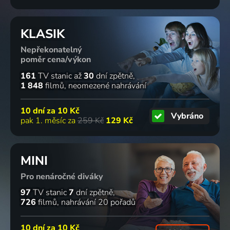
KLASIK
Nepřekonatelný
poměr cena/výkon
161
TV stanic
až
30
dní zpětně
1 848
filmů
neomezené nahrávání
10 dní za
10 Kč
Vybráno
pak 1. měsíc za
259 Kč
129 Kč
MINI
Pro nenáročné diváky
97
TV stanic
7
dní zpětně
726
filmů
nahrávání 20 pořadů
10 dní za
10 Kč