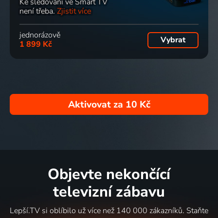
Ke sledování ve Smart TV
není třeba.
Zjistit více
jednorázově
Vybrat
1 899 Kč
Aktivovat za
10 Kč
Objevte nekončící
televizní zábavu
Lepší.TV si oblíbilo už více než 140 000 zákazníků. Staňte