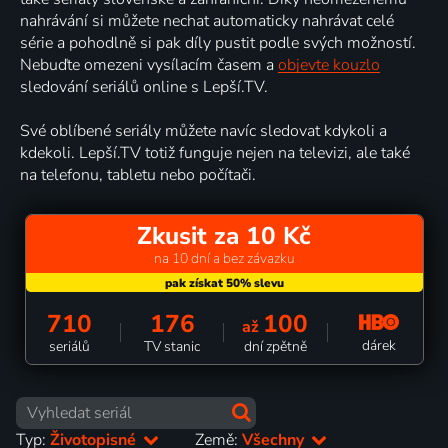
nahrávání si můžete nechat automaticky nahrávat celé
série a pohodlně si pak díly pustit podle svých možností.
Nebuďte omezeni vysílacím časem a
objevte kouzlo
sledování seriálů online s Lepší.TV.
Své oblíbené seriály můžete navíc sledovat kdykoli a
kdekoli. Lepší.TV totiž funguje nejen na televizi, ale také
na telefonu, tabletu nebo počítači.
Zkusit za 10 Kč
na 10 dní a bez závazku
710
176
100
až
dárek
seriálů
TV stanic
dní zpětně
Typ:
Životopisné
Země:
Všechny