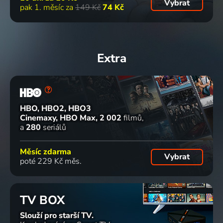
Vybrat
pak 1. měsíc za
149 Kč
74 Kč
Extra
HBO, HBO2, HBO3
Cinemaxy, HBO Max
2 002
filmů
a
280
seriálů
Měsíc zdarma
Vybrat
poté 229 Kč měs.
TV BOX
Slouží pro starší TV.