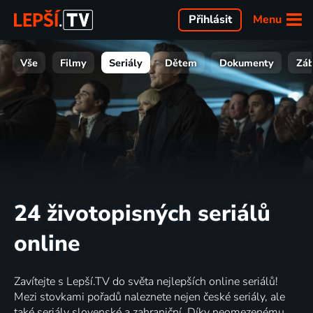
Menu
Přihlásit
Vše
Filmy
Seriály
Dětem
Dokumenty
Zá
24 životopisných seriálů
online
Zavítejte s Lepší.TV do světa nejlepších online seriálů!
Mezi stovkami pořadů naleznete nejen české seriály, ale
také seriály slovenské a zahraniční. Díky neomezenému