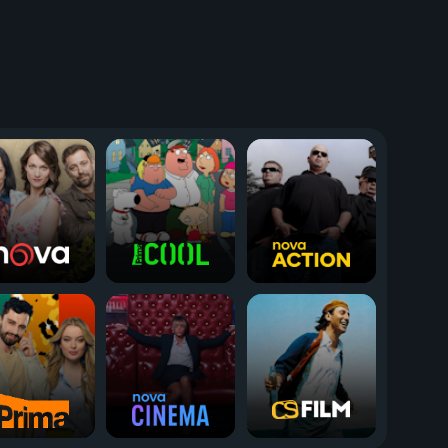
Rytíř Sedmi království
1998 | USA | Thriller, Akční, Drama, Historický
2025-2026 | USA | Akční, Dobrodružný, Drama, Fantasy
84
38 dílů
84
%
%