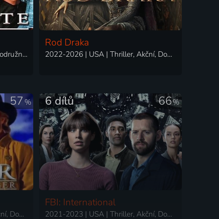
Rod Draka
1997-2007 | USA | Akční, Dobrodružný, Drama, Science Fiction
2022-2026 | USA | Thriller, Akční, Dobrodružný, Drama, Fantasy, Romantický, Pohádka
57
6 dílů
66
%
%
FBI: International
1993-2001 | USA | Thriller, Akční, Dobrodružný, Drama, Komedie, Krimi, Western
2021-2023 | USA | Thriller, Akční, Dobrodružný, Drama, Krimi, Mysteriózní, Romantický