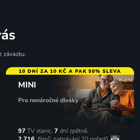
vás
Lovci pokladů
z závazku.
1983-1984 | USA | Akční, Dobrodružný, Krimi
1999-2002 | Francie, Německo, Kanada, USA | Dobrodružný, Akční, Fantasy, Mysteriózní, Pohádka, Science Fiction
10 DNÍ ZA 10 KČ A PAK 50% SLEVA
MINI
81
11 dílů
93
%
%
Pro nenáročné diváky
97
TV stanic,
7
dní zpětně,
2 716
filmů
,
nahrávání 20 pořadů
,