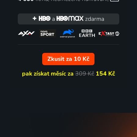
MacGyver
Legenda
a
zdarma
2017-2021 | USA | Akční, Dobrodružný, Drama, Mysteriózní
91 dílů
28
11 díl
%
Zkusit za 10 Kč
pak získat měsíc za
309 Kč
154 Kč
Ben 10
Xena
2016-2019 | USA | Animovaný, Akční, Dobrodružný, Drama, Fantasy, Komedie, Krimi, Mysteriózní, Rodinný, Science Fiction, Thriller