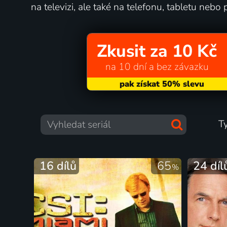
na televizi, ale také na telefonu, tabletu nebo p
Zkusit za 10 Kč
na 10 dní a bez závazku
T
16 dílů
65
24 díl
%