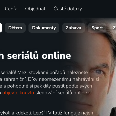
Ceník
Objednat
Časté dotazy
Dětem
Dokumenty
Zábava
Sport
Z
 seriálů online
e seriálů! Mezi stovkami pořadů naleznete
ké a zahraniční. Díky neomezenému nahrávání si
 a pohodlně si pak díly pustit podle svých
a
objevte kouzlo
sledování seriálů online s
koli a kdekoli. Lepší.TV totiž funguje nejen