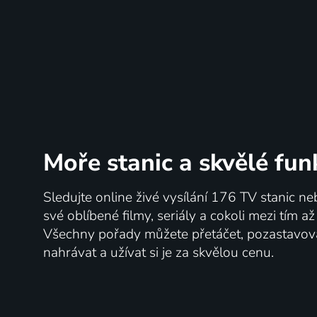
Casagrandovi
Hra o t
2019-2022 | USA | Animovaný, Akční, Dobrodružný, Fantasy, Hudební, Komedie, Rodinný, Thriller
Moře stanic
a skvělé fun
16 dílů
85
88 díl
%
Sledujte online živé vysílání 176 TV stanic ne
své oblíbené filmy, seriály a cokoli mezi tím a
Všechny pořady můžete přetáčet, pozastavo
nahrávat a užívat si je za skvělou cenu.