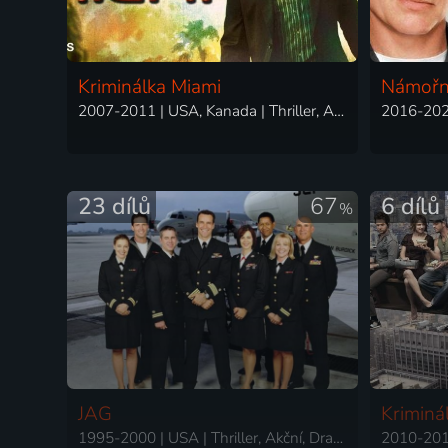
Kriminálka Miami
Námořní
2007-2011 | USA, Kanada | Thriller, Akční, Drama, Krimi, Mysteriózní
23 dílů
67
6 dílů
%
JAG
Kriminá
1995-2000 | USA | Thriller, Akční, Drama, Krimi, Mysteriózní