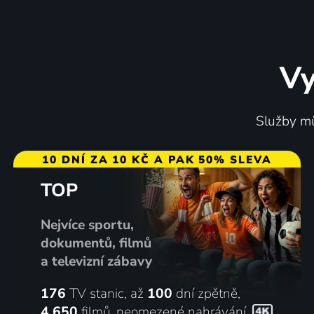
Vy
Námořní vyšetřovací služba:
Kriminá
Služby mů
Havaj
2021-2023 | USA | Thriller, Akční, Dobrodružný, Drama, Krimi, Mysteriózní
10 DNÍ ZA 10 KČ A PAK 50% SLEVA
TOP
14 dílů
55
2 díly
%
Nejvíce sportu,
dokumentů, filmů
a televizní zábavy
176
TV stanic, až
100
dní zpětně,
4 650
filmů
,
neomezené nahrávání
,