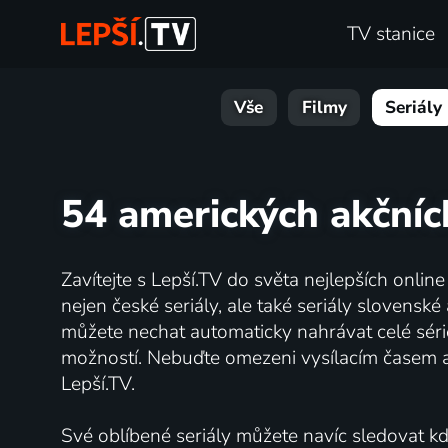
TV stanice
Vše
Filmy
Seriály
54 amerických akčních
Zavítejte s Lepší.TV do světa nejlepších onlin
nejen české seriály, ale také seriály slovens
můžete nechat automaticky nahrávat celé série
možností. Nebuďte omezeni vysílacím časem 
Lepší.TV.
Své oblíbené seriály můžete navíc sledovat kdy