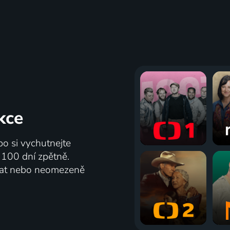
růny
Ze Země na Měsíc
2011-2019 | USA, Velká Británie | Fantasy, Akční, Dobrodružný, Drama, Pohádka, Thriller
kce
ů
85
25 dílů
%
bo si vychutnejte
ž 100 dní zpětně.
vat nebo neomezeně