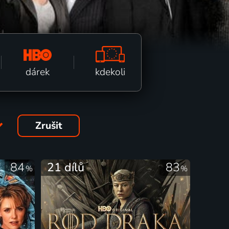
kdekoli
dárek
Zrušit
84
21 dílů
83
%
%