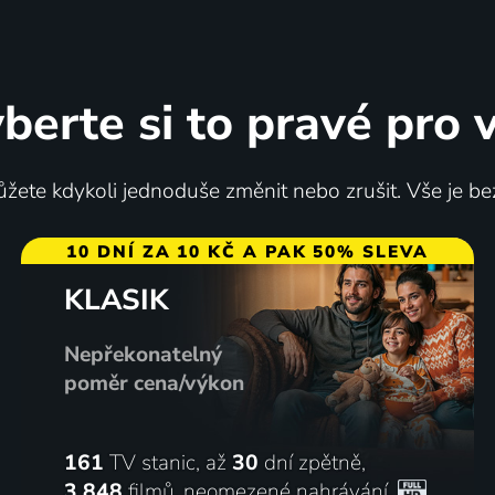
berte si to pravé pro 
lka Vegas
A-Tým
žete kdykoli jednoduše změnit nebo zrušit. Vše je be
2021-2023 | USA | Krimi, Akční, Dobrodružný, Drama, Mysteriózní, Thriller
10 DNÍ ZA 10 KČ A PAK 50% SLEVA
KLASIK
76
4 díly
%
Nepřekonatelný
poměr cena/výkon
161
TV stanic, až
30
dní zpětně,
3 848
filmů
,
neomezené nahrávání
,