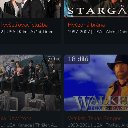
 vyšetřovací služba
Hvězdná brána
2016-2022 | USA | Krimi, Akční, Drama, Mysteriózní, Thriller
70
18 dílů
%
lka New York
Walker, Texas Ranger
2010-2011 | USA, Kanada | Thriller, Akční, Drama, Krimi, Mysteriózní