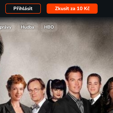
Přihlásit
Zkusit za 10 Kč
právy
Hudba
HBO