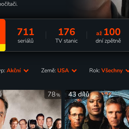
očítači.
711
176
100
až
seriálů
TV stanic
dní zpětně
yp:
Akční
Země:
USA
Rok:
Všechny
ů
78
43 dílů
%