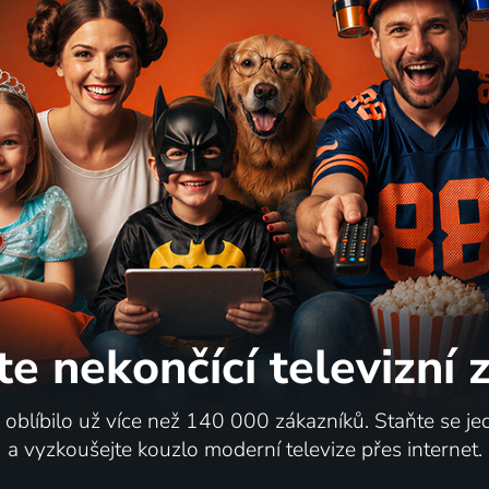
lů
58
4 díly
%
táni do toho!
DMZ
2013-2026 | USA | Animovaný, Akční, Dobrodružný, Drama, Fantasy, Horor, Hudební, Komedie, Mysteriózní, Rodinný, Romantický, Science Fiction, Krimi, Pohádka
te nekončící
televizní
ů
92
12 dílů
%
i oblíbilo už více než 140 000 zákazníků. Staňte se je
a vyzkoušejte kouzlo moderní televize přes internet.